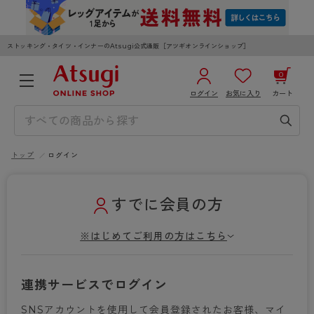
ストッキング・タイツ・インナーのAtsugi公式通販［アツギオンラインショップ］
0
ログイン
お気に入り
カート
3,980円以上のご購入で送料無料
¥0
合計
全国一律330円でお届けします（沖縄県以外）
トップ
ログイン
カートを見る
ログイン／新規会員登録
すでに会員の方
※はじめてご利用の方はこちら
WOMEN
MEN
KIDS
連携サービスでログイン
SNSアカウントを使用して会員登録されたお客様、マイ