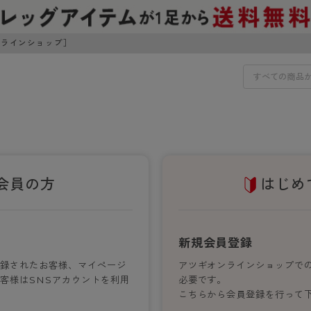
ンラインショップ］
IDS
30円でお届けします（沖縄県以外）
IDS
会員の方
はじめ
ェア
ライフスタイルウェア
ンドから探す
商品選びのお手伝い
ボトムス
新規会員登録
イヤーブラ
トップス
登録されたお客様、マイぺージ
アツギオンラインショップで
I
お悩み別ガードル
ブラ
ルームウェア・パジャマ
客様はSNSアカウントを利用
必要です。
アスティーグ
クリアビューティアクティ
ティーグ
ブラジャー特集
プ
アクティブ・スポーツ
こちらから会員登録を行って
アビューティアクティブ
私に似合う、ストッキング選