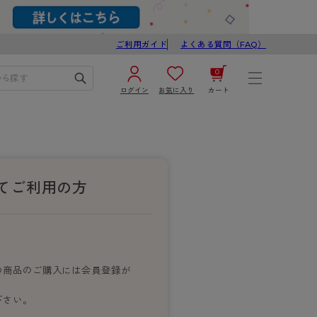
ご利用ガイド
よくある質問（FAQ）
0
ログイン
お気に入り
カート
¥0
合計
ログイン／新規会員登録
カートを見る
てご利用の方
の商品のご購入には会員登録が
ブ
スゴスト
下さい。
び