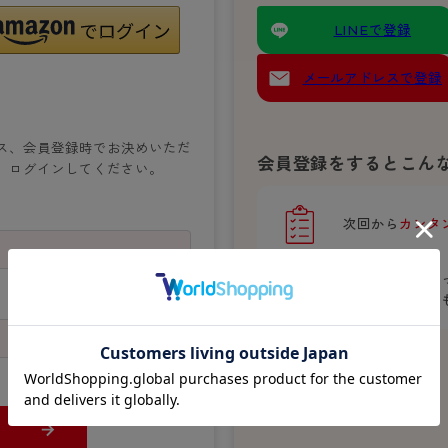
- スポーツブラ
hotto comfort
Atsugi COLORS
スト
タイツの選び方
LINEで登録
ラーショーツ
- スポーツトップス
イクタイツ
リーショーツ
- スポーツボトムス
みんなの、みんなの。
CLINICAL
o comfort
メールアドレスで登録
ル・補正ショーツ
雑貨・小物
ご利用ガイド
gi COLORS
ン
ナー
七分袖以上）
ス、会員登録時でお決めいただ
はじめての方へ
会員登録をするとこん
ールタイム
、ログインしてください。
ップ
よくある質問（FAQ）
なの、みんなの。
付きインナー
サイズ表
ICAL
次回から
カンタ
お支払い方法について
ジュニ
エア
エア
ライフスタイルウェア
配送方法について
ブランド一覧へ
ポイントが貯ま
ツ
ボトムス
返品・交換について
おトクな特典
が
ーブラ
トップス
お問い合わせについて
ラ
ルームウェア・パジャマ
ビキニ
ラ
ナー
ショーツ