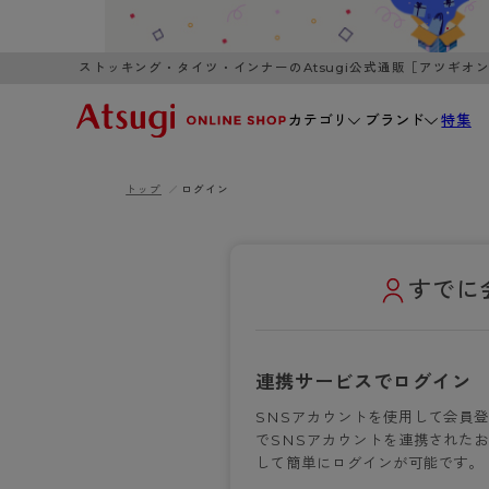
ストッキング・タイツ・インナーのAtsugi公式通販［アツギオ
カテゴリ
ブランド
特集
トップ
ログイン
WOMEN
MEN
K
3,980円以上のご購入で送料無料
全国一律3
ブランドから探す
WOMEN
MEN
K
カテゴリから探す
すでに
レッグウェア
インナーウ
カテゴリから探す
ブラ
ストッキング
ブラジャー
連携サービスでログイン
- 無地ストッキング
- ノンワ
レッグウェア
SNSアカウントを使用して会員
AZG
- 柄ストッキング
- ワイヤー
でSNSアカウントを連携されたお
ストッキング
AZGI
アス
インナーウェア
- ショート丈ストッキング
- ブラトッ
して簡単にログインが可能です。
- 無地ストッキング
クリ
ブラジャー
ライフスタイルウェア