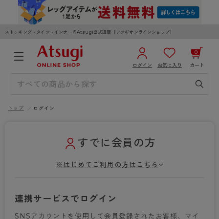
ストッキング・タイツ・インナーのAtsugi公式通販［アツギオンラインショップ］
0
ログイン
お気に入り
カート
3,980円以上のご購入で送料無料
¥0
合計
全国一律330円でお届けします（沖縄県以外）
トップ
ログイン
カートを見る
ログイン／新規会員登録
すでに会員の方
※はじめてご利用の方はこちら
WOMEN
MEN
KIDS
連携サービスでログイン
SNSアカウントを使用して会員登録されたお客様、マイ