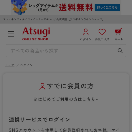
ストッキング・タイツ・インナーのAtsugi公式通販［アツギオンラインショップ］
0
ログイン
お気に入り
カート
3,980円以上のご購入で送料無料
¥0
合計
全国一律330円でお届けします（沖縄県以外）
トップ
ログイン
カートを見る
ログイン／新規会員登録
すでに会員の方
※はじめてご利用の方はこちら
WOMEN
MEN
KIDS
連携サービスでログイン
SNSアカウントを使用して会員登録されたお客様、マイ