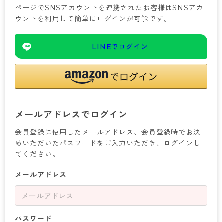
ぺージでSNSアカウントを連携されたお客様はSNSアカ
カテゴリから探す
ウントを利用して簡単にログインが可能です。
レッグウェア
レッグウエア
レッグウエア
ストッキング
ソックス・靴下
タイツ
ブランドから探す
インナーウェア
インナーウエア
インナーウエア
LINEでログイン
- 無地ストッキング
クルー・レギュラー丈ソックス
ソックス・靴下
ブラジャー
メンズパンツ
ブラジャー
AZGI
ライフスタイルウェア
ライフスタイルウェア
- 柄ストッキング
スニーカー丈・くるぶし丈ソックス
クルー・レギュラー丈ソックス
商品選びのお手伝い
- ノンワイヤーブラ
ボクサー
ノンワイヤーブラ
ボトムス
ボトムス
アスティーグ
- ショート丈ストッキング
ハイソックス
スニーカー丈・くるぶし丈ソックス
- ワイヤーブラ
トランクス
ワイヤーブラ
トップス
トップス
お悩み別ガードル
クリアビューティアクティブ
ブラジャー特集
メールアドレスでログイン
ご利用ガイド
- 着圧ストッキング
ハイソックス
- ブラトップ
Tバック・ビキニ
スポーツブラ
ルームウェア・パジャマ
ルームウェア・パジャマ
スゴスト
私に似合う、ストッキング選び
会員登録に使用したメールアドレス、会員登録時でお決
タイツの選び方
- パンティ部レスストッキング
スクールソックス
ショーツ
肌着・インナー
ショーツ
はじめての方へ
アクティブ・スポーツ
フェイクタイツ
めいただいたパスワードをご入力いただき、ログインし
てください。
タイツ
- レギュラーショーツ
レギュラーショーツ
よくある質問（FAQ）
- スポーツブラ
hotto comfort
メールアドレス
- 無地タイツ
- サニタリーショーツ
サニタリーショーツ
サイズ表
- スポーツトップス
Atsugi COLORS
- 柄タイツ
- ガードル・補正ショーツ
ボクサー
お支払い方法について
- スポーツボトムス
BT
- ひざ下丈タイツ
肌着・インナー
配送方法について
雑貨・小物
スクールタイム
パスワード