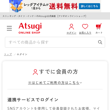
ストッキング・タイツ・インナーのAtsugi公式通販［アツギオンラインショップ］
0
ログイン
お気に入り
カート
3,980円以上のご購入で送料無料
¥0
合計
全国一律330円でお届けします（沖縄県以外）
トップ
ログイン
カートを見る
ログイン／新規会員登録
すでに会員の方
※はじめてご利用の方はこちら
WOMEN
MEN
KIDS
連携サービスでログイン
SNSアカウントを使用して会員登録されたお客様、マイ