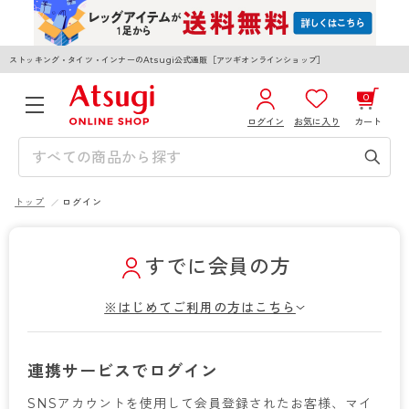
ストッキング・タイツ・インナーのAtsugi公式通販［アツギオンラインショップ］
0
ログイン
お気に入り
カート
3,980円以上のご購入で送料無料
¥0
合計
全国一律330円でお届けします（沖縄県以外）
トップ
ログイン
カートを見る
ログイン／新規会員登録
すでに会員の方
※はじめてご利用の方はこちら
WOMEN
MEN
KIDS
連携サービスでログイン
SNSアカウントを使用して会員登録されたお客様、マイ