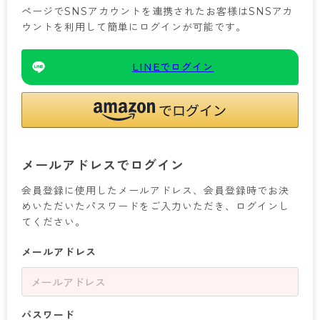
ぺージでSNSアカウントを連携されたお客様はSNSアカ
カテゴリから探す
ウントを利用して簡単にログインが可能です。
レッグウェア
レッグウエア
レッグウエア
ストッキング
ソックス・靴下
タイツ
ブランドから探す
インナーウェア
インナーウエア
インナーウエア
LINEでログイン
- 無地ストッキング
クルー・レギュラー丈ソックス
ソックス・靴下
ブラジャー
メンズパンツ
ブラジャー
AZGI
ライフスタイルウェア
ライフスタイルウェア
- 柄ストッキング
スニーカー丈・くるぶし丈ソックス
クルー・レギュラー丈ソックス
商品選びのお手伝い
- ノンワイヤーブラ
ボクサー
ノンワイヤーブラ
ボトムス
ボトムス
アスティーグ
- ショート丈ストッキング
ハイソックス
スニーカー丈・くるぶし丈ソックス
- ワイヤーブラ
トランクス
ワイヤーブラ
トップス
トップス
お悩み別ガードル
クリアビューティアクティブ
ブラジャー特集
メールアドレスでログイン
ご利用ガイド
- 着圧ストッキング
ハイソックス
- ブラトップ
Tバック・ビキニ
スポーツブラ
ルームウェア・パジャマ
ルームウェア・パジャマ
スゴスト
私に似合う、ストッキング選び
会員登録に使用したメールアドレス、会員登録時でお決
タイツの選び方
- パンティ部レスストッキング
スクールソックス
ショーツ
肌着・インナー
ショーツ
はじめての方へ
アクティブ・スポーツ
フェイクタイツ
めいただいたパスワードをご入力いただき、ログインし
てください。
タイツ
- レギュラーショーツ
レギュラーショーツ
よくある質問（FAQ）
- スポーツブラ
hotto comfort
メールアドレス
- 無地タイツ
- サニタリーショーツ
サニタリーショーツ
サイズ表
- スポーツトップス
Atsugi COLORS
- 柄タイツ
- ガードル・補正ショーツ
ボクサー
お支払い方法について
- スポーツボトムス
BT
- ひざ下丈タイツ
肌着・インナー
配送方法について
雑貨・小物
スクールタイム
パスワード