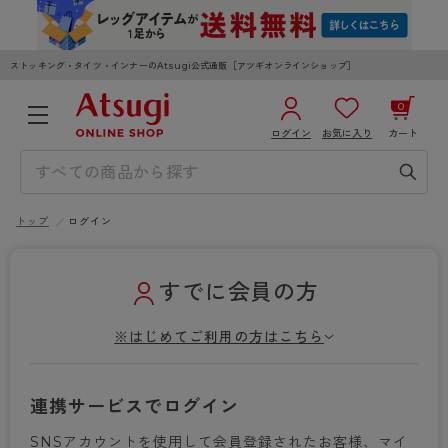
ストッキング・タイツ・インナーのAtsugi公式通販［アツギオンラインショップ］
0
ログイン
お気に入り
カート
3,980円以上のご購入で送料無料
¥0
合計
全国一律330円でお届けします（沖縄県以外）
トップ
ログイン
カートを見る
ログイン／新規会員登録
すでに会員の方
※はじめてご利用の方はこちら
WOMEN
MEN
KIDS
連携サービスでログイン
SNSアカウントを使用して会員登録されたお客様、マイ