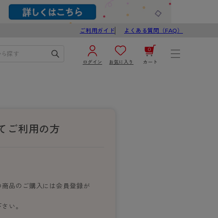
ご利用ガイド
よくある質問（FAQ）
0
ログイン
お気に入り
カート
¥0
合計
ログイン／新規会員登録
カートを見る
てご利用の方
の商品のご購入には会員登録が
ブ
スゴスト
下さい。
び