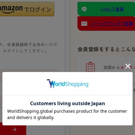
- スポーツブラ
hotto comfort
Atsugi COLORS
スト
タイツの選び方
LINEで登録
ラーショーツ
- スポーツトップス
イクタイツ
リーショーツ
- スポーツボトムス
みんなの、みんなの。
CLINICAL
o comfort
メールアドレスで登録
ル・補正ショーツ
雑貨・小物
ご利用ガイド
gi COLORS
ン
ナー
七分袖以上）
ス、会員登録時でお決めいただ
はじめての方へ
会員登録をするとこん
ールタイム
、ログインしてください。
ップ
よくある質問（FAQ）
なの、みんなの。
付きインナー
サイズ表
ICAL
次回から
カンタ
お支払い方法について
ジュニ
エア
エア
ライフスタイルウェア
配送方法について
ブランド一覧へ
ポイントが貯ま
ツ
ボトムス
返品・交換について
おトクな特典
が
ーブラ
トップス
お問い合わせについて
ラ
ルームウェア・パジャマ
ビキニ
ラ
ナー
ショーツ