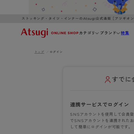
ストッキング・タイツ・インナーのAtsugi公式通販［アツギオ
カテゴリ
ブランド
特集
トップ
ログイン
WOMEN
MEN
K
3,980円以上のご購入で送料無料
全国一律3
ブランドから探す
WOMEN
MEN
K
カテゴリから探す
すでに
レッグウェア
インナーウ
カテゴリから探す
ブラ
ストッキング
ブラジャー
連携サービスでログイン
- 無地ストッキング
- ノンワ
レッグウェア
SNSアカウントを使用して会員
AZG
- 柄ストッキング
- ワイヤー
でSNSアカウントを連携されたお
ストッキング
AZGI
アス
インナーウェア
- ショート丈ストッキング
- ブラトッ
して簡単にログインが可能です。
- 無地ストッキング
クリ
ブラジャー
ライフスタイルウェア