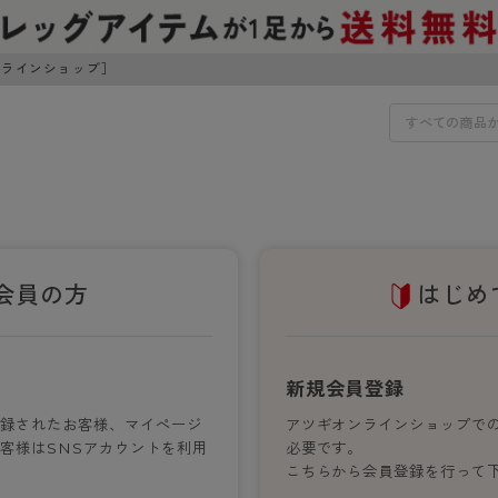
ンラインショップ］
IDS
30円でお届けします（沖縄県以外）
IDS
会員の方
はじめ
ェア
ライフスタイルウェア
ンドから探す
商品選びのお手伝い
ボトムス
新規会員登録
イヤーブラ
トップス
登録されたお客様、マイぺージ
アツギオンラインショップで
I
お悩み別ガードル
ブラ
ルームウェア・パジャマ
客様はSNSアカウントを利用
必要です。
アスティーグ
クリアビューティアクティ
ティーグ
ブラジャー特集
プ
アクティブ・スポーツ
こちらから会員登録を行って
アビューティアクティブ
私に似合う、ストッキング選