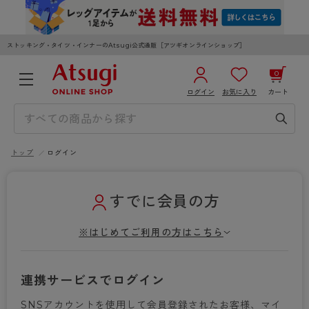
ストッキング・タイツ・インナーのAtsugi公式通販［アツギオンラインショップ］
0
ログイン
お気に入り
カート
3,980円以上のご購入で送料無料
¥0
合計
全国一律330円でお届けします（沖縄県以外）
トップ
ログイン
カートを見る
ログイン／新規会員登録
すでに会員の方
※はじめてご利用の方はこちら
WOMEN
MEN
KIDS
連携サービスでログイン
SNSアカウントを使用して会員登録されたお客様、マイ