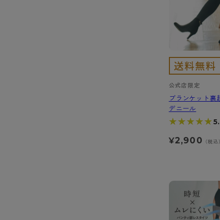
公式店限定
ブランケット裏起
デニール
★★★★★
★★★★★
5
2,900
¥
（税込