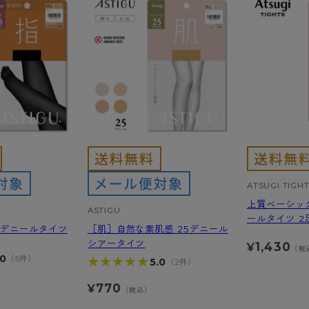
ATSUGI TIGH
上質ベーシッ
ASTIGU
ールタイツ 2
0デニールタイツ
［肌］自然な素肌感 25デニール
シアータイツ
1,430
¥
（税
.0
（5件）
★★★★★
★★★★★
5.0
（2件）
770
¥
）
（税込）