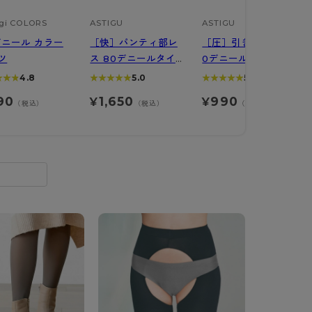
び
BT
gi COLORS
ASTIGU
ASTIGU
デニール カラー
［快］パンティ部レ
［圧］引き締める 4
ツ
ス 80デニールタイ
0デニールタイツ
ハイジュニ
ツ
★★★
★★★
4.8
★★★★★
★★★★★
5.0
★★★★★
★★★★★
5.0
90
1,650
990
¥
¥
ブランド一覧へ
（税込）
（税込）
（税込）
カテゴリ一覧へ