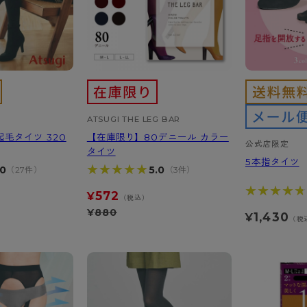
ATSUGI THE LEG BAR
毛タイツ 320
【在庫限り】80デニール カラー
公式店限定
タイツ
5本指タイツ
★★★★★
★★★★★
.0
5.0
（27件）
（3件）
★★★★★
★★★★★
572
¥
）
（税込）
¥
880
1,430
¥
（税