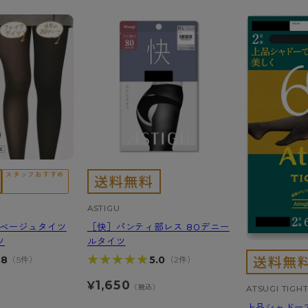
スタッフおすすめ
ASTIGU
裏ベージュタイツ
［快］パンティ部レス 80デニー
ツ
ルタイツ
★★★★★
★★★★★
.8
5.0
（5件）
（2件）
1,650
¥
）
（税込）
ATSUGI TIGH
上品シャドー