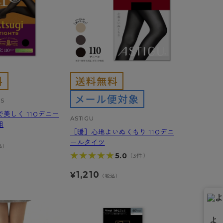
TS
美しく 110デニー
ASTIGU
組
［暖］心地よいぬくもり 110デニ
ールタイツ
込）
★★★★★
★★★★★
5.0
（3件）
1,210
¥
（税込）