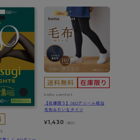
hotto comfort
【在庫限り】160デニール相当
毛布みたいなタイツ
1,430
¥
（税込）
TS
で美しく 60デニー