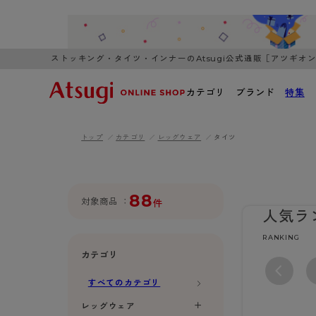
ストッキング・タイツ・インナーのAtsugi公式通販［アツギオ
カテゴリ
ブランド
特集
トップ
カテゴリ
レッグウェア
タイツ
WOMEN
MEN
K
3,980円以上のご購入で送料無料
全国一律3
ブランドから探す
WOMEN
MEN
K
カテゴリから探す
88
対象商品
件
人気ラ
レッグウェア
インナーウ
RANKING
カテゴリから探す
ブラ
ストッキング
ブラジャー
カテゴリ
- 無地ストッキング
- ノンワ
レッグウェア
すべてのカテゴリ
AZG
- 柄ストッキング
- ワイヤー
ストッキング
AZGI
アス
インナーウェア
レッグウェア
- ショート丈ストッキング
- ブラトッ