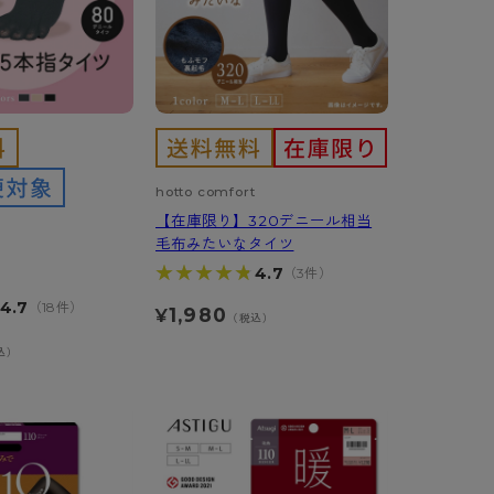
hotto comfort
【在庫限り】320デニール相当
毛布みたいなタイツ
★★★★★
★★★★★
4.7
（3件）
4.7
（18件）
1,980
¥
（税込）
込）