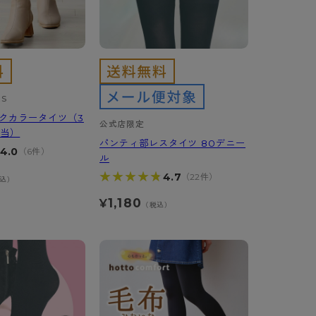
RS
イクカラータイツ（3
公式店限定
相当）
パンティ部レスタイツ 80デニー
4.0
（6件）
ル
★★★★★
★★★★★
4.7
（22件）
込）
1,180
¥
（税込）