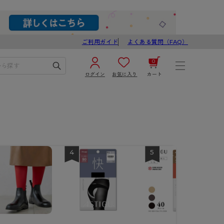
ご利用ガイド
よくある質問（FAQ）
0
ログイン
お気に入り
カート
¥0
合計
ログイン／新規会員登録
カートを見る
4
5
ブ
スゴスト