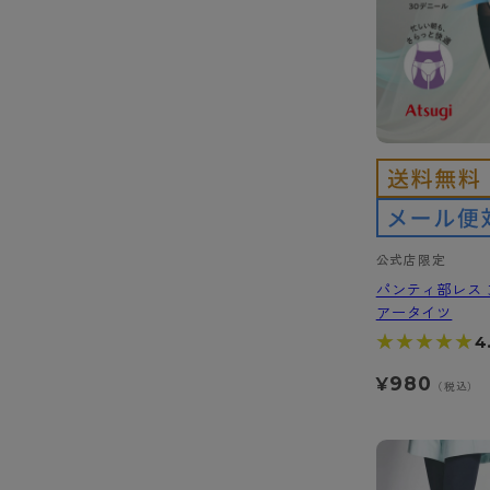
公式店限定
パンティ部レス 
アータイツ
★★★★★
★★★★★
4
980
¥
（税込）