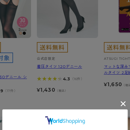
公式店限定
ATSUGI TIGH
着圧タイツ 120デニール
マットな深みで
ルタイツ 2足
30デニール シ
★★★★★
★★★★★
4.3
（16件）
1,650
¥
（税
1,430
¥
.9
（17件）
（税込）