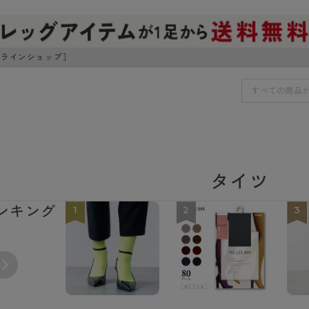
ンラインショップ］
IDS
30円でお届けします（沖縄県以外）
タイツ
IDS
ンキング
1
2
3
ェア
ライフスタイルウェア
ンドから探す
商品選びのお手伝い
ボトムス
イヤーブラ
トップス
I
お悩み別ガードル
ブラ
ルームウェア・パジャマ
アスティーグ
クリアビューティアクティ
ティーグ
ブラジャー特集
プ
アクティブ・スポーツ