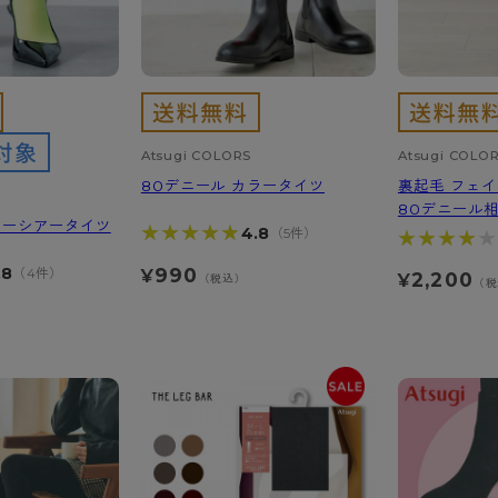
ショーツ
ショーツ
Atsugi COLORS
Atsugi COLO
80デニール カラータイツ
裏起毛 フェ
80デニール
ラーシアータイツ
★★★★★
★★★★★
4.8
（5件）
★★★★★
★★★★★
990
.8
（4件）
¥
2,200
¥
（税込）
（税