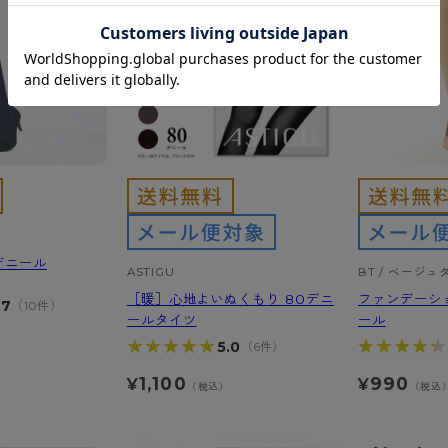
デニール
ASTIGU
BT / ベージュ
［暖］心地よいぬくもり 80デニ
ファンデーシ
.7
（10件）
ールタイツ
ール
★★★★★
★★★★★
★★★★★
★★★★★
5.0
（6件）
）
1,100
990
¥
¥
（税込）
（税込