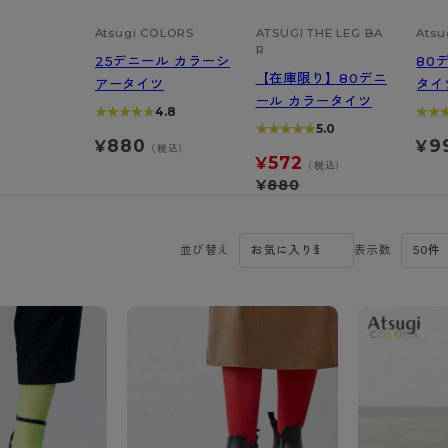
アビューティアクティブ
私に似合う、ストッキング選
- スポーツブラ
hotto comfort
Atsugi COLORS
Atsugi COLORS
ATSUGI THE LEG BA
Atsu
スト
タイツの選び方
R
ラーショーツ
- スポーツトップス
25デニール カラーシ
80
イクタイツ
【在庫限り】80デニ
リーショーツ
- スポーツボトムス
アータイツ
タイ
みんなの、みんなの。
CLINICAL
o comfort
ール カラータイツ
ル・補正ショーツ
雑貨・小物
★★★★★
★★★★★
4.8
★★
★★
ご利用ガイド
gi COLORS
★★★★★
★★★★★
5.0
ナー
880
9
¥
¥
（税込）
572
¥
七分袖以上）
（税込）
はじめての方へ
ールタイム
¥
880
ップ
よくある質問（FAQ）
なの、みんなの。
付きインナー
サイズ表
ICAL
並び替え
表示数
お支払い方法について
ジュニ
エア
エア
ライフスタイルウェア
配送方法について
ブランド一覧へ
ツ
ボトムス
返品・交換について
ーブラ
トップス
お問い合わせについて
ラ
ルームウェア・パジャマ
ビキニ
ラ
ナー