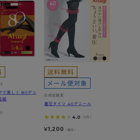
TS
クで美しく 80デニ
公式店限定
足組
着圧タイツ 40デニール
込）
★★★★★
★★★★★
4.0
（5件）
1,200
¥
（税込）