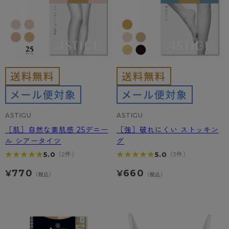
ASTIGU
ASTIGU
［肌］自然な素肌感 25デニー
［強］破れにくい ストッキン
ル シアータイツ
グ
★★★★★
★★★★★
★★★★★
★★★★★
5.0
5.0
（2件）
（3件）
770
660
¥
¥
（税込）
（税込）