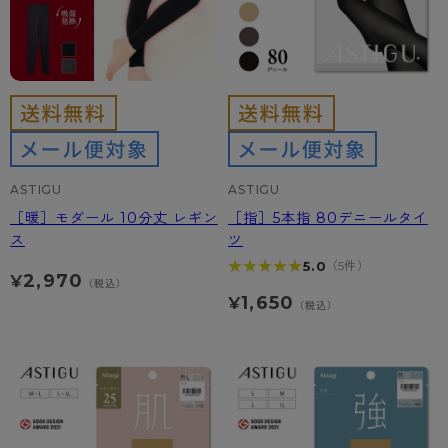
ASTIGU
ASTIGU
［暖］モダール 10分丈 レギン
［指］5本指 80デニールタイ
ス
ツ
★★★★★
★★★★★
5.0
（5件）
2,970
¥
（税込）
1,650
¥
（税込）