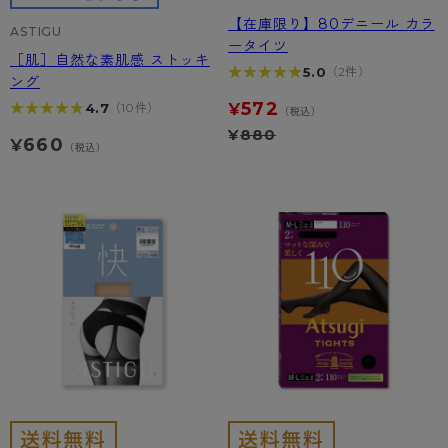
【在庫限り】80デニール カラ
ASTIGU
ータイツ
［肌］自然な素肌感 ストッキ
★★★★★
★★★★★
5.0
（2件）
ング
572
★★★★★
★★★★★
4.7
（10件）
¥
（税込）
¥
880
660
¥
（税込）