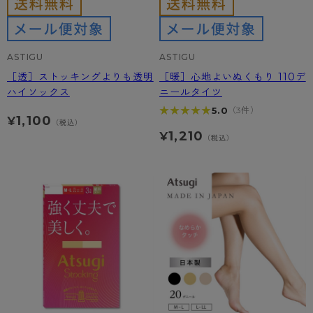
ASTIGU
ASTIGU
［透］ストッキングよりも透明
［暖］心地よいぬくもり 110デ
ハイソックス
ニールタイツ
★★★★★
★★★★★
5.0
（3件）
1,100
¥
（税込）
1,210
¥
（税込）