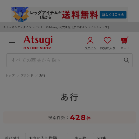
ストッキング・タイツ・インナーのAtsugi公式通販［アツギオンラインショップ］
0
ログイン
お気に入り
カート
3,980円以上のご購入で送料無料
¥0
合計
全国一律330円でお届けします（沖縄県以外）
トップ
ブランド
あ行
カートを見る
ログイン／新規会員登録
あ行
428
検索件数
件
WOMEN
MEN
KIDS
並び替え
表示数