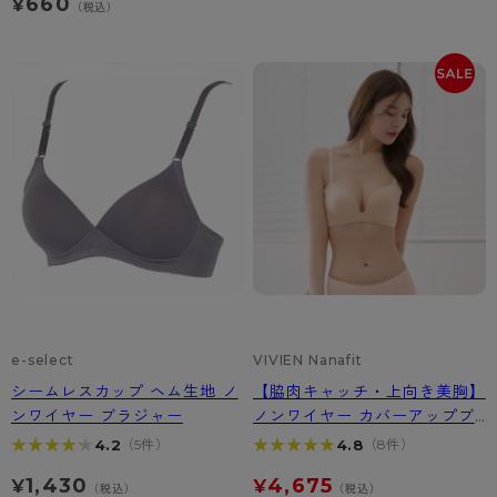
660
¥
（税込）
e-select
VIVIEN Nanafit
シームレスカップ ヘム生地 ノ
【脇肉キャッチ・上向き美胸】
ンワイヤー ブラジャー
ノンワイヤー カバーアップブ
ラ｜韓国ブラ VIVIEN Nanafi
★★★★★
★★★★★
★★★★★
★★★★★
4.2
4.8
（5件）
（8件）
t
1,430
4,675
¥
¥
（税込）
（税込）