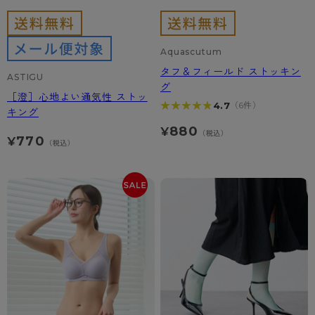
Aquascutum
タフ＆フィールド ストッキン
ASTIGU
グ
［澄］心地よい通気性 ストッ
★★★★★
★★★★★
4.7
（6件）
キング
880
¥
（税込）
770
¥
（税込）