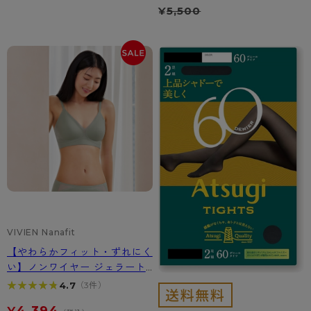
¥
5,500
VIVIEN Nanafit
【やわらかフィット・ずれにく
い】ノンワイヤー ジェラート
タッチブラ｜韓国ブラ VIVIE
★★★★★
★★★★★
4.7
（3件）
N Nanafit