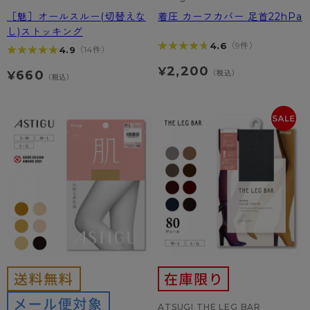
［魅］オールスルー(切替えな
着圧 カーフカバー 足首22hPa
し)ストッキング
★★★★★
★★★★★
4.6
（9件）
★★★★★
★★★★★
4.9
（14件）
2,200
¥
660
（税込）
¥
（税込）
ATSUGI THE LEG BAR