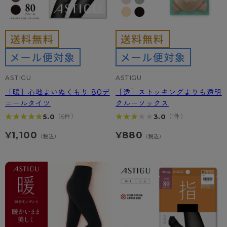
ASTIGU
ASTIGU
［暖］心地よいぬくもり 80デ
［透］ストッキングよりも透明
ニールタイツ
クルーソックス
★★★★★
★★★★★
★★★★★
★★★★★
5.0
3.0
（6件）
（1件）
1,100
880
¥
¥
（税込）
（税込）