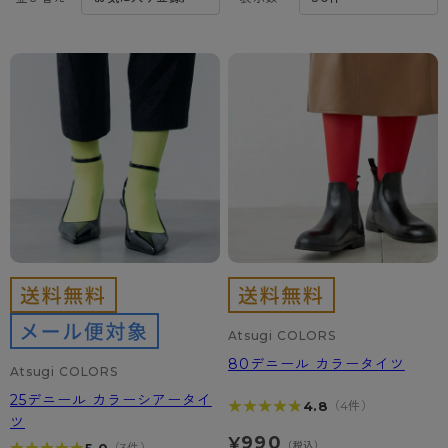
カテゴリから探す
レッグウェア
レッグウエア
レッグウエア
ストッキング
ソックス・靴下
タイツ
ブランドから探す
インナーウェア
インナーウエア
インナーウエア
- 無地ストッキング
クルー・レギュラー丈ソックス
ソックス・靴下
ブラジャー
メンズパンツ
ブラジャー
AZGI
ライフスタイルウェア
ライフスタイルウェア
- 柄ストッキング
スニーカー丈・くるぶし丈ソックス
クルー・レギュラー丈ソックス
商品選びのお手伝い
- ノンワイヤーブラ
ボクサー
ノンワイヤーブラ
ボトムス
ボトムス
アスティーグ
- ショート丈ストッキング
ハイソックス
スニーカー丈・くるぶし丈ソックス
- ワイヤーブラ
トランクス
ワイヤーブラ
トップス
トップス
お悩み別ガードル
クリアビューティアクティブ
ブラジャー特集
ご利用ガイド
- 着圧ストッキング
ハイソックス
- ブラトップ
Tバック・ビキニ
スポーツブラ
ルームウェア・パジャマ
ルームウェア・パジャマ
スゴスト
私に似合う、ストッキング選び
タイツの選び方
- パンティ部レスストッキング
スクールソックス
ショーツ
肌着・インナー
ショーツ
はじめての方へ
アクティブ・スポーツ
フェイクタイツ
タイツ
Atsugi COLORS
- レギュラーショーツ
レギュラーショーツ
よくある質問（FAQ）
- スポーツブラ
hotto comfort
80デニール カラータイツ
Atsugi COLORS
- 無地タイツ
- サニタリーショーツ
サニタリーショーツ
サイズ表
- スポーツトップス
Atsugi COLORS
25デニール カラーシアータイ
★★★★★
★★★★★
4.8
（4件）
- 柄タイツ
- ガードル・補正ショーツ
ボクサー
お支払い方法について
- スポーツボトムス
BT
ツ
990
¥
（税込）
5.0
（3件）