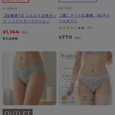
ASTIGU
e-select
［黒］クールな漆黒 40デニ
【在庫限り】ふんわり立体カッ
ールタイツ
プ ノンワイヤーブラジャー
★★★★★
★★★★★
4.0
（1件）
1,144
¥
（税込）
770
¥
¥
1,430
（税込）