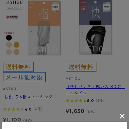
ASTIGU
［快］パンティ部レス 80デニ
ASTIGU
ールタイツ
［指］5本指ストッキング
★★★★★
★★★★★
5.0
（2件）
★★★★★
★★★★★
4.0
（4件）
1,650
¥
（税込）
1,100
¥
（税込）