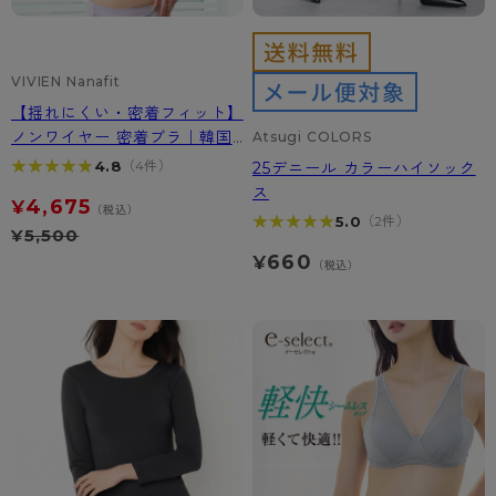
VIVIEN Nanafit
【揺れにくい・密着フィット】
ノンワイヤー 密着ブラ｜韓国
Atsugi COLORS
ブラ VIVIEN Nanafit
★★★★★
★★★★★
4.8
（4件）
25デニール カラーハイソック
ス
4,675
¥
（税込）
★★★★★
★★★★★
5.0
（2件）
¥
5,500
660
¥
（税込）