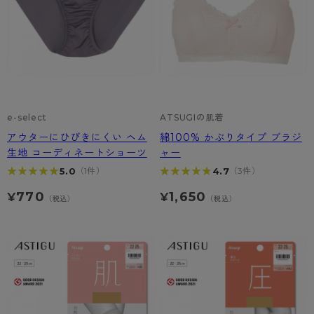
e-select
ATSUGIの肌着
アウターにひびきにくい ヘム
綿100% かぶりタイプ ブラジ
生地 コーディネートショーツ
ャー
★★★★★
★★★★★
★★★★★
★★★★★
5.0
4.7
（1件）
（3件）
770
1,650
¥
¥
（税込）
（税込）