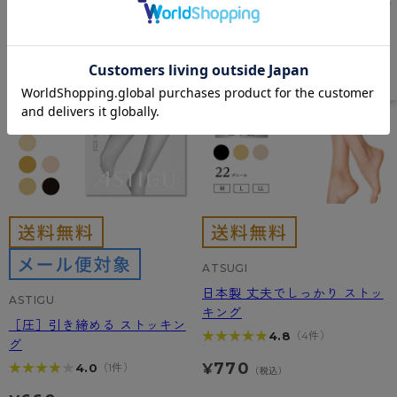
ATSUGI
日本製 丈夫でしっかり ストッ
ASTIGU
キング
［圧］引き締める ストッキン
★★★★★
★★★★★
4.8
（4件）
グ
770
★★★★★
★★★★★
4.0
（1件）
¥
（税込）