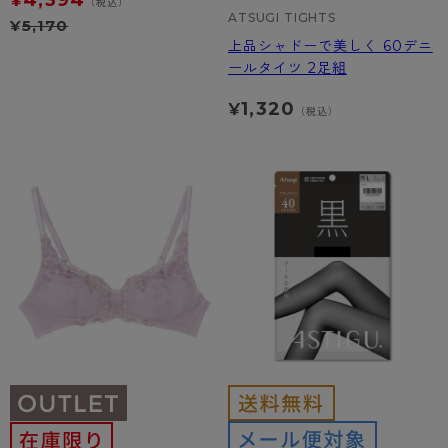
4,394
¥
（税込）
ATSUGI TIGHTS
¥
5,170
上品シャドーで美しく 60デニ
ールタイツ 2足組
1,320
¥
（税込）