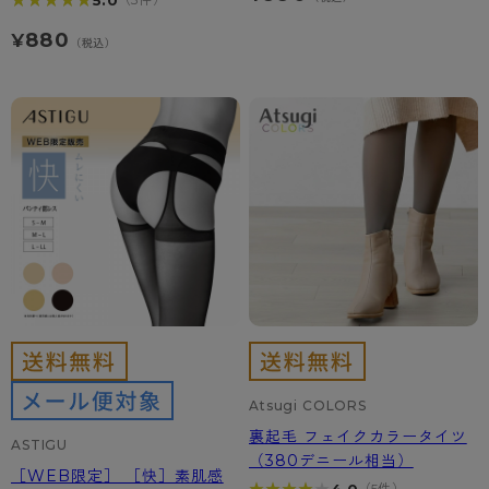
★★★★★
★★★★★
- ひざ下丈タイツ
肌着・インナー
配送方法について
雑貨・小物
スクールタイム
880
¥
- 着圧タイツ
（税込）
- 長袖（七分袖以上）
返品・交換について
みんなの、みんなの。
ソックス・靴下
- タンクトップ
お問い合わせについて
CLINICAL
レギンス・スパッツ
- カップ付きインナー
ハイジュニ
Atsugi COLORS
裏起毛 フェイクカラータイツ
ASTIGU
（380デニール相当）
［WEB限定］ ［快］素肌感
4.0
（5件）