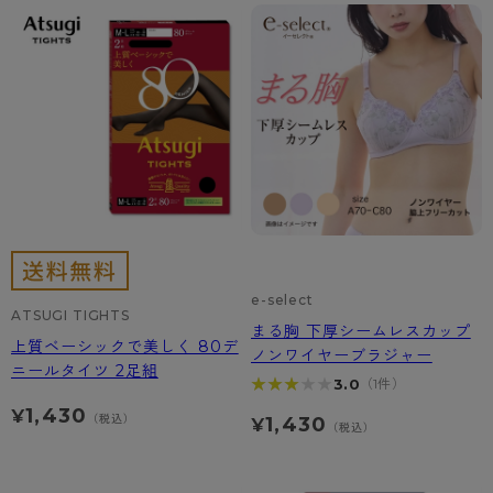
e-select
ATSUGI TIGHTS
まる胸 下厚シームレスカップ
上質ベーシックで美しく 80デ
ノンワイヤーブラジャー
ニールタイツ 2足組
★★★★★
★★★★★
3.0
（1件）
1,430
¥
（税込）
1,430
¥
（税込）