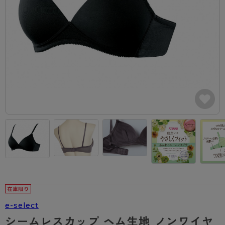
カテゴリから探す
レッグウェア
レッグウエア
レッグウエア
ストッキング
ソックス・靴下
タイツ
ブランドから探す
インナーウェア
インナーウエア
インナーウエア
- 無地ストッキング
クルー・レギュラー丈ソックス
ソックス・靴下
ブラジャー
メンズパンツ
ブラジャー
AZGI
ライフスタイルウェア
ライフスタイルウェア
- 柄ストッキング
スニーカー丈・くるぶし丈ソックス
クルー・レギュラー丈ソックス
商品選びのお手伝い
- ノンワイヤーブラ
ボクサー
ノンワイヤーブラ
ボトムス
ボトムス
アスティーグ
- ショート丈ストッキング
ハイソックス
スニーカー丈・くるぶし丈ソックス
- ワイヤーブラ
トランクス
ワイヤーブラ
トップス
トップス
お悩み別ガードル
クリアビューティアクティブ
ブラジャー特集
ご利用ガイド
- 着圧ストッキング
ハイソックス
- ブラトップ
Tバック・ビキニ
スポーツブラ
ルームウェア・パジャマ
ルームウェア・パジャマ
スゴスト
私に似合う、ストッキング選び
タイツの選び方
- パンティ部レスストッキング
スクールソックス
ショーツ
肌着・インナー
ショーツ
はじめての方へ
アクティブ・スポーツ
フェイクタイツ
タイツ
- レギュラーショーツ
レギュラーショーツ
よくある質問（FAQ）
- スポーツブラ
hotto comfort
- 無地タイツ
- サニタリーショーツ
サニタリーショーツ
サイズ表
- スポーツトップス
Atsugi COLORS
- 柄タイツ
- ガードル・補正ショーツ
ボクサー
お支払い方法について
- スポーツボトムス
BT
e-select
- ひざ下丈タイツ
肌着・インナー
配送方法について
雑貨・小物
スクールタイム
シームレスカップ ヘム生地 ノンワイヤ