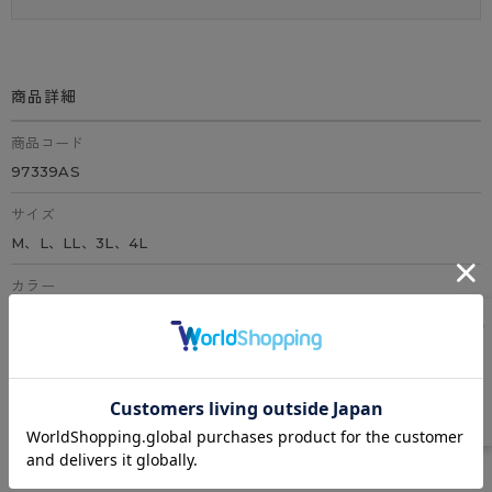
商品詳細
商品コード
97339AS
サイズ
M、L、LL、3L、4L
カラー
全5色（グレイッシュブラウン、フレンチマロン、ハニ－ベ－ジュ、ブ
ラック、メルロ－ズ）
素材
ナイロン、ポリウレタン
特徴
ヘム生地、吸汗速乾メッシュ、ノンワイヤー