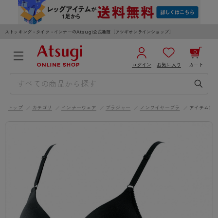
ストッキング・タイツ・インナーのAtsugi公式通販［アツギオンラインショップ］
0
ログイン
お気に入り
カート
3,980円以上のご購入で送料無料
¥0
合計
全国一律330円でお届けします（沖縄県以外）
トップ
カテゴリ
インナーウェア
ブラジャー
ノンワイヤーブラ
アイテム詳
カートを見る
ログイン／新規会員登録
WOMEN
MEN
KIDS