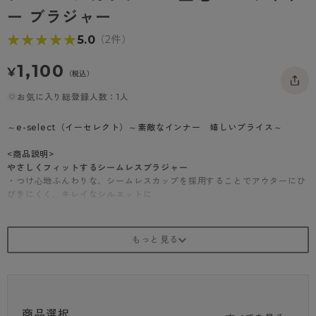
- 着圧タイツ
ー ブラジャー
- 長袖（七分袖以上）
返品・交換について
みんなの、みんなの。
★★★★★
★★★★★
5.0
（2件）
ソックス・靴下
- タンクトップ
お問い合わせについて
CLINICAL
1,100
レギンス・スパッツ
- カップ付きインナー
ハイジュニ
¥
（税込）
お気に入り総登録人数：1人
～e-select（イーセレクト）～素敵なインナー 嬉しいプライス～
<商品説明>
やさしくフィットするシームレスブラジャー
・つけ心地ふんわりな、シームレスカップを採用することでアウターにひ
びきにくく、キレイなシルエットに
・アンダーは段差レスなヘム仕様
・つけ心地が楽なノンワイヤー
・カップ裏には吸汗速乾メッシュ生地使用
・肩紐ストラップ調節可能
・同生地を使用したコーディネイトショーツ（品番：87339AS）あり
・3L、4Lサイズの新サイズ追加！
・M(A70、A75、B70)、L(A80、B75、C70)、LL(B80、C75、C8
0)、3L(B85、C80、D80)、4L(C85、D85、E80)※サイズ対比当社基
商品選択
準