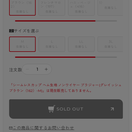
ブラウン（16
フレンチマロ
ハニ－ベ－ジ
1）
2）
ン（197）
ュ（416）
4
在庫なし
在庫なし
在庫なし
在庫なし
サイズを選ぶ
M
L
LL
3L
在庫なし
在庫なし
在庫なし
在庫なし
－
＋
注文数
「シームレスカップ ヘム生地 ノンワイヤー ブラジャー(グレイッシュ
ブラウン（162）-M)」は現在販売しておりません。
SOLD OUT
この商品に関するお問い合わせ