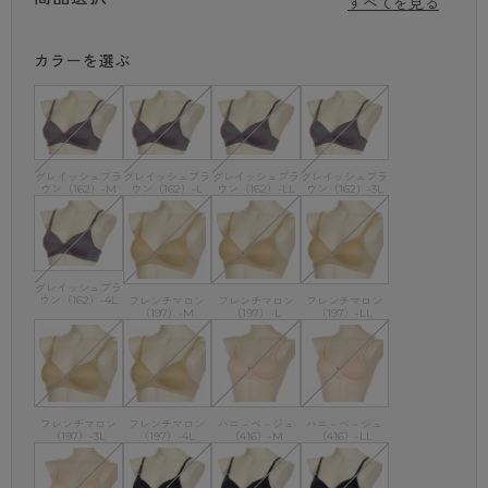
すべてを見る
※生産時期の違いによりお色味が若干異なる場合がございます。
あらかじめご了承ください。
カラーを選ぶ
グレイッシュブラ
グレイッシュブラ
グレイッシュブラ
グレイッシュブラ
ウン（162）-M
ウン（162）-L
ウン（162）-LL
ウン（162）-3L
グレイッシュブラ
ウン（162）-4L
フレンチマロン
フレンチマロン
フレンチマロン
（197）-M
（197）-L
（197）-LL
フレンチマロン
フレンチマロン
ハニ－ベ－ジュ
ハニ－ベ－ジュ
（197）-3L
（197）-4L
（416）-M
（416）-LL