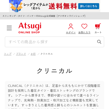
ストッキング・タイツ・インナーのAtsugi公式通販［アツギオンラインショップ］
0
ログイン
お気に入り
カート
3,980円以上のご購入で送料無料
¥0
合計
全国一律330円でお届けします（沖縄県以外）
トップ
ブランド
か行
クリニカル
カートを見る
ログイン／新規会員登録
クリニカル
CLINICAL（クリニカル）は、足首から太ももにかけて段階着圧
設計を採用した着圧タイツ・着圧ストッキングのブランドで
す。 シアーから厚手まで、季節や装いに合わせて選べるライン
WOMEN
MEN
KIDS
ナップで、光発熱・防臭加工・吸汗加工など機能面も充実して
います。 すっきりとした着用感と脚もとのシルエットを意識し