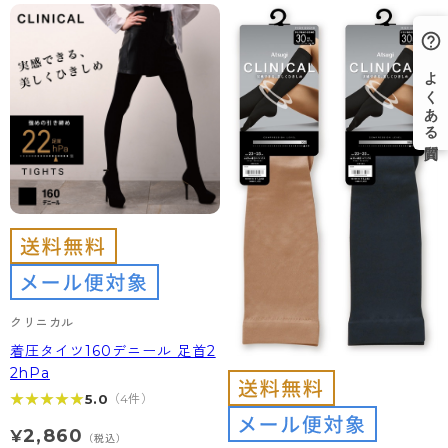
クリニカル
着圧タイツ160デニール 足首2
2hPa
★★★★★
★★★★★
5.0
（4件）
2,860
¥
（税込）