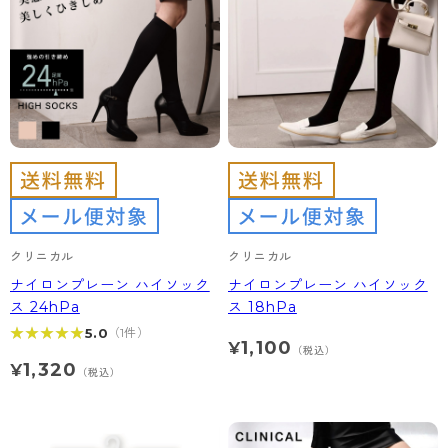
- 着圧タイツ
- 長袖（七分袖以上）
返品・交換について
みんなの、みんなの。
ソックス・靴下
- タンクトップ
お問い合わせについて
CLINICAL
レギンス・スパッツ
- カップ付きインナー
ハイジュニ
クリニカル
クリニカル
ナイロンプレーン ハイソック
ナイロンプレーン ハイソック
ス 24hPa
ス 18hPa
★★★★★
★★★★★
5.0
（1件）
1,100
¥
（税込）
1,320
¥
（税込）