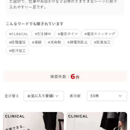
た設計で、仕事やお出かけなど日常のさまざまなシーンに取り
カテゴリから探す
入れやすい一足です。
レッグウェア
レッグウエア
レッグウエア
こんなワードでも探されています
ストッキング
ソックス・靴下
タイツ
ブランドから探す
インナーウェア
インナーウエア
インナーウエア
#CLINICAL
#引き締め
#着圧タイツ
#着圧ストッキング
- 無地ストッキング
クルー・レギュラー丈ソックス
ソックス・靴下
ブラジャー
メンズパンツ
ブラジャー
AZGI
ライフスタイルウェア
ライフスタイルウェア
#段階着圧
#美脚
#光発熱
#静電気防止
#防臭加工
- 柄ストッキング
スニーカー丈・くるぶし丈ソックス
クルー・レギュラー丈ソックス
商品選びのお手伝い
- ノンワイヤーブラ
ボクサー
ノンワイヤーブラ
ボトムス
ボトムス
アスティーグ
#吸汗加工
- ショート丈ストッキング
ハイソックス
スニーカー丈・くるぶし丈ソックス
- ワイヤーブラ
トランクス
ワイヤーブラ
トップス
トップス
お悩み別ガードル
クリアビューティアクティブ
ブラジャー特集
ご利用ガイド
- 着圧ストッキング
ハイソックス
- ブラトップ
Tバック・ビキニ
スポーツブラ
ルームウェア・パジャマ
ルームウェア・パジャマ
スゴスト
私に似合う、ストッキング選び
6
検索件数
件
タイツの選び方
- パンティ部レスストッキング
スクールソックス
ショーツ
肌着・インナー
ショーツ
はじめての方へ
アクティブ・スポーツ
フェイクタイツ
タイツ
- レギュラーショーツ
レギュラーショーツ
よくある質問（FAQ）
- スポーツブラ
hotto comfort
並び替え
表示数
- 無地タイツ
- サニタリーショーツ
サニタリーショーツ
サイズ表
- スポーツトップス
Atsugi COLORS
- 柄タイツ
- ガードル・補正ショーツ
ボクサー
お支払い方法について
- スポーツボトムス
BT
- ひざ下丈タイツ
肌着・インナー
配送方法について
雑貨・小物
スクールタイム