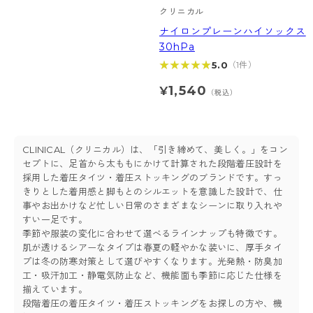
クリニカル
ナイロンプレーンハイソックス
30hPa
★★★★★
★★★★★
5.0
（1件）
1,540
¥
（税込）
CLINICAL（クリニカル）は、「引き締めて、美しく。」をコン
セプトに、足首から太ももにかけて計算された段階着圧設計を
採用した着圧タイツ・着圧ストッキングのブランドです。すっ
きりとした着用感と脚もとのシルエットを意識した設計で、仕
事やお出かけなど忙しい日常のさまざまなシーンに取り入れや
すい一足です。
季節や服装の変化に合わせて選べるラインナップも特徴です。
肌が透けるシアーなタイプは春夏の軽やかな装いに、厚手タイ
プは冬の防寒対策として選びやすくなります。光発熱・防臭加
工・吸汗加工・静電気防止など、機能面も季節に応じた仕様を
揃えています。
段階着圧の着圧タイツ・着圧ストッキングをお探しの方や、機