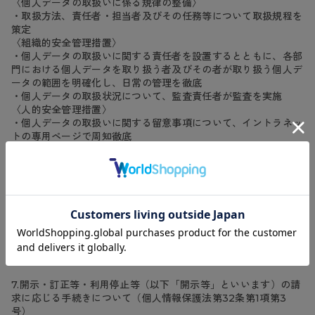
〈個人データの取扱いに係る規律の整備〉
・取扱方法、責任者・担当者及びその任務等について取扱規程を
策定
〈組織的安全管理措置〉
・個人データの取扱いに関する責任者を設置するとともに、各部
門における個人データを取り扱う者及びその者が取り扱う個人デ
ータの範囲を明確化し、日常の管理を徹底
・個人データの取扱状況について、監査責任者が監査を実施
〈人的安全管理措置〉
・個人データの取扱いに関する留意事項について、イントラネッ
トの専用ページで周知徹底
〈物理的安全管理措置〉
・保管場所の施錠管理により、個人データを取り扱う権限を有し
ない者による個人データの閲覧、書類等の盗難又は紛失等を防止
するための措置を実施
〈技術的安全管理措置〉
・アクセス制御を実施して、担当者及び取り扱う個人情報データ
ベース等の範囲を限定
・個人データを取り扱う情報システムを外部からの不正アクセス
又は不正ソフトウェアから保護する仕組みを導入
7.開示・訂正等・利用停止等（以下「開示等」といいます）の請
求に応じる手続きについて（個人情報保護法第32条第1項第3
号）