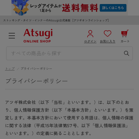
ストッキング・タイツ・インナーのAtsugi公式通販［アツギオンラインショップ］
0
ログイン
お気に入り
カート
3,980円以上のご購入で送料無料
¥0
合計
全国一律330円でお届けします（沖縄県以外）
トップ
プライバシーポリシー
カートを見る
ログイン／新規会員登録
プライバシーポリシー
アツギ株式会社（以下「当社」といいます。）は、以下のとお
り、個人情報保護方針（以下「本基本方針」といいます。）を策
定します。本基本方針において使用する用語は、個人情報の保護
WOMEN
MEN
KIDS
に関する法律（平成15年法律第57号、以下「個人情報保護法」
といいます。）の定義に拠ることとします。