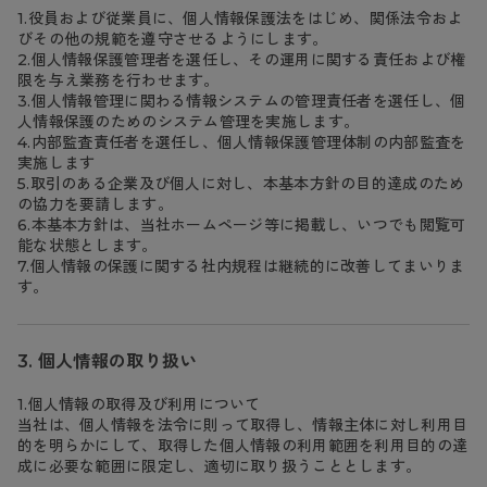
1.役員および従業員に、個人情報保護法をはじめ、関係法令およ
- 着圧タイツ
- 長袖（七分袖以上）
返品・交換について
みんなの、みんなの。
びその他の規範を遵守させるようにします。
2.個人情報保護管理者を選任し、その運用に関する責任および権
ソックス・靴下
- タンクトップ
お問い合わせについて
CLINICAL
限を与え業務を行わせます。
3.個人情報管理に関わる情報システムの管理責任者を選任し、個
レギンス・スパッツ
- カップ付きインナー
ハイジュニ
人情報保護のためのシステム管理を実施します。
4.内部監査責任者を選任し、個人情報保護管理体制の内部監査を
実施します
5.取引のある企業及び個人に対し、本基本方針の目的達成のため
の協力を要請します。
6.本基本方針は、当社ホームページ等に掲載し、いつでも閲覧可
能な状態とします。
7.個人情報の保護に関する社内規程は継続的に改善してまいりま
す。
個人情報の取り扱い
1.個人情報の取得及び利用について
当社は、個人情報を法令に則って取得し、情報主体に対し利用目
的を明らかにして、取得した個人情報の利用範囲を利用目的の達
成に必要な範囲に限定し、適切に取り扱うこととします。