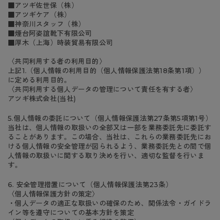
■アツギ佐世保（株）
■アツギケア（株）
■神奈川スタッフ（株）
■煙台阿姿誼靴下有限公司
■厚木（上海）時装貿易有限公司
〈共同利用する者の利用目的〉
上記1.（個人情報の利用目的（個人情報保護法第18条第1項））
に定める利用目的。
〈共同利用する個人データの管理について責任を有する者〉
アツギ株式会社(当社)
5.個人情報の委託について（個人情報保護法第27条第5項第1号）
当社は、個人情報の取扱いの全部又は一部を業務委託先に委託す
ることがあります。この場合、当社は、これらの業務委託先にお
ける個人情報の安全管理が図られるよう、業務委託先との間で個
人情報の取扱いに関する取り決めを行い、適切な監督を行いま
す。
6. 安全管理措置について（個人情報保護法第23条）
〈個人情報保護方針の策定〉
・個人データの適正な取扱いの確保のため、関係法令・ガイドラ
イン等を遵守についての基本方針を策定