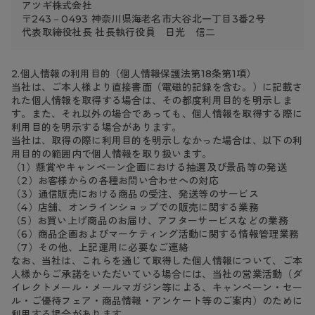
アツギ株式会社
〒243－0493 神奈川県海老名市大谷北一丁目3番2号
代表取締役社長 社長執行役員 日光 信二
2.個人情報の利用目的（個人情報保護法第18条第1項）
当社は、ご本人様より直接書面（電磁的記録を含む。）に記載さ
れた個人情報を取得する場合は、その都度利用目的を明示しま
す。また、それ以外の場合であっても、個人情報を取得する際に
利用目的を明示する場合があります。
当社は、取得の際に利用目的を明示しなかった場合は、以下の利
用目的の範囲内で個人情報を取り扱います。
（1）懸賞やキャンペーン企画における抽選及び景品等の発送
（2）お客様からの各種お問い合わせへの対応
（3）通信販売における商品の受注、発送等のサービス
（4）店舗、オンラインショップでの販売に関する業務
（5）お買い上げ商品のお届け、アフターサービスなどの業務
（6）商品企画およびマーケティング活動に関する情報管理業務
（7）その他、上記運用に必要なご連絡
なお、当社は、これらを通じて取得した個人情報について、ご本
人様からご承諾をいただいている場合には、当社の営業活動（ダ
イレクトメール・メールマガジン等による、キャンペーン・セー
ル・ご優待フェア・商品情報・アンケート等のご案内）のために
利用する場合があります。