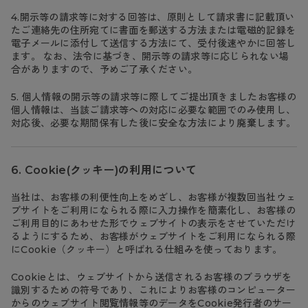
4.開示等の請求等に対する回答は、原則として請求書に記載頂い
たご連絡先の住所宛てに書面を郵送する方法または電磁的記録を
電子メールに添付して送信する方法にて、受付後速やかに回答し
ます。 なお、法令に基づき、開示等の請求等に応じられない場
合がありますので、予めご了承ください。
5. 個人情報の開示等の請求等に際してご提出頂きましたお客様の
個人情報は、当該ご請求等への対応に必要な範囲でのみ使用し、
対応後、必要な期間保有した後に安全な方法により廃棄します。
Cookie(クッキー)の利用について
当社は、お客様の利便性向上をめざし、お客様が複数回当社ウェ
ブサイトをご利用になられる際に入力操作を簡素化し、お客様の
ご利用目的にあわせた形でウェブサイトの表示をさせていただけ
るようにするため、お客様がウェブサイトをご利用になられる際
にCookie（クッキー）と呼ばれる仕組みを使っております。
Cookieとは、ウェブサイトから送信されるお客様のブラウザを
識別するための符号であり、これによりお客様のコンピューター
からのウェブサイト閲覧情報等のデータをCookie発行者のサー