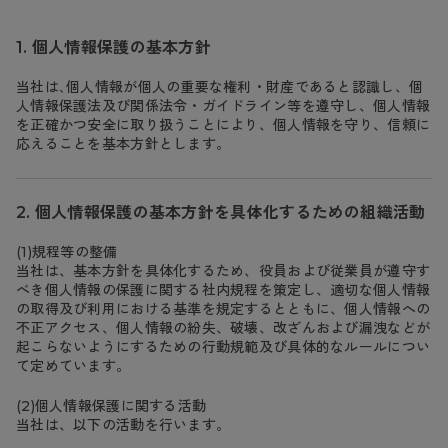
カテゴリから探す
個人情報保護の基本方針
レッグウェア
レッグウエア
レッグウエア
当社は､個人情報が個人の重要な権利・財産であると認識し、個
ストッキング
ソックス・靴下
タイツ
ブランドから探す
インナーウェア
インナーウエア
インナーウエア
人情報保護法及び関係法令・ガイドライン等を遵守し、個人情報
を正確かつ安全に取り扱うことにより、個人情報を守り、信頼に
- 無地ストッキング
クルー・レギュラー丈ソックス
ソックス・靴下
ブラジャー
メンズパンツ
ブラジャー
AZGI
ライフスタイルウェア
ライフスタイルウェア
応えることを基本方針とします。
- 柄ストッキング
スニーカー丈・くるぶし丈ソックス
クルー・レギュラー丈ソックス
商品選びのお手伝い
- ノンワイヤーブラ
ボクサー
ノンワイヤーブラ
ボトムス
ボトムス
アスティーグ
- ショート丈ストッキング
ハイソックス
スニーカー丈・くるぶし丈ソックス
- ワイヤーブラ
トランクス
ワイヤーブラ
トップス
トップス
お悩み別ガードル
クリアビューティアクティブ
個人情報保護の基本方針を具体化するための組織活動
ブラジャー特集
ご利用ガイド
- 着圧ストッキング
ハイソックス
- ブラトップ
Tバック・ビキニ
スポーツブラ
ルームウェア・パジャマ
ルームウェア・パジャマ
スゴスト
私に似合う、ストッキング選び
(1)規程等の整備
当社は、基本方針を具体化するため、役員および従業員が遵守す
タイツの選び方
- パンティ部レスストッキング
スクールソックス
ショーツ
肌着・インナー
ショーツ
はじめての方へ
アクティブ・スポーツ
フェイクタイツ
べき個人情報の保護に関する社内規程を策定し、適切な個人情報
の取得及び利用における基準を規定するとともに、個人情報への
タイツ
- レギュラーショーツ
レギュラーショーツ
よくある質問（FAQ）
- スポーツブラ
hotto comfort
不正アクセス、個人情報の紛失、破壊、改ざんおよび漏洩などが
起こらないようにするための行動規範及び具体的なルールについ
- 無地タイツ
- サニタリーショーツ
サニタリーショーツ
サイズ表
- スポーツトップス
Atsugi COLORS
て定めています。
- 柄タイツ
- ガードル・補正ショーツ
ボクサー
お支払い方法について
- スポーツボトムス
BT
(2)個人情報保護に関する活動
当社は、以下の活動を行います。
- ひざ下丈タイツ
肌着・インナー
配送方法について
雑貨・小物
スクールタイム