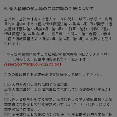
個人情報の開示等のご請求等の手続について
当社は、当社の保有する個人データに関し、以下の手順で、利用
目的の通知の求め（個人情報保護法第32条第2項）及び開示（個
人情報保護法第33条第1項、第5項）、訂正・追加・削除（個人
情報保護法第34条第1項）、利用停止・消去・第三者提供の停止
（個人情報保護法第35条第1項、第3項、第5項）の各請求を受け
付けます。
1.開示等の請求に関する当社所定の請求書を下記よりダウンロー
ド、印刷のうえ、記載事項を漏れなくご記入下さい。
/asset/pdf/tetsuduki2203.pdf
2.次の書類等を下記宛先まで書留郵便にて送付して下さい。
①記入済みの個人情報に関する請求書
②本人確認書類（上記請求書にて指定している書類のいずれか1
つ。）
③代理人資格を証明する書類、及び代理人の本人確認書類（上記
請求書にて指定している書類のいずれか1つ。）（代理人による
請求の場合に限る。）
④開示手数料として800円分の切手（利用目的の通知の求め（個