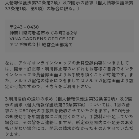
人情報保護法第32条第2項）及び開示の請求（個人情報保護法第
33条第1項、第5項）の場合に限る。）
〒243－0438
神奈川県海老名市めぐみ町2番2号
ViNA GARDENS OFFICE 10F
アツギ株式会社 経営企画部宛て
なお、アツギオンラインショップの会員登録内容につきまして
は、開示・訂正等・利用停止等のいずれもお客様ご自身でオンラ
インショップ会員登録画面よりお手続き頂くことが可能です。ま
た、メルマガ配信の停止につきましてはメルマガ配信画面より設
定が可能ですので、そちらをご利用下さい。
3.利用目的の通知の求め（個人情報保護法第32条第2項）及び開
示の請求（個人情報保護法第33条第1項）については、1回の請
求ごとに800円の手数料を徴収させていただきます。800円分
の郵便切手を申請書類にご同封ください。手数料が不足していた
場合は、その旨をご連絡しますが、所定の期間内に不足分のお支
払いがない場合には、開示の請求がなかったものとさせていただ
きます。