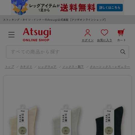
ストッキング・タイツ・インナーのAtsugi公式通販［アツギオンラインショップ］
0
ログイン
お気に入り
カート
3,980円以上のご購入で送料無料
¥0
合計
全国一律330円でお届けします（沖縄県以外）
トップ
カテゴリ
レッグウェア
ソックス・靴下
クルーソックス・レギュラーソ
カートを見る
ログイン／新規会員登録
WOMEN
MEN
KIDS