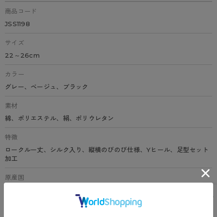
商品コード
JSS1198
サイズ
22～26cm
カラー
グレー、ベージュ、ブラック
素材
綿、ポリエステル、絹、ポリウレタン
特徴
ロークルー丈、シルク入り、縦横のびのび仕様、Yヒール、足型セット
加工
原産国
日本