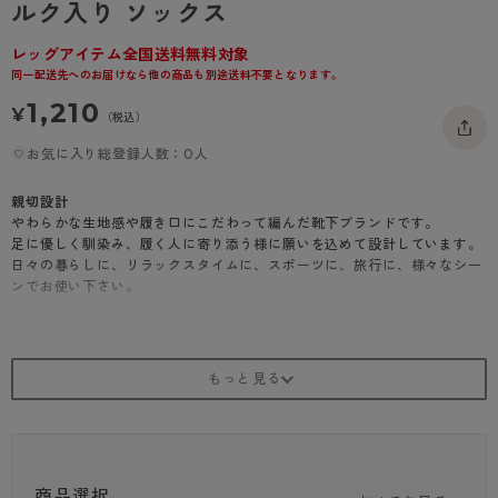
ルク入り ソックス
- 着圧タイツ
- 長袖（七分袖以上）
返品・交換について
みんなの、みんなの。
レッグアイテム全国送料無料対象
ソックス・靴下
- タンクトップ
お問い合わせについて
CLINICAL
同一配送先へのお届けなら他の商品も別途送料不要となります。
レギンス・スパッツ
1,210
- カップ付きインナー
ハイジュニ
¥
（税込）
お気に入り総登録人数：0人
親切設計
やわらかな生地感や履き口にこだわって編んだ靴下ブランドです。
足に優しく馴染み、履く人に寄り添う様に願いを込めて設計しています。
日々の暮らしに、リラックスタイムに、スポーツに、旅行に、様々なシー
ンでお使い下さい。
<商品紹介>
縦横のびのび、重ね履きにも使用できる、シルク入りクルーソックス
・ロークルー丈
・シルク入り
・薄地タイプ
・縦横のびのび仕様
・ユニセックス
・Yヒール
商品選択
・足型セット加工