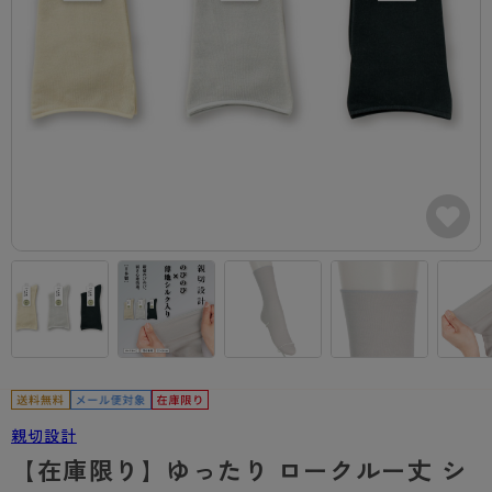
カテゴリから探す
レッグウェア
レッグウエア
レッグウエア
ストッキング
ソックス・靴下
タイツ
ブランドから探す
インナーウェア
インナーウエア
インナーウエア
- 無地ストッキング
クルー・レギュラー丈ソックス
ソックス・靴下
ブラジャー
メンズパンツ
ブラジャー
AZGI
ライフスタイルウェア
ライフスタイルウェア
- 柄ストッキング
スニーカー丈・くるぶし丈ソックス
クルー・レギュラー丈ソックス
商品選びのお手伝い
- ノンワイヤーブラ
ボクサー
ノンワイヤーブラ
ボトムス
ボトムス
アスティーグ
- ショート丈ストッキング
ハイソックス
スニーカー丈・くるぶし丈ソックス
- ワイヤーブラ
トランクス
ワイヤーブラ
トップス
トップス
お悩み別ガードル
クリアビューティアクティブ
ブラジャー特集
ご利用ガイド
- 着圧ストッキング
ハイソックス
- ブラトップ
Tバック・ビキニ
スポーツブラ
ルームウェア・パジャマ
ルームウェア・パジャマ
スゴスト
私に似合う、ストッキング選び
タイツの選び方
- パンティ部レスストッキング
スクールソックス
ショーツ
肌着・インナー
ショーツ
はじめての方へ
アクティブ・スポーツ
フェイクタイツ
タイツ
- レギュラーショーツ
レギュラーショーツ
よくある質問（FAQ）
- スポーツブラ
hotto comfort
- 無地タイツ
- サニタリーショーツ
サニタリーショーツ
サイズ表
- スポーツトップス
Atsugi COLORS
- 柄タイツ
- ガードル・補正ショーツ
ボクサー
お支払い方法について
- スポーツボトムス
親切設計
BT
【在庫限り】ゆったり ロークルー丈 シ
- ひざ下丈タイツ
肌着・インナー
配送方法について
雑貨・小物
スクールタイム