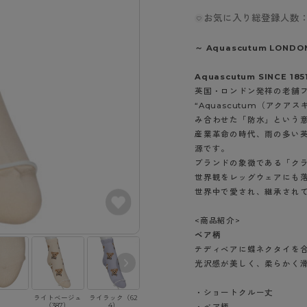
- スポーツブラ
hotto comfort
Atsugi COLORS
スト
タイツの選び方
お気に入り総登録人数：
ラーショーツ
- スポーツトップス
イクタイツ
リーショーツ
- スポーツボトムス
みんなの、みんなの。
CLINICAL
～ Aquascutum LONDO
o comfort
ル・補正ショーツ
雑貨・小物
ご利用ガイド
gi COLORS
Aquascutum SINCE 185
ナー
英国・ロンドン発祥の老舗
七分袖以上）
はじめての方へ
“Aquascutum（アクア
ールタイム
ップ
み合わせた「防水」という
よくある質問（FAQ）
なの、みんなの。
産業革命の時代、雨の多い
付きインナー
サイズ表
ICAL
源です。
ブランドの象徴である「ク
お支払い方法について
ジュニ
世界観をレッグウェアにも
エア
エア
ライフスタイルウェア
配送方法について
ブランド一覧へ
世界中で愛され、継承され
ツ
ボトムス
返品・交換について
ーブラ
トップス
<商品紹介>
お問い合わせについて
ベア柄
ラ
ルームウェア・パジャマ
テディベアに蝶ネクタイを
ビキニ
ラ
光沢感が美しく、柔らかく
ナー
・ショートクルー丈
ショーツ
ライトベージュ
ライラック（62
ピンク（670）
（387）
4）
・ベア柄