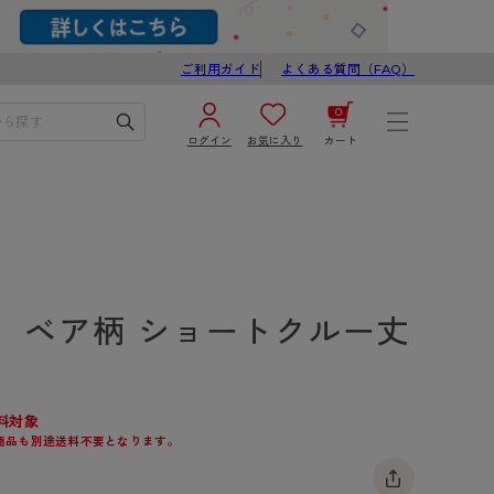
ご利用ガイド
よくある質問（FAQ）
0
ログイン
お気に入り
カート
¥0
合計
ログイン／新規会員登録
カートを見る
】ベア柄 ショートクルー丈
料対象
商品も別途送料不要となります。
ブ
スゴスト
び