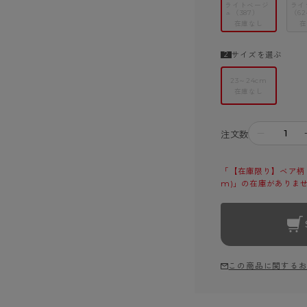
ライトベージ
ライ
ュ（387）
（62
在庫なし
在
サイズを選ぶ
23～24cm
在庫なし
－
注文数
「【在庫限り】ベア柄 
m)」の在庫がありま
この商品に関する