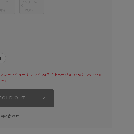
ラック
ピンク（67
4）
0）
庫なし
在庫なし
＋
ショートクルー丈 ソックス(ライトベージュ（387）-23～24c
せん。
SOLD OUT
お問い合わせ