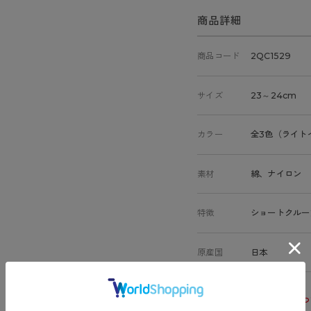
商品詳細
商品コード
2QC1529
サイズ
23～24cm
カラー
全3色（ライト
素材
綿、ナイロン
特徴
ショートクルー
原産国
日本
サイズ表
洗濯表示につ