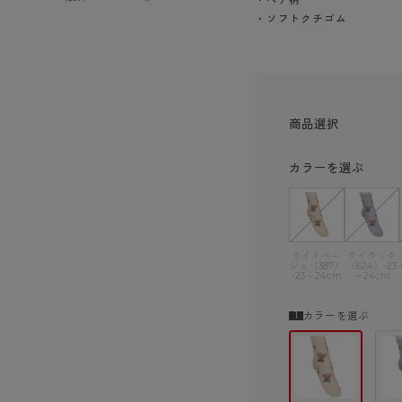
ショーツ
・ソフトクチゴム
商品選択
カラーを選ぶ
ライトベー
ライラック
ジュ（387）
（624）-23
-23～24cm
～24cm
カラーを選ぶ