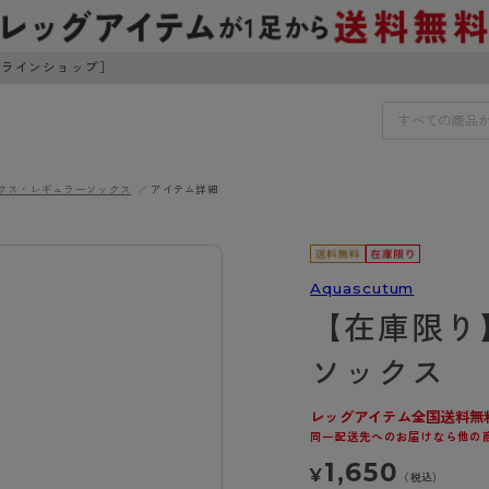
ンラインショップ］
クス・レギュラーソックス
アイテム詳細
IDS
30円でお届けします（沖縄県以外）
IDS
Aquascutum
【在庫限り
ェア
ライフスタイルウェア
ンドから探す
商品選びのお手伝い
ソックス
ボトムス
イヤーブラ
トップス
レッグアイテム全国送料無
I
お悩み別ガードル
ブラ
ルームウェア・パジャマ
同一配送先へのお届けなら他の
アスティーグ
クリアビューティアクティ
ティーグ
ブラジャー特集
プ
アクティブ・スポーツ
1,650
¥
アビューティアクティブ
私に似合う、ストッキング選
（税込）