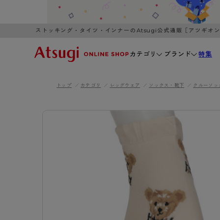
ストッキング・タイツ・インナーのAtsugi公式通販［アツギオ
カテゴリ
ブランド
特集
トップ
カテゴリ
レッグウェア
ソックス・靴下
クルーソッ
WOMEN
MEN
K
3,980円以上のご購入で送料無料
全国一律3
ブランドから探す
WOMEN
MEN
K
カテゴリから探す
レッグウェア
インナーウ
カテゴリから探す
ブラ
ストッキング
ブラジャー
- 無地ストッキング
- ノンワ
レッグウェア
AZG
- 柄ストッキング
- ワイヤー
ストッキング
AZGI
アス
インナーウェア
- ショート丈ストッキング
- ブラトッ
- 無地ストッキング
クリ
ブラジャー
ライフスタイルウェア