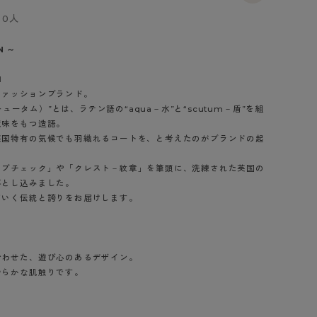
BT
0人
ハイジュニ
N ～
1
ブランド一覧へ
ファッションブランド。
スキュータム）”とは、ラテン語の“aqua－水”と“scutum－盾”を組
意味をもつ造語。
英国特有の気候でも羽織れるコートを、と考えたのがブランドの起
ラブチェック」や「クレスト－紋章」を筆頭に、洗練された英国の
カテゴリ一覧へ
落とし込みました。
ていく伝統と誇りをお届けします。
合わせた、遊び心のあるデザイン。
滑らかな肌触りです。