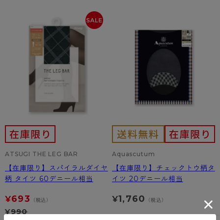
カテゴリから探す
レッグウェア
レッグウエア
レッグウエア
ストッキング
ソックス・靴下
タイツ
ブランドから探す
インナーウェア
インナーウエア
インナーウエア
- 無地ストッキング
クルー・レギュラー丈ソックス
ソックス・靴下
ブラジャー
メンズパンツ
ブラジャー
AZGI
ライフスタイルウェア
ライフスタイルウェア
- 柄ストッキング
スニーカー丈・くるぶし丈ソックス
クルー・レギュラー丈ソックス
商品選びのお手伝い
- ノンワイヤーブラ
ボクサー
ノンワイヤーブラ
ボトムス
ボトムス
アスティーグ
- ショート丈ストッキング
ハイソックス
スニーカー丈・くるぶし丈ソックス
- ワイヤーブラ
トランクス
ワイヤーブラ
トップス
トップス
お悩み別ガードル
クリアビューティアクティブ
ブラジャー特集
ご利用ガイド
- 着圧ストッキング
ハイソックス
- ブラトップ
Tバック・ビキニ
スポーツブラ
ルームウェア・パジャマ
ルームウェア・パジャマ
スゴスト
私に似合う、ストッキング選び
タイツの選び方
- パンティ部レスストッキング
スクールソックス
ショーツ
肌着・インナー
ショーツ
はじめての方へ
アクティブ・スポーツ
フェイクタイツ
ATSUGI THE LEG BAR
タイツ
Aquascutum
- レギュラーショーツ
レギュラーショーツ
よくある質問（FAQ）
- スポーツブラ
hotto comfort
【在庫限り】スパイラルダイヤ
【在庫限り】チェックトウ柄タ
- 無地タイツ
- サニタリーショーツ
サニタリーショーツ
サイズ表
- スポーツトップス
Atsugi COLORS
柄 タイツ 60デニール相当
イツ 20デニール相当
- 柄タイツ
- ガードル・補正ショーツ
ボクサー
お支払い方法について
- スポーツボトムス
BT
693
1,760
¥
¥
（税込）
（税込）
- ひざ下丈タイツ
¥
990
肌着・インナー
配送方法について
雑貨・小物
スクールタイム