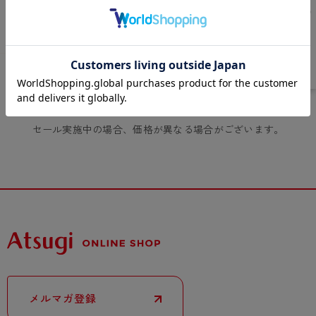
- 着圧タイツ
- 長袖（七分袖以上）
返品・交換について
みんなの、みんなの。
ソックス・靴下
- タンクトップ
お問い合わせについて
CLINICAL
レギンス・スパッツ
- カップ付きインナー
ハイジュニ
あなたにおすすめの商品
OUR RECOMMENDATION
セール実施中の場合、価格が異なる場合がございます。
メルマガ登録