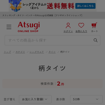
ストッキング・タイツ・インナーのAtsugi公式通販［アツギオンラインショップ］
0
ログイン
お気に入り
カート
3,980円以上のご購入で送料無料
¥0
合計
全国一律330円でお届けします（沖縄県以外）
トップ
カテゴリ
レッグウェア
タイツ
柄タイツ
カートを見る
ログイン／新規会員登録
柄タイツ
2
検索件数
件
WOMEN
MEN
KIDS
並び替え
表示数