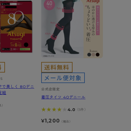
TS
クで美しく 80デニ
公式店限定
足組
着圧タイツ 40デニール
込）
★★★★★
★★★★★
4.0
（5件）
1,200
¥
（税込）