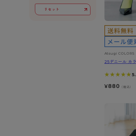
スクールソックス
レギュラー
リセット
サニタリー
ボクサー
Atsugi COLORS
25デニール カ
★★★★★
★★★★★
5
880
¥
（税込）