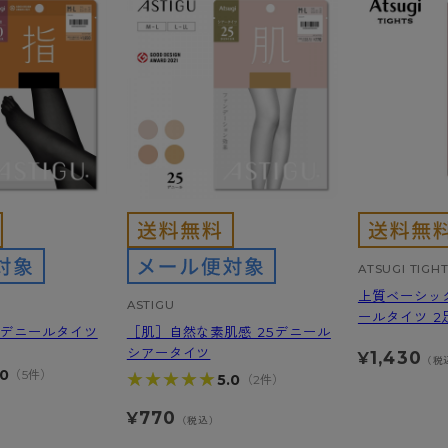
ATSUGI TIGH
上質ベーシッ
ASTIGU
ールタイツ 2
0デニールタイツ
［肌］自然な素肌感 25デニール
シアータイツ
1,430
¥
（税
.0
（5件）
★★★★★
★★★★★
5.0
（2件）
770
¥
）
（税込）