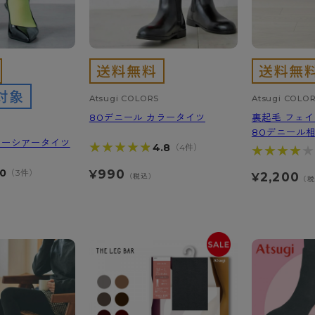
ショーツ
ショーツ
Atsugi COLORS
Atsugi COLO
80デニール カラータイツ
裏起毛 フェ
80デニール
ラーシアータイツ
★★★★★
★★★★★
4.8
（4件）
★★★★★
★★★★★
990
.0
（3件）
¥
2,200
¥
（税込）
（税