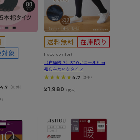
hotto comfort
【在庫限り】320デニール相当
毛布みたいなタイツ
★★★★★
★★★★★
4.7
（3件）
4.7
（18件）
1,980
¥
（税込）
込）