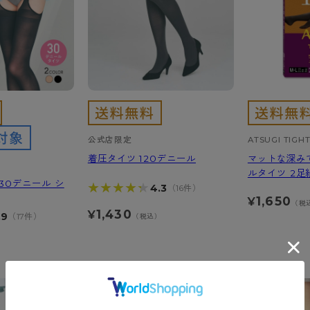
公式店限定
ATSUGI TIGH
着圧タイツ 120デニール
マットな深みで
ルタイツ 2足
30デニール シ
★★★★★
★★★★★
4.3
（16件）
1,650
¥
（税
1,430
¥
.9
（17件）
（税込）