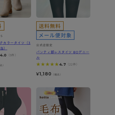
RS
イクカラータイツ（3
公式店限定
相当）
パンティ部レスタイツ 80デニー
4.0
（5件）
ル
★★★★★
★★★★★
4.7
（22件）
込）
1,180
¥
（税込）