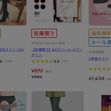
ATSUGI THE LEG BAR
毛タイツ 320
【在庫限り】80デニール カラー
公式店限定
タイツ
5本指タイツ
★★★★★
★★★★★
.0
5.0
（27件）
（2件）
★★★★★
★★★★★
572
¥
）
（税込）
¥
880
1,430
¥
（税