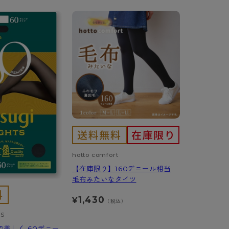
hotto comfort
【在庫限り】160デニール相当
毛布みたいなタイツ
1,430
¥
（税込）
TS
で美しく 60デニー