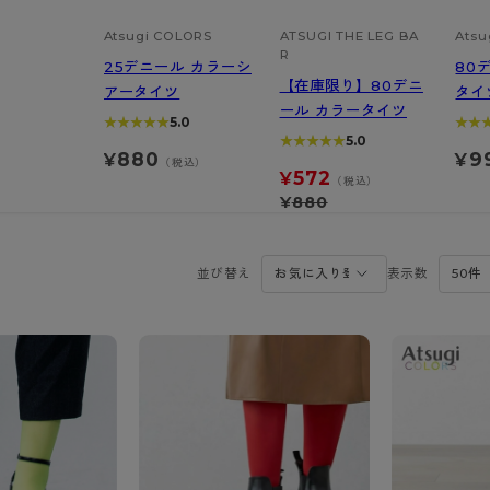
アビューティアクティブ
私に似合う、ストッキング選
- スポーツブラ
hotto comfort
Atsugi COLORS
Atsugi COLORS
ATSUGI THE LEG BA
Atsu
スト
タイツの選び方
R
ラーショーツ
- スポーツトップス
25デニール カラーシ
80
イクタイツ
【在庫限り】80デニ
リーショーツ
- スポーツボトムス
アータイツ
タイ
みんなの、みんなの。
CLINICAL
o comfort
ール カラータイツ
ル・補正ショーツ
雑貨・小物
★★★★★
★★★★★
5.0
★★
★★
ご利用ガイド
gi COLORS
★★★★★
★★★★★
5.0
ナー
880
9
¥
¥
（税込）
572
¥
七分袖以上）
（税込）
はじめての方へ
ールタイム
¥
880
ップ
よくある質問（FAQ）
なの、みんなの。
付きインナー
サイズ表
ICAL
並び替え
表示数
お支払い方法について
ジュニ
エア
エア
ライフスタイルウェア
配送方法について
ブランド一覧へ
ツ
ボトムス
返品・交換について
ーブラ
トップス
お問い合わせについて
ラ
ルームウェア・パジャマ
ビキニ
ラ
ナー