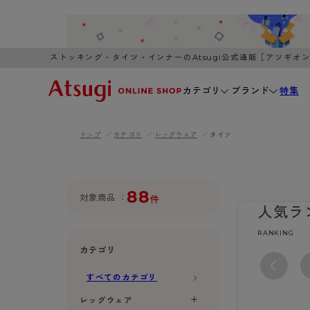
ストッキング・タイツ・インナーのAtsugi公式通販［アツギオ
カテゴリ
ブランド
特集
トップ
カテゴリ
レッグウェア
タイツ
WOMEN
MEN
K
3,980円以上のご購入で送料無料
全国一律3
ブランドから探す
WOMEN
MEN
K
カテゴリから探す
88
対象商品
件
人気ラ
レッグウェア
インナーウ
RANKING
カテゴリから探す
ブラ
ストッキング
ブラジャー
カテゴリ
- 無地ストッキング
- ノンワ
レッグウェア
すべてのカテゴリ
AZG
- 柄ストッキング
- ワイヤー
ストッキング
AZGI
アス
インナーウェア
レッグウェア
- ショート丈ストッキング
- ブラトッ