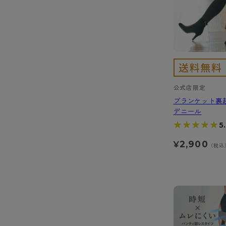
公式店限定
ブランケット裏起
デニール
★★★★★
★★★★★
5
2,900
¥
（税込