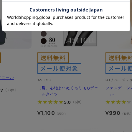
デニール
ASTIGU
BT / ベージュ
［暖］心地よいぬくもり 80デニ
ファンデーシ
.7
（10件）
ールタイツ
ール
★★★★★
★★★★★
★★★★★
★★★★★
5.0
（6件）
）
1,100
990
¥
¥
（税込）
（税込