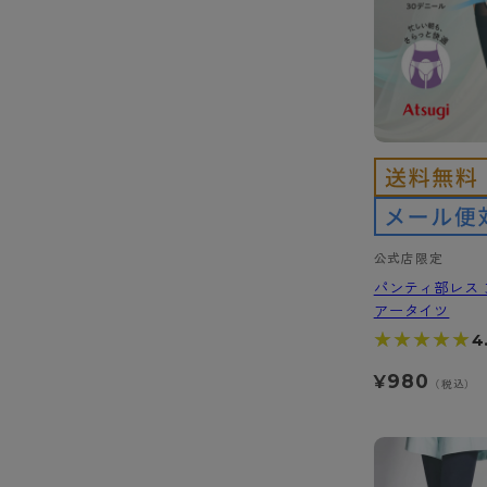
公式店限定
パンティ部レス 
アータイツ
★★★★★
★★★★★
4
980
¥
（税込）