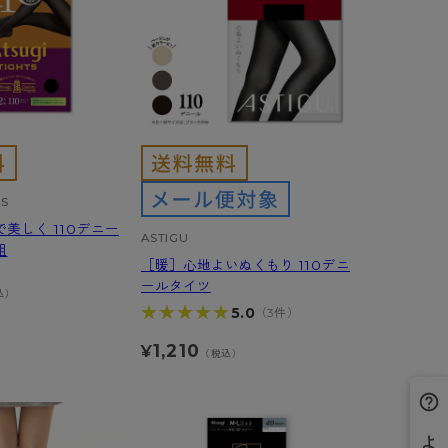
TS
美しく 110デニー
ASTIGU
組
［暖］心地よいぬくもり 110デニ
ールタイツ
込）
★★★★★
★★★★★
5.0
（3件）
1,210
¥
（税込）