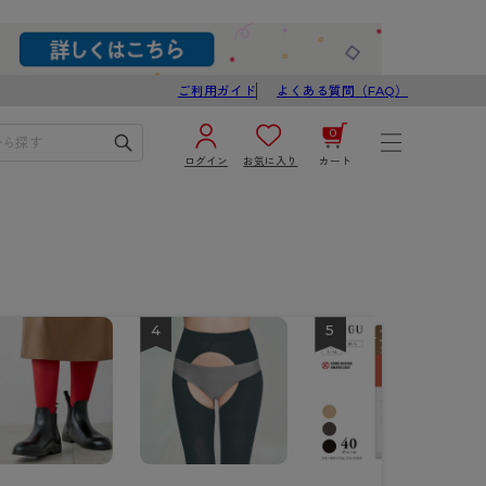
ご利用ガイド
よくある質問（FAQ）
0
ログイン
お気に入り
カート
¥0
合計
ログイン／新規会員登録
カートを見る
4
5
ブ
スゴスト