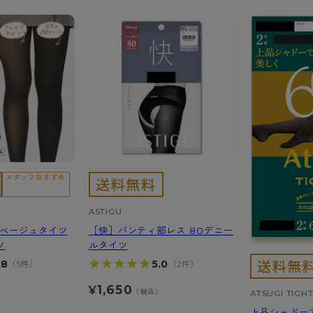
スタッフおすすめ
ASTIGU
裏ベージュタイツ
［快］パンティ部レス 80デニー
ツ
ルタイツ
★★★★★
★★★★★
.8
5.0
（5件）
（2件）
1,650
¥
）
（税込）
ATSUGI TIGH
上品シャドー