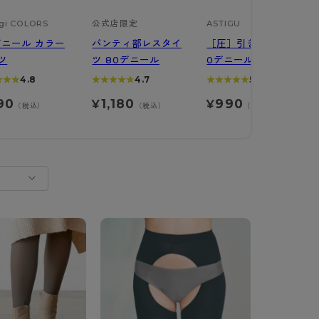
び
BT
gi COLORS
公式店限定
ASTIGU
デニール カラー
パンティ部レスタイ
［圧］引き締める 4
ツ
ツ 80デニール
0デニールタイツ
ハイジュニ
★★★
★★★
4.8
★★★★★
★★★★★
4.7
★★★★★
★★★★★
5.0
90
1,180
990
¥
¥
ブランド一覧へ
（税込）
（税込）
（税込）
カテゴリ一覧へ