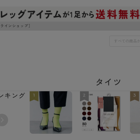
ンラインショップ］
IDS
30円でお届けします（沖縄県以外）
タイツ
IDS
ンキング
1
2
3
ェア
ライフスタイルウェア
ンドから探す
商品選びのお手伝い
ボトムス
イヤーブラ
トップス
I
お悩み別ガードル
ブラ
ルームウェア・パジャマ
アスティーグ
クリアビューティアクティ
ティーグ
ブラジャー特集
プ
アクティブ・スポーツ