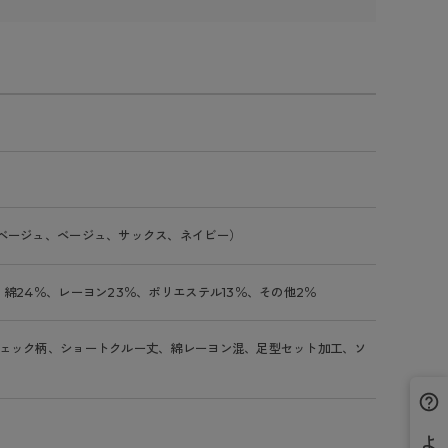
ベージュ、ベージュ、サックス、ネイビー）
、綿24％、レーヨン23％、ポリエステル13％、その他2％
ェック柄、ショートクルー丈、綿レーヨン混、足型セット加工、ソ