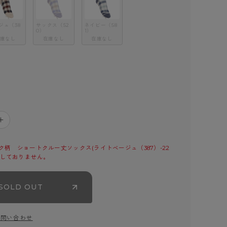
ジュ（38
サックス（52
ネイビー（58
0）
1）
庫なし
在庫なし
在庫なし
＋
柄　ショートクルー丈ソックス(ライトベージュ（387）-22
売しておりません。
SOLD OUT
お問い合わせ