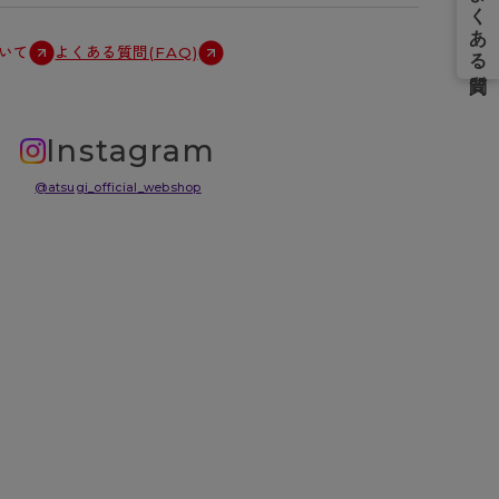
いて
よくある質問(FAQ)
Instagram
@atsugi_official_webshop