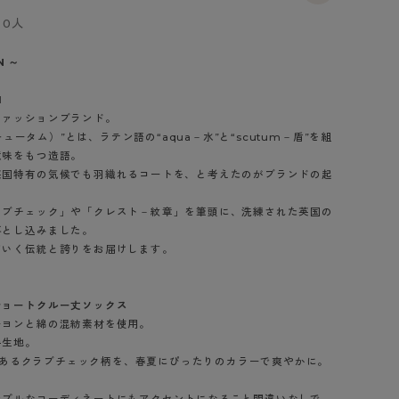
BT
0人
ハイジュニ
N ～
1
ブランド一覧へ
ファッションブランド。
スキュータム）”とは、ラテン語の“aqua－水”と“scutum－盾”を組
意味をもつ造語。
英国特有の気候でも羽織れるコートを、と考えたのがブランドの起
ラブチェック」や「クレスト－紋章」を筆頭に、洗練された英国の
カテゴリ一覧へ
落とし込みました。
ていく伝統と誇りをお届けします。
ショートクルー丈ソックス
ーヨンと綿の混紡素材を使用。
手生地。
コンであるクラブチェック柄を、春夏にぴったりのカラーで爽やかに。
ンプルなコーディネートにもアクセントになること間違いなしで