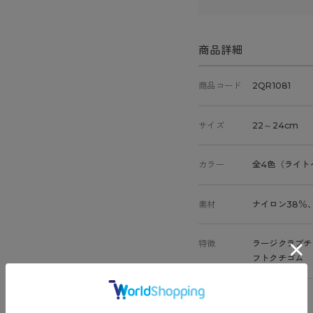
商品詳細
商品コード
2QR1081
サイズ
22～24cm
カラー
全4色（ライト
素材
ナイロン38％
特徴
ラージクラブチ
フトクチゴム
原産国
日本