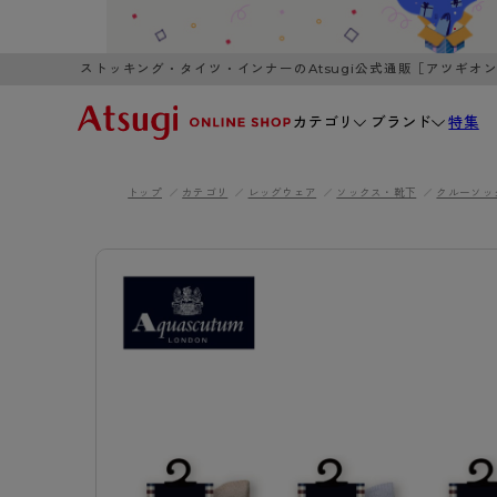
ストッキング・タイツ・インナーのAtsugi公式通販［アツギオ
カテゴリ
ブランド
特集
トップ
カテゴリ
レッグウェア
ソックス・靴下
クルーソッ
WOMEN
MEN
K
3,980円以上のご購入で送料無料
全国一律3
ブランドから探す
WOMEN
MEN
K
カテゴリから探す
レッグウェア
インナーウ
カテゴリから探す
ブラ
ストッキング
ブラジャー
- 無地ストッキング
- ノンワ
レッグウェア
AZG
- 柄ストッキング
- ワイヤー
ストッキング
AZGI
アス
インナーウェア
- ショート丈ストッキング
- ブラトッ
- 無地ストッキング
クリ
ブラジャー
ライフスタイルウェア