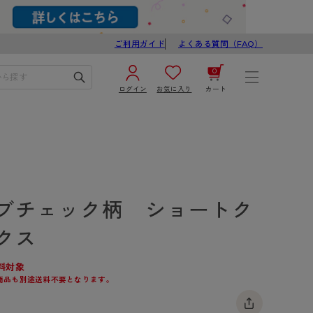
ご利用ガイド
よくある質問（FAQ）
0
ログイン
お気に入り
カート
¥0
合計
ログイン／新規会員登録
カートを見る
ブチェック柄 ショートク
クス
料対象
商品も別途送料不要となります。
ブ
スゴスト
び