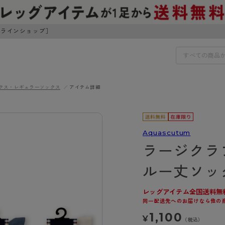
ンラインショップ］
クス・レギュラーソックス
アイテム詳細
IDS
30円でお届けします（沖縄県以外）
IDS
Aquascutum
ラージクラ
ェア
ライフスタイルウェア
ンドから探す
商品選びのお手伝い
ルー丈ソッ
ボトムス
イヤーブラ
トップス
レッグアイテム全国送料無
I
お悩み別ガードル
ブラ
ルームウェア・パジャマ
同一配送先へのお届けなら他の
アスティーグ
クリアビューティアクティ
ティーグ
ブラジャー特集
プ
アクティブ・スポーツ
1,100
¥
アビューティアクティブ
私に似合う、ストッキング選
（税込）