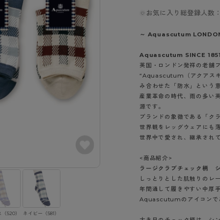
- スポーツブラ
hotto comfort
Atsugi COLORS
スト
タイツの選び方
お気に入り総登録人数：
ラーショーツ
- スポーツトップス
イクタイツ
リーショーツ
- スポーツボトムス
みんなの、みんなの。
CLINICAL
～ Aquascutum LONDO
o comfort
ル・補正ショーツ
雑貨・小物
ご利用ガイド
gi COLORS
Aquascutum SINCE 185
ナー
英国・ロンドン発祥の老舗
七分袖以上）
はじめての方へ
“Aquascutum（アクア
ールタイム
ップ
み合わせた「防水」という
よくある質問（FAQ）
なの、みんなの。
産業革命の時代、雨の多い
付きインナー
サイズ表
ICAL
源です。
ブランドの象徴である「ク
お支払い方法について
ジュニ
世界観をレッグウェアにも
エア
エア
ライフスタイルウェア
配送方法について
ブランド一覧へ
世界中で愛され、継承され
ツ
ボトムス
返品・交換について
ーブラ
トップス
<商品紹介>
お問い合わせについて
ラージクラブチェック柄 
ラ
ルームウェア・パジャマ
しっとりとした肌触りのレ
ビキニ
ラ
年間通して履きやすい中厚
ナー
Aquascutumのアイ
ショーツ
（520）
ネイビー（581）
大き目のチェック柄は、シ