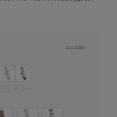
すべてを見る
サックス（5
ネイビー（5
20）-22～2
81）-22～24
4cm
cm