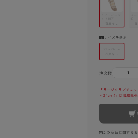
ライトベージ
ベー
ュ（387）
8）
在庫なし
在
サイズを選ぶ
22～24cm
在庫なし
－
注文数
「ラージクラブチェック
～24cm)」は現在販
この商品に関する