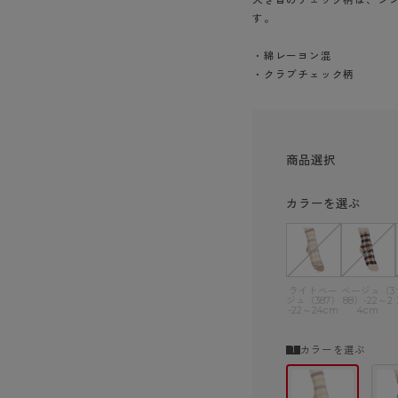
ショーツ
す。
・綿レーヨン混
・クラブチェック柄
商品選択
カラーを選ぶ
ライトベー
ベージュ（3
ジュ（387）
88）-22～2
-22～24cm
4cm
カラーを選ぶ