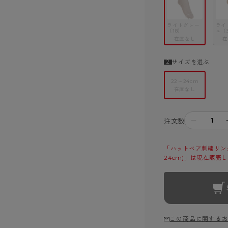
ライトグレー
ライ
（18）
ュ（
在庫なし
在
サイズを選ぶ
22～24cm
在庫なし
－
注文数
「ハットベア刺繍リンク
24cm)」は現在販売
この商品に関する