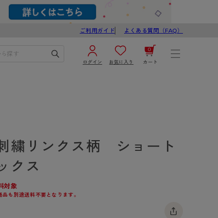
ご利用ガイド
よくある質問（FAQ）
0
ログイン
お気に入り
カート
¥0
合計
ログイン／新規会員登録
カートを見る
刺繍リンクス柄 ショート
ックス
料対象
商品も別途送料不要となります。
ブ
スゴスト
び