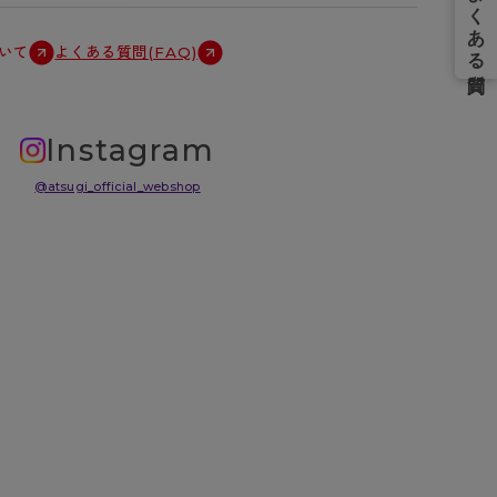
いて
よくある質問(FAQ)
Instagram
@atsugi_official_webshop