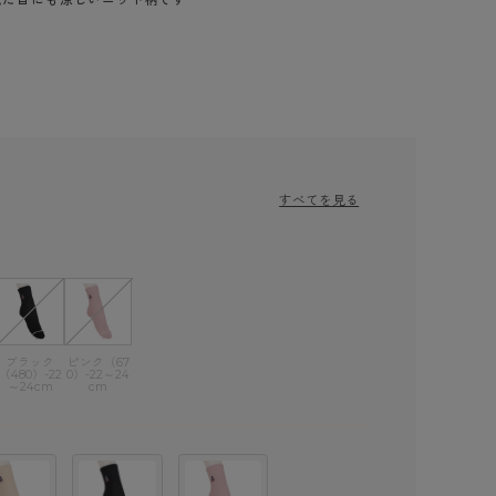
すべてを見る
ブラック
ピンク（67
（480）-22
0）-22～24
～24cm
cm