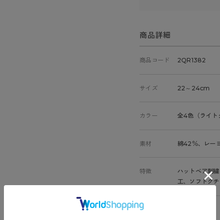
商品詳細
商品コード
2QR1382
サイズ
22～24cm
カラー
全4色（ライト
素材
綿42％、レー
特徴
ハットベア刺繍
工、ソフトクチ
原産国
日本