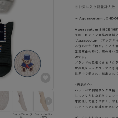
- スポーツブラ
hotto comfort
Atsugi COLORS
スト
タイツの選び方
お気に入り総登録人数：
ラーショーツ
- スポーツトップス
イクタイツ
リーショーツ
- スポーツボトムス
みんなの、みんなの。
CLINICAL
～ Aquascutum LONDO
o comfort
ル・補正ショーツ
雑貨・小物
ご利用ガイド
gi COLORS
Aquascutum SINCE 185
ナー
英国・ロンドン発祥の老舗
七分袖以上）
はじめての方へ
“Aquascutum（アクア
ールタイム
ップ
み合わせた「防水」という
よくある質問（FAQ）
なの、みんなの。
産業革命の時代、雨の多い
付きインナー
サイズ表
ICAL
源です。
ブランドの象徴である「ク
お支払い方法について
ジュニ
世界観をレッグウェアにも
エア
エア
ライフスタイルウェア
配送方法について
ブランド一覧へ
世界中で愛され、継承され
ツ
ボトムス
返品・交換について
ーブラ
トップス
<商品紹介>
お問い合わせについて
ハットベア刺繍リンクス柄
ラ
ルームウェア・パジャマ
しっとりとした肌触りのレ
ビキニ
ラ
年間通して履きやすく、や
ナー
ハットベアの刺繍がかわい
ショーツ
ライトグレー（1
ライトベージュ
ブラック（480）
ピンク（670）
8）
（387）
ざっくりとしたメッシュが