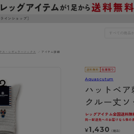
ンラインショップ］
クス・レギュラーソックス
アイテム詳細
IDS
30円でお届けします（沖縄県以外）
IDS
Aquascutum
ハットベア
ェア
ライフスタイルウェア
ンドから探す
商品選びのお手伝い
クルー丈ソ
ボトムス
イヤーブラ
トップス
レッグアイテム全国送料無
I
お悩み別ガードル
ブラ
ルームウェア・パジャマ
同一配送先へのお届けなら他の
アスティーグ
クリアビューティアクティ
ティーグ
ブラジャー特集
プ
アクティブ・スポーツ
1,430
¥
アビューティアクティブ
私に似合う、ストッキング選
（税込）