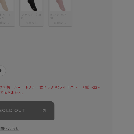
トベージ
ブラック（48
ピンク（67
387）
0）
0）
庫なし
在庫なし
在庫なし
＋
ス柄　ショートクルー丈ソックス(ライトグレー（18）-22～
しておりません。
SOLD OUT
お問い合わせ