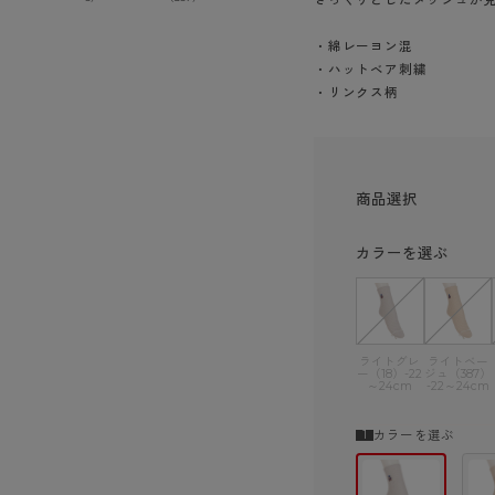
ショーツ
・綿レーヨン混
・ハットベア刺繍
・リンクス柄
商品選択
カラーを選ぶ
ライトグレ
ライトベー
ー（18）-22
ジュ（387）
～24cm
-22～24cm
カラーを選ぶ