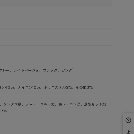
グレー、ライトベージュ、ブラック、ピンク）
ヨン40％、ナイロン10％、ポリエステル5％、その他3％
、リンクス柄、ショートクルー丈、綿レーヨン混、足型セット加
ゴム