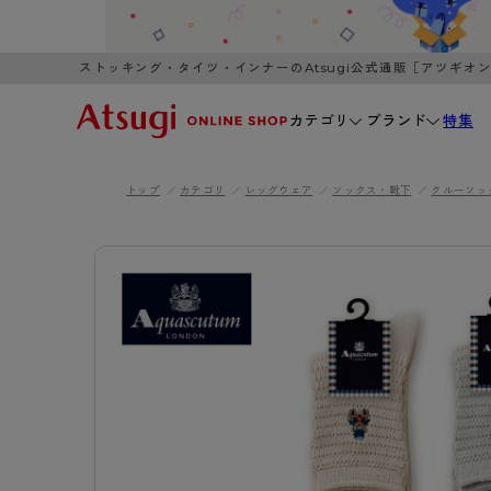
ストッキング・タイツ・インナーのAtsugi公式通販［アツギオ
カテゴリ
ブランド
特集
トップ
カテゴリ
レッグウェア
ソックス・靴下
クルーソッ
WOMEN
MEN
K
3,980円以上のご購入で送料無料
全国一律3
ブランドから探す
WOMEN
MEN
K
カテゴリから探す
レッグウェア
インナーウ
カテゴリから探す
ブラ
ストッキング
ブラジャー
- 無地ストッキング
- ノンワ
レッグウェア
AZG
- 柄ストッキング
- ワイヤー
ストッキング
AZGI
アス
インナーウェア
- ショート丈ストッキング
- ブラトッ
- 無地ストッキング
クリ
ブラジャー
ライフスタイルウェア