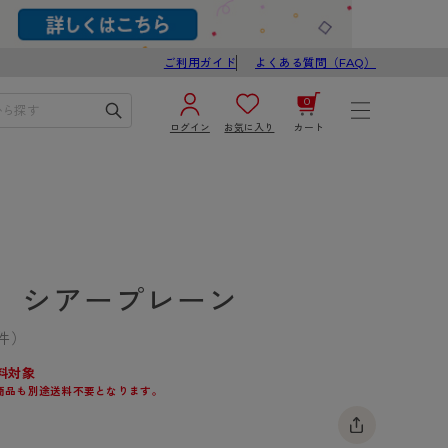
ご利用ガイド
よくある質問（FAQ）
0
ログイン
お気に入り
カート
¥0
合計
ログイン／新規会員登録
カートを見る
】シアープレーン
件）
料対象
商品も別途送料不要となります。
ブ
スゴスト
び