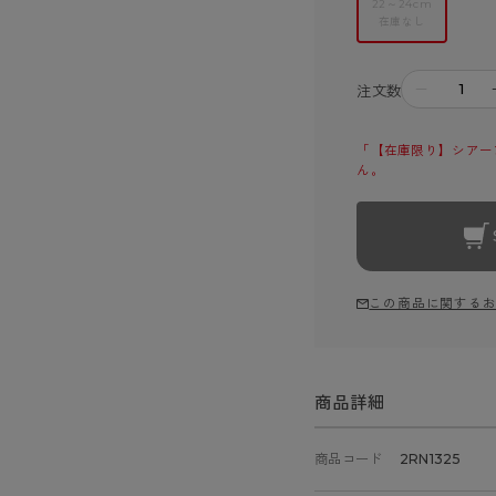
22～24cm
在庫なし
－
注文数
「【在庫限り】シアープ
ん。
この商品に関する
商品詳細
商品コード
2RN1325