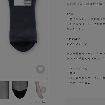
- スポーツブラ
hotto comfort
Atsugi COLORS
お気に入り総登録人数：
スト
タイツの選び方
ラーショーツ
- スポーツトップス
イクタイツ
リーショーツ
- スポーツボトムス
23区
みんなの、みんなの。
CLINICAL
o comfort
上品に私らしく。今の時代
ル・補正ショーツ
雑貨・小物
ご利用ガイド
シンプル＆ベーシックを基
gi COLORS
ナー
なデザイン。
七分袖以上）
はじめての方へ
ールタイム
<商品紹介>
ップ
よくある質問（FAQ）
シアープレーン
なの、みんなの。
付きインナー
サイズ表
ICAL
シアー素材でコーディネー
お支払い方法について
ジュニ
シンプルでどんなコーディ
エア
エア
ライフスタイルウェア
配送方法について
ブランド一覧へ
ツ
ボトムス
・ロークルー丈
返品・交換について
・無地
ーブラ
トップス
お問い合わせについて
・よく伸びるシアーソック
ラ
ルームウェア・パジャマ
・ソフトクチゴム
ビキニ
ラ
ナー
ショーツ
ベージュ（388）
オフホワイト（4
ブラック（480）
54）