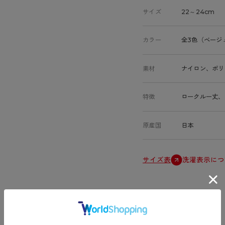
サイズ
22～24cm
カラー
全3色（ベージ
素材
ナイロン、ポリ
特徴
ロークルー丈、
原産国
日本
サイズ表
洗濯表示につ