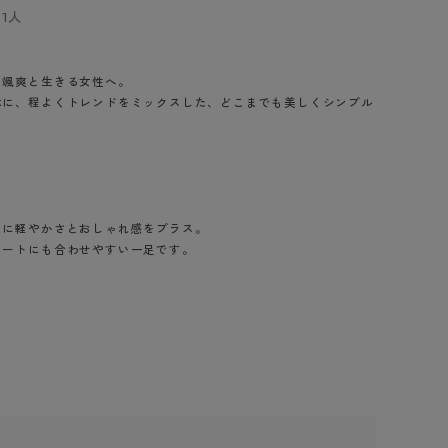
BT
1人
ハイジュニ
を颯爽と生きる女性へ。
本に、程よくトレンドをミックスした、どこまでも美しくシンプル
ブランド一覧へ
トに軽やかさとおしゃれ感をプラス。
カテゴリ一覧へ
ネートにも合わせやすい一足です。
ス