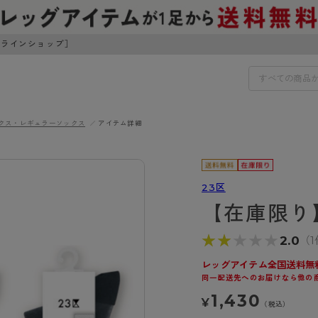
ンラインショップ］
クス・レギュラーソックス
アイテム詳細
IDS
30円でお届けします（沖縄県以外）
IDS
23区
【在庫限り
ェア
ライフスタイルウェア
ンドから探す
商品選びのお手伝い
★★★★★
★★★★★
2.0
（1
ボトムス
イヤーブラ
トップス
レッグアイテム全国送料無
I
お悩み別ガードル
同一配送先へのお届けなら他の
ブラ
ルームウェア・パジャマ
アスティーグ
クリアビューティアクティ
ティーグ
ブラジャー特集
1,430
プ
アクティブ・スポーツ
¥
（税込）
アビューティアクティブ
私に似合う、ストッキング選