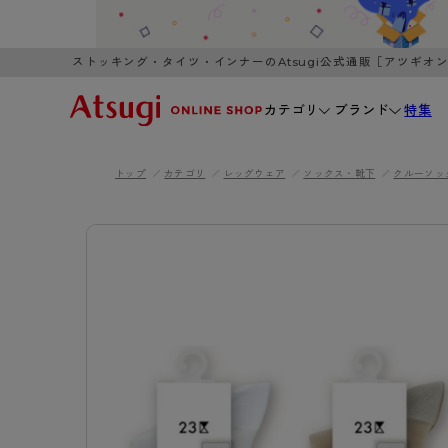
ストッキング・タイツ・インナーのAtsugi公式通販［アツギオ
カテゴリ
ブランド
特集
トップ
カテゴリ
レッグウェア
ソックス・靴下
クルーソッ
WOMEN
MEN
K
3,980円以上のご購入で送料無料
全国一律3
ブランドから探す
WOMEN
MEN
K
カテゴリから探す
レッグウェア
インナーウ
カテゴリから探す
ブラ
ストッキング
ブラジャー
- 無地ストッキング
- ノンワ
レッグウェア
AZG
- 柄ストッキング
- ワイヤー
ストッキング
AZGI
アス
インナーウェア
- ショート丈ストッキング
- ブラトッ
- 無地ストッキング
クリ
ブラジャー
ライフスタイルウェア