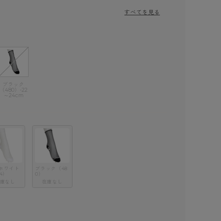
すべてを見る
ブラック
（480）-22
～24cm
ホワイト
ブラック（48
4）
0）
庫なし
在庫なし