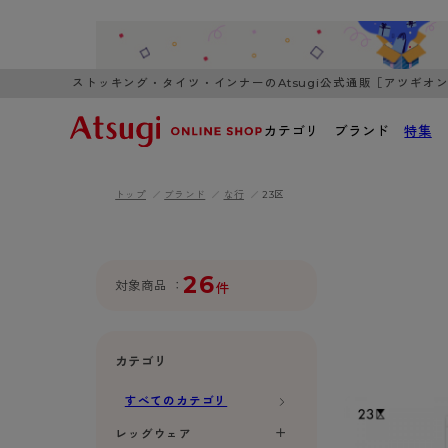
ストッキング・タイツ・インナーのAtsugi公式通販［アツギオ
カテゴリ
ブランド
特集
トップ
ブランド
な行
23区
WOMEN
MEN
K
3,980円以上のご購入で送料無料
全国一律3
ブランドから探す
WOMEN
MEN
K
カテゴリから探す
26
対象商品
件
レッグウェア
インナーウ
カテゴリから探す
ブラ
ストッキング
ブラジャー
カテゴリ
- 無地ストッキング
- ノンワ
レッグウェア
すべてのカテゴリ
AZG
- 柄ストッキング
- ワイヤー
ストッキング
AZGI
アス
インナーウェア
レッグウェア
- ショート丈ストッキング
- ブラトッ