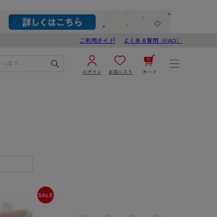
ご利用ガイド
よくある質問（FAQ）
0
ログイン
お気に入り
カート
¥0
合計
ログイン／新規会員登録
カートを見る
ブ
スゴスト