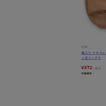
23区
綿入り クチゴム
し丈ソックス
572
¥
（税込）
¥
880