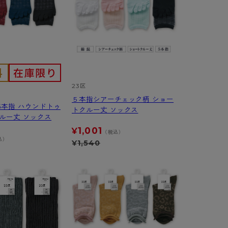
23区
５本指シアーチェック柄 ショー
5本指 ハウンドトゥ
トクルー丈 ソックス
ルー丈 ソックス
1,001
¥
（税込）
込）
¥
1,540