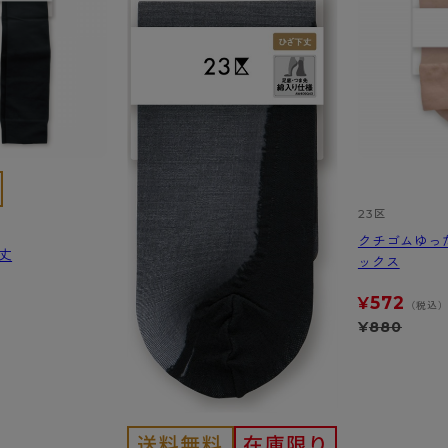
アビューティアクティブ
私に似合う、ストッキング選
- スポーツブラ
hotto comfort
Atsugi COLORS
スト
タイツの選び方
ラーショーツ
- スポーツトップス
イクタイツ
リーショーツ
- スポーツボトムス
みんなの、みんなの。
CLINICAL
o comfort
ル・補正ショーツ
雑貨・小物
ご利用ガイド
gi COLORS
ナー
七分袖以上）
はじめての方へ
ールタイム
ップ
よくある質問（FAQ）
なの、みんなの。
23区
付きインナー
サイズ表
ICAL
クチゴムゆっ
丈
お支払い方法について
ックス
ジュニ
エア
エア
ライフスタイルウェア
配送方法について
572
ブランド一覧へ
¥
（税込
ツ
ボトムス
返品・交換について
¥
880
ーブラ
トップス
お問い合わせについて
ラ
ルームウェア・パジャマ
ビキニ
ラ
ナー