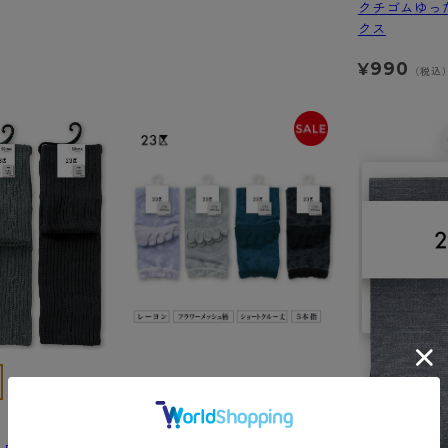
クチゴムゆっ
クス
990
¥
（税込
23区
５本指フラワーメッシュ柄 ショ
ートクルー丈 ソックス