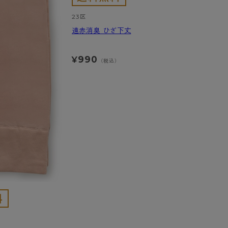
23区
遠赤消臭 ひざ下丈
990
¥
（税込）