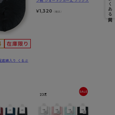
ン柄 ショートクルー丈 ソックス
1,320
¥
（税込）
足底綿入り くるぶ
）