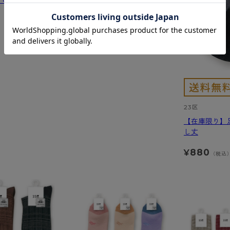
 ロングレッグウ
1,001
¥
（税込）
¥
1,540
）
23区
【在庫限り】
し丈
880
¥
（税込