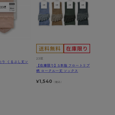
び
BT
ハイジュニ
ブランド一覧へ
23区
たり くるぶし丈ソ
【在庫限り】5本指 フロートリブ
カテゴリ一覧へ
柄 ロークルー丈 ソックス
）
1,540
¥
（税込）