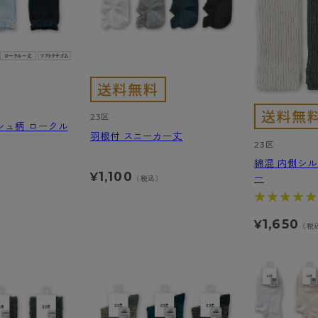
23区
シュ柄 ロークル
羽根付 スニーカー丈
23区
綿混 内側シル
1,100
¥
ー
（税込）
★★★★★
★★★★★
1,650
¥
（税