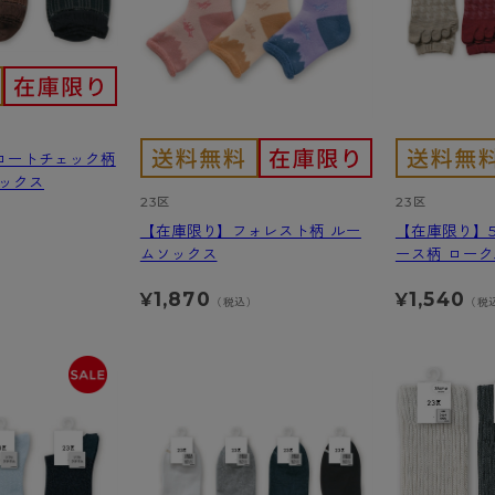
ロートチェック柄
ソックス
23区
23区
【在庫限り】フォレスト柄 ルー
【在庫限り】
）
ムソックス
ース柄 ローク
1,870
1,540
¥
¥
（税込）
（税