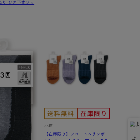
たり ひざ下丈ソッ
）
23区
【在庫限り】フロートヘリンボー