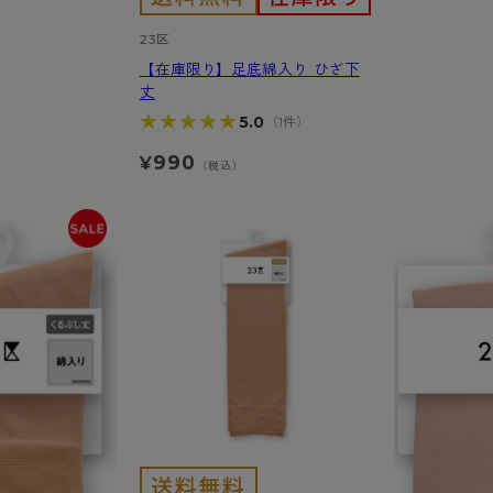
ショーツ
ショーツ
23区
【在庫限り】足底綿入り ひざ下
丈
★★★★★
★★★★★
5.0
（1件）
990
¥
（税込）