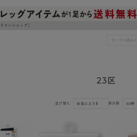
ンラインショップ］
IDS
30円でお届けします（沖縄県以外）
23区
IDS
ェア
ライフスタイルウェア
並び替え
表示数
ンドから探す
商品選びのお手伝い
ボトムス
イヤーブラ
トップス
I
お悩み別ガードル
ブラ
ルームウェア・パジャマ
アスティーグ
クリアビューティアクティ
ティーグ
ブラジャー特集
プ
アクティブ・スポーツ