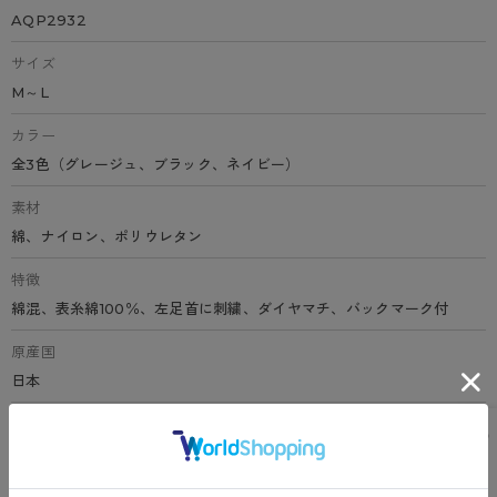
AQP2932
サイズ
M～L
カラー
全3色（グレージュ、ブラック、ネイビー）
素材
綿、ナイロン、ポリウレタン
特徴
綿混、表糸綿100％、左足首に刺繍、ダイヤマチ、バックマーク付
原産国
日本
サイズ表
洗濯表示について
よくある質問(FAQ)