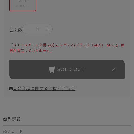
M～L
在庫なし
－
＋
注文数
「スモールチェック柄 10分丈 レギンス(ブラック（480）-M～L)」は
現在販売しておりません。
SOLD OUT
この商品に関するお問い合わせ
商品詳細
商品コード