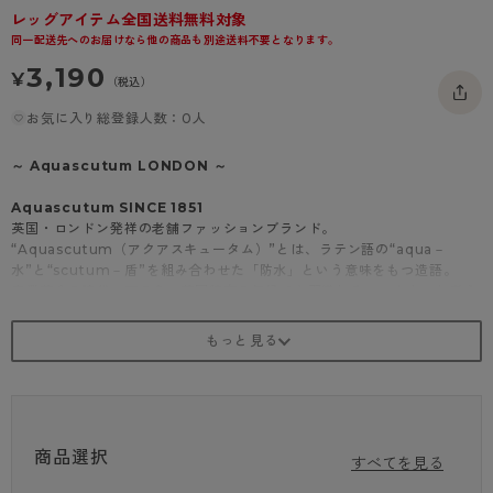
レッグアイテム全国送料無料対象
- 着圧タイツ
- 長袖（七分袖以上）
返品・交換について
みんなの、みんなの。
同一配送先へのお届けなら他の商品も別途送料不要となります。
ソックス・靴下
- タンクトップ
お問い合わせについて
CLINICAL
3,190
¥
（税込）
レギンス・スパッツ
- カップ付きインナー
ハイジュニ
お気に入り総登録人数：0人
～ Aquascutum LONDON ～
Aquascutum SINCE 1851
英国・ロンドン発祥の老舗ファッションブランド。
“Aquascutum（アクアスキュータム）”とは、ラテン語の“aqua－
水”と“scutum－盾”を組み合わせた「防水」という意味をもつ造語。
産業革命の時代、雨の多い英国特有の気候でも羽織れるコートを、と考え
たのがブランドの起源です。
ブランドの象徴である「クラブチェック」や「クレスト－紋章」を筆頭
に、洗練された英国の世界観をレッグウェアにも落とし込みました。
世界中で愛され、継承されていく伝統と誇りをお届けします。
<商品紹介>
スモールチェック柄 10分丈 レギンス
商品選択
足首のチェック柄とブランドロゴがアクセントになった10分丈レギンス。
すべてを見る
クラシカルな印象のチェック柄は、ローファーやバレエシューズなど、き