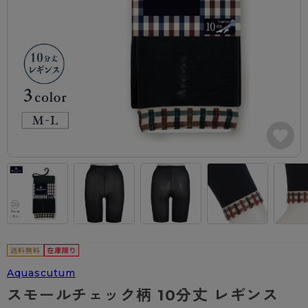
カテゴリから探す
レッグウェア
レッグウエア
レッグウエア
ストッキング
ソックス・靴下
タイツ
ブランドから探す
インナーウェア
インナーウエア
インナーウエア
- 無地ストッキング
クルー・レギュラー丈ソックス
ソックス・靴下
ブラジャー
メンズパンツ
ブラジャー
AZGI
ライフスタイルウェア
ライフスタイルウェア
- 柄ストッキング
スニーカー丈・くるぶし丈ソックス
クルー・レギュラー丈ソックス
商品選びのお手伝い
- ノンワイヤーブラ
ボクサー
ノンワイヤーブラ
ボトムス
ボトムス
アスティーグ
- ショート丈ストッキング
ハイソックス
スニーカー丈・くるぶし丈ソックス
- ワイヤーブラ
トランクス
ワイヤーブラ
トップス
トップス
お悩み別ガードル
クリアビューティアクティブ
ブラジャー特集
ご利用ガイド
- 着圧ストッキング
ハイソックス
- ブラトップ
Tバック・ビキニ
スポーツブラ
ルームウェア・パジャマ
ルームウェア・パジャマ
スゴスト
私に似合う、ストッキング選び
タイツの選び方
- パンティ部レスストッキング
スクールソックス
ショーツ
肌着・インナー
ショーツ
はじめての方へ
アクティブ・スポーツ
フェイクタイツ
タイツ
- レギュラーショーツ
レギュラーショーツ
よくある質問（FAQ）
- スポーツブラ
hotto comfort
- 無地タイツ
- サニタリーショーツ
サニタリーショーツ
サイズ表
- スポーツトップス
Atsugi COLORS
- 柄タイツ
- ガードル・補正ショーツ
ボクサー
お支払い方法について
- スポーツボトムス
Aquascutum
BT
スモールチェック柄 10分丈 レギンス
- ひざ下丈タイツ
肌着・インナー
配送方法について
雑貨・小物
スクールタイム