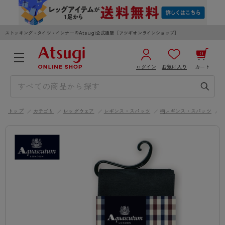
ストッキング・タイツ・インナーのAtsugi公式通販［アツギオンラインショップ］
0
ログイン
お気に入り
カート
3,980円以上のご購入で送料無料
¥0
合計
全国一律330円でお届けします（沖縄県以外）
トップ
カテゴリ
レッグウェア
レギンス・スパッツ
柄レギンス・スパッツ
カートを見る
ログイン／新規会員登録
WOMEN
MEN
KIDS