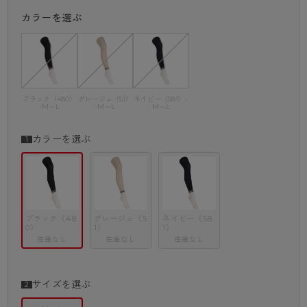
ちんと感のある靴と合わせると統一感のあるコーデに仕上がります。
カラーを選ぶ
おうちコーデの楽ちんスタイルも、お出かけ仕様のレイヤードスタイル
も、おしゃれの幅を広げるレギンスを取り入れて脱マンネリを。
・着用時に前後がわかりやすいバックマーク付き
・ずれにくく動きにしっかりフィットするダイヤマチ付き
ブラック（480）
グレージュ（51）
ネイビー（581）-
-M～L
-M～L
M～L
カラーを選ぶ
ブラック（48
グレージュ（5
ネイビー（58
0）
1）
1）
在庫なし
在庫なし
在庫なし
サイズを選ぶ