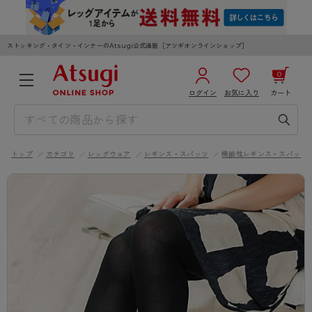
ストッキング・タイツ・インナーのAtsugi公式通販［アツギオンラインショップ］
0
ログイン
お気に入り
カート
3,980円以上のご購入で送料無料
¥0
合計
全国一律330円でお届けします（沖縄県以外）
トップ
カテゴリ
レッグウェア
レギンス・スパッツ
機能性レギンス・スパッツ
カートを見る
ログイン／新規会員登録
WOMEN
MEN
KIDS