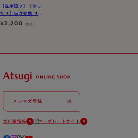
【在庫限り】［ゆっ
たり］吸湿発熱 リブ
レギンス 400デニー
2,200
¥
（税込）
ル相当
メルマガ登録
実店舗情報
コーポレートサイト