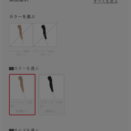
すべてを見る
リブ編みの縦ラインのおかげで、厚手タイツでも視覚的に脚元をすっきり
見せることができます。
カラーを選ぶ
レギンスはロングスカートや長めのワンピースと合わせれば、防寒だけで
なく今っぽい足元のレイヤードコーデも楽めます。
さらに、レギンス×靴下の組み合わせもおしゃれで、大人のカジュアルコ
ーデに仕上がります。
ベージュ（388）-
ブラック（480）
JM～L
-JM～L
カラーを選ぶ
ベージュ（38
ブラック（48
8）
0）
在庫なし
在庫なし
サイズを選ぶ