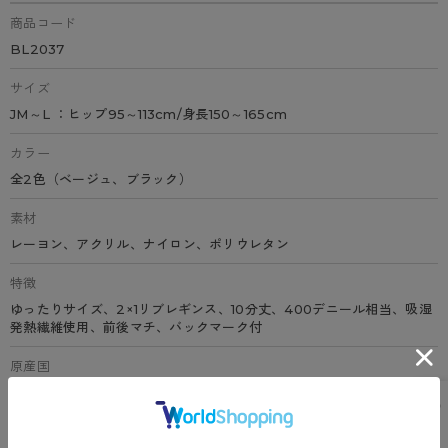
商品コード
BL2037
サイズ
JM～L ：ヒップ95～113cm/身長150～165cm
カラー
全2色（ベージュ、ブラック）
素材
レーヨン、アクリル、ナイロン、ポリウレタン
特徴
ゆったりサイズ、2×1リブレギンス、10分丈、400デニール相当、吸湿
発熱繊維使用、前後マチ、バックマーク付
原産国
中国