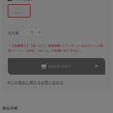
JM～L
在庫なし
－
＋
注文数
「【在庫限り】［ゆったり］吸湿発熱 リブレギンス 400デニール相
当(ベージュ（388）-JM～L)」の在庫がありません。
SOLD OUT
この商品に関するお問い合わせ
商品詳細