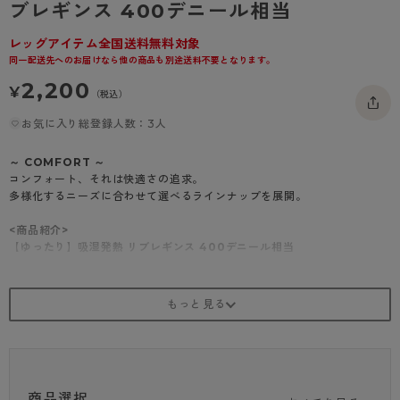
ブレギンス 400デニール相当
- 着圧タイツ
- 長袖（七分袖以上）
返品・交換について
みんなの、みんなの。
レッグアイテム全国送料無料対象
ソックス・靴下
- タンクトップ
お問い合わせについて
CLINICAL
同一配送先へのお届けなら他の商品も別途送料不要となります。
レギンス・スパッツ
2,200
- カップ付きインナー
ハイジュニ
¥
（税込）
お気に入り総登録人数：3人
～ COMFORT ～
コンフォート、それは快適さの追求。
多様化するニーズに合わせて選べるラインナップを展開。
<商品紹介>
【ゆったり】吸湿発熱 リブレギンス 400デニール相当
表も裏もふんわりやさしい肌ざわり
吸湿発熱繊維を使用したやさしい肌触りの厚手レギンス。
体から出る汗や水分を生地が吸湿して発熱するから暖かく、ふんわりとし
たはき心地が特徴です。
股上深め＆マチ付きで体にフィットするから歩行時もずり落ちにくく、冷
えやすい腰回りまでしっかり防寒対策ができます。
通常サイズよりもヒップまわりにゆとりをもたせたサイズ設計で、前後マ
商品選択
チのおかげでおなかからヒップまでしっかり包みこみます。