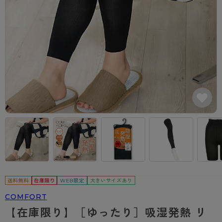
カテゴリから探す
レッグウェア
レッグウエア
レッグウエア
ストッキング
ソックス・靴下
タイツ
ブランドから探す
インナーウェア
インナーウエア
インナーウエア
- 無地ストッキング
クルー・レギュラー丈ソックス
ソックス・靴下
ブラジャー
メンズパンツ
ブラジャー
AZGI
ライフスタイルウェア
ライフスタイルウェア
- 柄ストッキング
スニーカー丈・くるぶし丈ソックス
クルー・レギュラー丈ソックス
商品選びのお手伝い
- ノンワイヤーブラ
ボクサー
ノンワイヤーブラ
ボトムス
ボトムス
アスティーグ
- ショート丈ストッキング
ハイソックス
スニーカー丈・くるぶし丈ソックス
- ワイヤーブラ
トランクス
ワイヤーブラ
トップス
トップス
お悩み別ガードル
クリアビューティアクティブ
ブラジャー特集
ご利用ガイド
- 着圧ストッキング
ハイソックス
- ブラトップ
Tバック・ビキニ
スポーツブラ
ルームウェア・パジャマ
ルームウェア・パジャマ
スゴスト
私に似合う、ストッキング選び
タイツの選び方
- パンティ部レスストッキング
スクールソックス
ショーツ
肌着・インナー
ショーツ
はじめての方へ
アクティブ・スポーツ
フェイクタイツ
タイツ
- レギュラーショーツ
レギュラーショーツ
よくある質問（FAQ）
- スポーツブラ
hotto comfort
- 無地タイツ
- サニタリーショーツ
サニタリーショーツ
サイズ表
- スポーツトップス
Atsugi COLORS
WEB限定
大きいサイズあり
- 柄タイツ
- ガードル・補正ショーツ
ボクサー
お支払い方法について
- スポーツボトムス
COMFORT
BT
【在庫限り】［ゆったり］吸湿発熱 リ
- ひざ下丈タイツ
肌着・インナー
配送方法について
雑貨・小物
スクールタイム