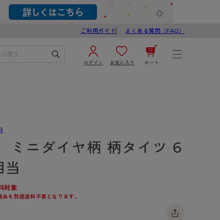
ご利用ガイド
よくある質問（FAQ）
0
ログイン
お気に入り
カート
¥0
合計
ログイン／新規会員登録
カートを見る
R
】ミニダイヤ柄 柄タイツ 6
相当
料対象
商品も別途送料不要となります。
ブ
スゴスト
び