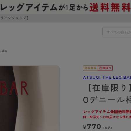
ンラインショップ］
ム詳細
IDS
30円でお届けします（沖縄県以外）
IDS
ATSUGI THE LEG BA
【在庫限り
ェア
ライフスタイルウェア
ンドから探す
商品選びのお手伝い
0デニール
ボトムス
イヤーブラ
トップス
レッグアイテム全国送料無
I
お悩み別ガードル
ブラ
ルームウェア・パジャマ
同一配送先へのお届けなら他の
アスティーグ
クリアビューティアクティ
ティーグ
ブラジャー特集
プ
アクティブ・スポーツ
770
¥
アビューティアクティブ
私に似合う、ストッキング選
（税込）