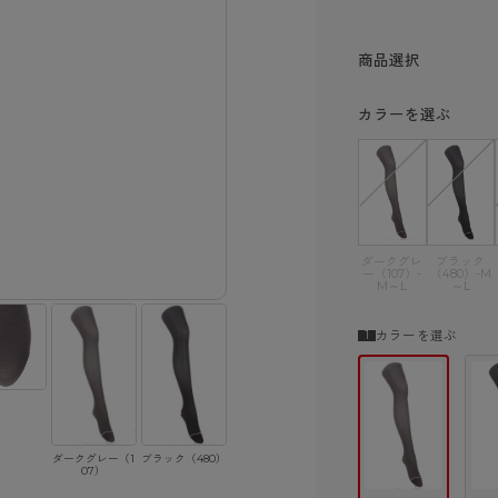
ショーツ
商品選択
カラーを選ぶ
ダークグレ
ブラック
ー（107）-
（480）-M
M～L
～L
カラーを選ぶ
ダークグレー（1
ブラック（480）
07）