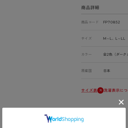
商品詳細
商品コード
FP70852
サイズ
M～L、L～LL
カラー
全2色（ダーク
原産国
日本
サイズ表
洗濯表示につ