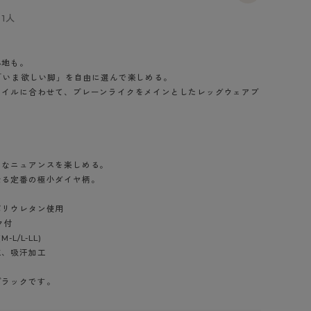
BT
1人
ハイジュニ
心地も。
「いま欲しい脚」を自由に選んで楽しめる。
ブランド一覧へ
タイルに合わせて、プレーンライクをメインとしたレッグウェアブ
細なニュアンスを楽しめる。
カテゴリ一覧へ
なる定番の極小ダイヤ柄。
ポリウレタン使用
ク付
L/L-LL)
工、吸汗加工
ブラックです。