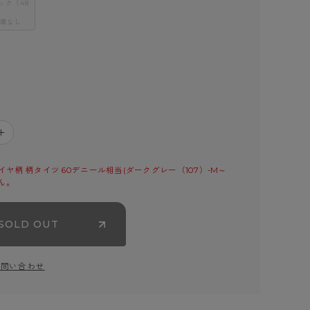
ック（48
庫なし
＋
ヤ柄 柄タイツ 60デニール相当(ダークグレー（107）-M～
ん。
SOLD OUT
お問い合わせ