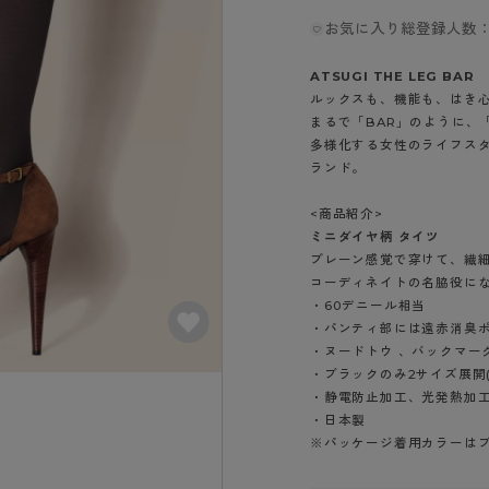
- スポーツブラ
hotto comfort
Atsugi COLORS
スト
タイツの選び方
お気に入り総登録人数：
ラーショーツ
- スポーツトップス
イクタイツ
リーショーツ
- スポーツボトムス
みんなの、みんなの。
CLINICAL
ATSUGI THE LEG BAR
o comfort
ル・補正ショーツ
雑貨・小物
ルックスも、機能も、はき
ご利用ガイド
gi COLORS
まるで「BAR」のように、
ナー
多様化する女性のライフス
七分袖以上）
はじめての方へ
ランド。
ールタイム
ップ
よくある質問（FAQ）
なの、みんなの。
<商品紹介>
付きインナー
サイズ表
ICAL
ミニダイヤ柄 タイツ
プレーン感覚で穿けて、繊
お支払い方法について
ジュニ
コーディネイトの名脇役に
エア
エア
ライフスタイルウェア
配送方法について
ブランド一覧へ
・60デニール相当
ツ
ボトムス
返品・交換について
・パンティ部には遠赤消臭
ーブラ
トップス
・ヌードトウ 、バックマー
お問い合わせについて
・ブラックのみ2サイズ展開(M-
ラ
ルームウェア・パジャマ
・静電防止加工、光発熱加
ビキニ
ラ
・日本製
ナー
※パッケージ着用カラーは
ショーツ