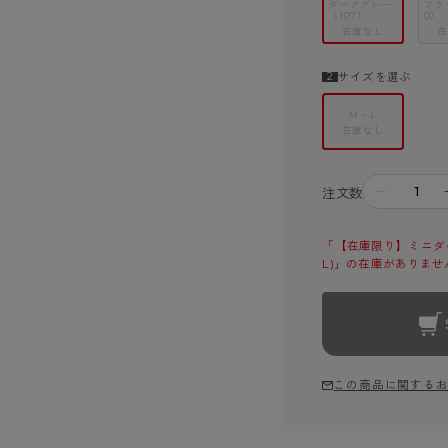
ダークグレー
ブラ
（107）
0）
在庫なし
在
サイズを選ぶ
M～L
在庫なし
－
注文数
「【在庫限り】ミニダイ
L)」の在庫がありませ
この商品に関する