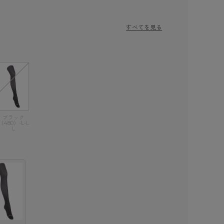
すべてを見る
ブラック
（480）-L-L
L