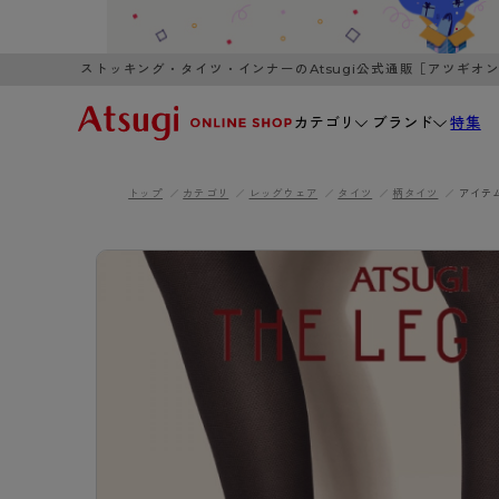
ストッキング・タイツ・インナーのAtsugi公式通販［アツギオ
カテゴリ
ブランド
特集
トップ
カテゴリ
レッグウェア
タイツ
柄タイツ
アイテ
WOMEN
MEN
K
3,980円以上のご購入で送料無料
全国一律3
ブランドから探す
WOMEN
MEN
K
カテゴリから探す
レッグウェア
インナーウ
カテゴリから探す
ブラ
ストッキング
ブラジャー
- 無地ストッキング
- ノンワ
レッグウェア
AZG
- 柄ストッキング
- ワイヤー
ストッキング
AZGI
アス
インナーウェア
- ショート丈ストッキング
- ブラトッ
- 無地ストッキング
クリ
ブラジャー
ライフスタイルウェア