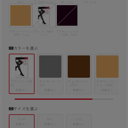
-M-L
ー（29）-L-LL
0）-L-LL
71）-L-LL
スキニーベージュ
ブラック（480）
ブラキッシュベリ
（357）-L-LL
-L-LL
ー（29）-S-M
カラーを選ぶ
ブラック（48
チャコール（1
チョコレート
スキニーベー
0）
10）
（271）
ジュ（357）
ベ
在庫なし
在庫なし
在庫なし
在庫なし
サイズを選ぶ
S-M
M-L
L-LL
在庫なし
在庫なし
在庫なし