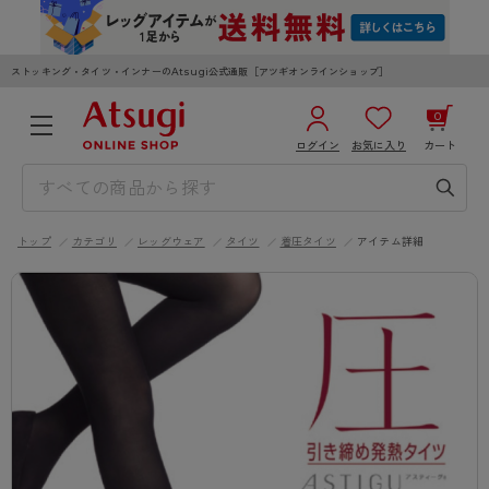
ストッキング・タイツ・インナーのAtsugi公式通販［アツギオンラインショップ］
0
ログイン
お気に入り
カート
3,980円以上のご購入で送料無料
¥0
合計
全国一律330円でお届けします（沖縄県以外）
トップ
カテゴリ
レッグウェア
タイツ
着圧タイツ
アイテム詳細
カートを見る
ログイン／新規会員登録
WOMEN
MEN
KIDS