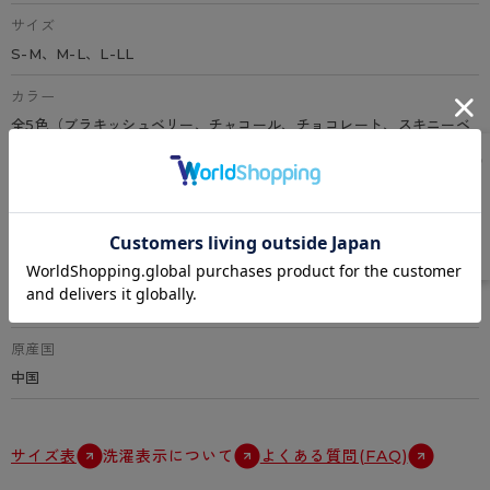
サイズ
S-M、M-L、L-LL
カラー
全5色（ブラキッシュベリー、チャコール、チョコレート、スキニーベ
ージュ、ブラック）
素材
ナイロン、ポリウレタン
特徴
ダイヤマチ、ヌードトウ、ソフトフィットテープ、足型セット加工、オ
リジナルバックマーク付
原産国
中国
サイズ表
洗濯表示について
よくある質問(FAQ)