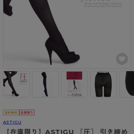
カテゴリから探す
レッグウェア
レッグウエア
レッグウエア
ストッキング
ソックス・靴下
タイツ
ブランドから探す
インナーウェア
インナーウエア
インナーウエア
- 無地ストッキング
クルー・レギュラー丈ソックス
ソックス・靴下
ブラジャー
メンズパンツ
ブラジャー
AZGI
ライフスタイルウェア
ライフスタイルウェア
- 柄ストッキング
スニーカー丈・くるぶし丈ソックス
クルー・レギュラー丈ソックス
商品選びのお手伝い
- ノンワイヤーブラ
ボクサー
ノンワイヤーブラ
ボトムス
ボトムス
アスティーグ
- ショート丈ストッキング
ハイソックス
スニーカー丈・くるぶし丈ソックス
- ワイヤーブラ
トランクス
ワイヤーブラ
トップス
トップス
お悩み別ガードル
クリアビューティアクティブ
ブラジャー特集
ご利用ガイド
- 着圧ストッキング
ハイソックス
- ブラトップ
Tバック・ビキニ
スポーツブラ
ルームウェア・パジャマ
ルームウェア・パジャマ
スゴスト
私に似合う、ストッキング選び
タイツの選び方
- パンティ部レスストッキング
スクールソックス
ショーツ
肌着・インナー
ショーツ
はじめての方へ
アクティブ・スポーツ
フェイクタイツ
タイツ
- レギュラーショーツ
レギュラーショーツ
よくある質問（FAQ）
- スポーツブラ
hotto comfort
- 無地タイツ
- サニタリーショーツ
サニタリーショーツ
サイズ表
- スポーツトップス
Atsugi COLORS
- 柄タイツ
- ガードル・補正ショーツ
ボクサー
お支払い方法について
- スポーツボトムス
BT
ASTIGU
- ひざ下丈タイツ
肌着・インナー
配送方法について
雑貨・小物
スクールタイム
【在庫限り】ASTIGU ［圧］ 引き締め