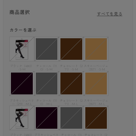
心地よさを実感できる着圧タイツです。
○「光発熱」でもっと快適に。太陽の光を吸収し熱エネルギーに変える
商品選択
「光発熱」加工で、脚全体をすばやくあたためます。通勤や通学など、寒
すべてを見る
い日のお出かけにうれしい機能です。
・80デニール
カラーを選ぶ
・MAFFIN糸使用
・消臭ポリウレタン使用
・オリジナルバックマーク付
ブラック（480）
チャコール（11
チョコレート（2
スキニーベージュ
-S-M
0）-S-M
71）-S-M
（357）-S-M
ブラキッシュベリ
チャコール（11
チョコレート（2
スキニーベージュ
ー（29）-M-L
0）-M-L
71）-M-L
（357）-M-L
ブラック（480）
ブラキッシュベリ
チャコール（11
チョコレート（2