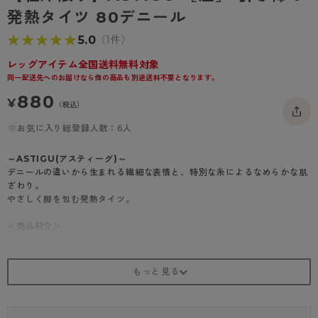
- 着圧タイツ
発熱タイツ 80デニール
- 長袖（七分袖以上）
返品・交換について
みんなの、みんなの。
★★★★★
★★★★★
5.0
（1件）
ソックス・靴下
- タンクトップ
お問い合わせについて
CLINICAL
レッグアイテム全国送料無料対象
レギンス・スパッツ
- カップ付きインナー
ハイジュニ
同一配送先へのお届けなら他の商品も別途送料不要となります。
880
¥
（税込）
お気に入り総登録人数：6人
～ASTIGU(アスティーグ)～
デニールの違いから生まれる繊細な表情と、特別な糸によるなめらかな肌
ざわり。
やさしく脚を包む発熱タイツ。
＜商品紹介＞
【圧】キリッと、引き締めて、美しく。なめらか着圧タイツ。
○脚を科学した段階着圧で、効果的に引き締め。（ほどよいサポート感で
ラクに動ける 太もも7hPa、夕方まで美脚ラインが続く ふくらはぎ9hP
a、強い加圧で、キュッと引き締め 足首12hPa）
○レッグ部に極細繊維のつまったなめらかな糸を使用。ゴワつきがなく、
スルっとはきやすい、やさしい肌あたりに仕上げました。長時間はいても