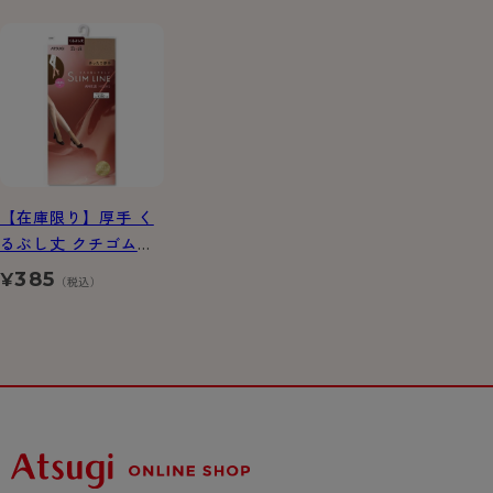
【在庫限り】厚手 く
るぶし丈 クチゴムゆ
ったり ストッキング
385
¥
（税込）