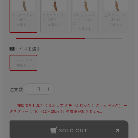
ロータスグレ
コスモブラウ
フレッシュベ
ビスクベージ
ー（49）
ン（151）
ージュ（32
ュ（344）
ジ
0）
在庫なし
在庫なし
在庫なし
在庫なし
サイズを選ぶ
22～25cm
在庫なし
－
＋
注文数
「【在庫限り】厚手 くるぶし丈 クチゴムゆったり ストッキング(ロー
タスグレー（49）-22～25cm)」の在庫がありません。
SOLD OUT