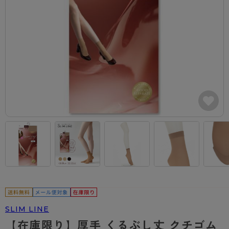
カテゴリから探す
レッグウェア
レッグウエア
レッグウエア
ストッキング
ソックス・靴下
タイツ
ブランドから探す
インナーウェア
インナーウエア
インナーウエア
- 無地ストッキング
クルー・レギュラー丈ソックス
ソックス・靴下
ブラジャー
メンズパンツ
ブラジャー
AZGI
ライフスタイルウェア
ライフスタイルウェア
- 柄ストッキング
スニーカー丈・くるぶし丈ソックス
クルー・レギュラー丈ソックス
商品選びのお手伝い
- ノンワイヤーブラ
ボクサー
ノンワイヤーブラ
ボトムス
ボトムス
アスティーグ
- ショート丈ストッキング
ハイソックス
スニーカー丈・くるぶし丈ソックス
- ワイヤーブラ
トランクス
ワイヤーブラ
トップス
トップス
お悩み別ガードル
クリアビューティアクティブ
ブラジャー特集
ご利用ガイド
- 着圧ストッキング
ハイソックス
- ブラトップ
Tバック・ビキニ
スポーツブラ
ルームウェア・パジャマ
ルームウェア・パジャマ
スゴスト
私に似合う、ストッキング選び
タイツの選び方
- パンティ部レスストッキング
スクールソックス
ショーツ
肌着・インナー
ショーツ
はじめての方へ
アクティブ・スポーツ
フェイクタイツ
タイツ
- レギュラーショーツ
レギュラーショーツ
よくある質問（FAQ）
- スポーツブラ
hotto comfort
- 無地タイツ
- サニタリーショーツ
サニタリーショーツ
サイズ表
- スポーツトップス
Atsugi COLORS
- 柄タイツ
- ガードル・補正ショーツ
ボクサー
お支払い方法について
- スポーツボトムス
BT
SLIM LINE
- ひざ下丈タイツ
肌着・インナー
配送方法について
雑貨・小物
スクールタイム
【在庫限り】厚手 くるぶし丈 クチゴム