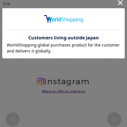
特徴
くるぶし丈、クチゴムソフトでゆったり、補強トウ、足型セット加工
原産国
日本、中国（生産時期によって原産国は異なります。原産国はご選択い
ただけません。）
サイズ表
洗濯表示について
よくある質問(FAQ)
Instagram
@atsugi_official_webshop