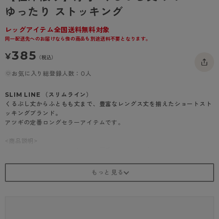
- 着圧タイツ
ゆったり ストッキング
- 長袖（七分袖以上）
返品・交換について
みんなの、みんなの。
ソックス・靴下
- タンクトップ
お問い合わせについて
レッグアイテム全国送料無料対象
CLINICAL
同一配送先へのお届けなら他の商品も別途送料不要となります。
レギンス・スパッツ
- カップ付きインナー
ハイジュニ
385
¥
（税込）
お気に入り総登録人数：0人
SLIM LINE （スリムライン）
くるぶし丈からふともも丈まで、豊富なレングス丈を揃えたショートスト
ッキングブランド。
アツギの定番ロングセラーアイテムです。
<商品説明>
大人の肌にやさしい、くるぶし丈厚手ストッキング
・50デニール
・ソフトでゆったりなクチゴム
・スクワラン+コラーゲン加工
・補強トウ
・はきやすい足型セット加工
・別品番にてクチゴム通常タイプあり（品番：FS3010）