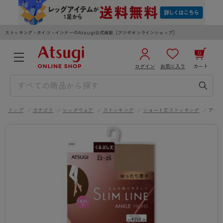
ストッキング・タイツ・インナーのAtsugi公式通販［アツギオンラインショップ］
0
ログイン
お気に入り
カート
3,980円以上のご購入で送料無料
¥0
合計
全国一律330円でお届けします（沖縄県以外）
トップ
カテゴリ
レッグウェア
ストッキング
ショート丈ストッキング
アイ
カートを見る
ログイン／新規会員登録
WOMEN
MEN
KIDS