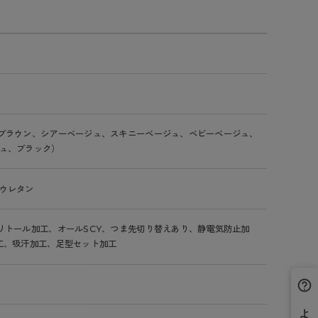
ブラウン、シアーベージュ、スキニーベージュ、ベビーベージュ、
ュ、ブラック）
ウレタン
リトール加工、オールSCY、つま先切り替えあり、静電気防止加
工、吸汗加工、足型セット加工