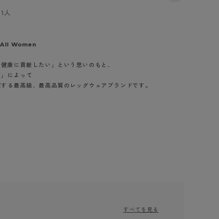
BT
1人
ハイジュニ
 All Women
に
ブランド一覧へ
と健康に貢献したい」という思いのもと、
質」によって
案する最高級、最高品質のレッグウェアブランドです。
カテゴリ一覧へ
すべてを見る