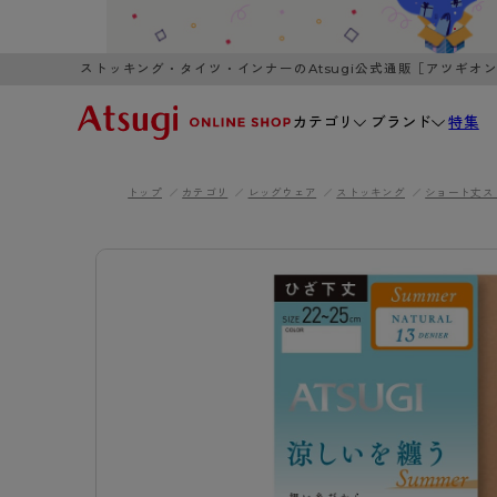
ストッキング・タイツ・インナーのAtsugi公式通販［アツギオ
カテゴリ
ブランド
特集
トップ
カテゴリ
レッグウェア
ストッキング
ショート丈ス
WOMEN
MEN
K
3,980円以上のご購入で送料無料
全国一律3
ブランドから探す
WOMEN
MEN
K
カテゴリから探す
レッグウェア
インナーウ
カテゴリから探す
ブラ
ストッキング
ブラジャー
- 無地ストッキング
- ノンワ
レッグウェア
AZG
- 柄ストッキング
- ワイヤー
ストッキング
AZGI
アス
インナーウェア
- ショート丈ストッキング
- ブラトッ
- 無地ストッキング
クリ
ブラジャー
ライフスタイルウェア