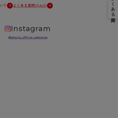
いて
よくある質問(FAQ)
Instagram
@atsugi_official_webshop