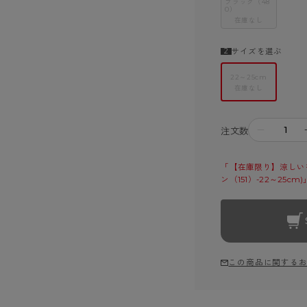
ブラック（48
0）
在庫なし
サイズを選ぶ
22～25cm
在庫なし
－
注文数
「【在庫限り】涼しいを
ン（151）-22～25
この商品に関する