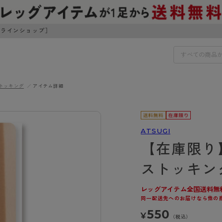
ンラインショップ］
トッキング
アイテム詳細
IDS
30円でお届けします（沖縄県以外）
IDS
ATSUGI
【在庫限り
ェア
ライフスタイルウェア
ンドから探す
商品選びのお手伝い
ストッキン
ボトムス
イヤーブラ
トップス
レッグアイテム全国送料無
I
お悩み別ガードル
ブラ
ルームウェア・パジャマ
同一配送先へのお届けなら他の
アスティーグ
クリアビューティアクティ
ティーグ
ブラジャー特集
プ
アクティブ・スポーツ
550
¥
アビューティアクティブ
私に似合う、ストッキング選
（税込）