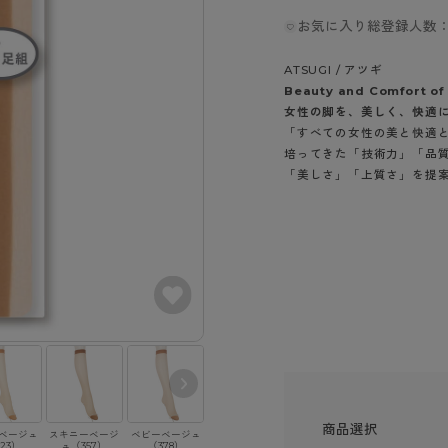
- スポーツブラ
hotto comfort
Atsugi COLORS
スト
タイツの選び方
お気に入り総登録人数：
ラーショーツ
- スポーツトップス
イクタイツ
リーショーツ
- スポーツボトムス
みんなの、みんなの。
CLINICAL
ATSUGI / アツギ
o comfort
ル・補正ショーツ
雑貨・小物
Beauty and Comfort of
ご利用ガイド
gi COLORS
女性の脚を、美しく、快適
ナー
「すべての女性の美と快適
七分袖以上）
はじめての方へ
培ってきた「技術力」「品
ールタイム
ップ
「美しさ」「上質さ」を提
よくある質問（FAQ）
なの、みんなの。
付きインナー
サイズ表
ICAL
お支払い方法について
ジュニ
エア
エア
ライフスタイルウェア
配送方法について
ブランド一覧へ
ツ
ボトムス
返品・交換について
ーブラ
トップス
お問い合わせについて
ラ
ルームウェア・パジャマ
ビキニ
ラ
ナー
商品選択
ショーツ
ベージュ
スキニーベージ
ベビーベージュ
ヌーディベージ
ブラック（480）
23）
ュ（357）
（378）
ュ（433）