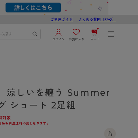
ご利用ガイド
よくある質問（FAQ）
0
ログイン
お気に入り
カート
¥0
合計
ログイン／新規会員登録
カートを見る
】涼しいを纏う Summer
グ ショート 2足組
料対象
商品も別途送料不要となります。
ブ
スゴスト
び