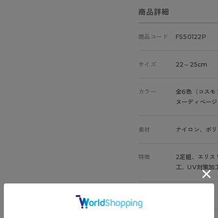
商品詳細
商品コード
FS50122P
サイズ
22～25cm
カラー
全6色（コスモ
ヌーディベージ
素材
ナイロン、ポリ
特徴
2足組、エリス
工、UV対策加
原産国
中国