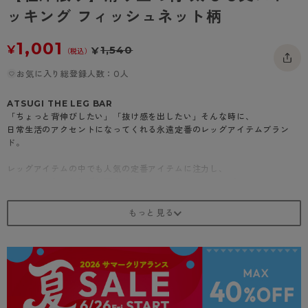
- 着圧タイツ
ッキング フィッシュネット柄
- 長袖（七分袖以上）
返品・交換について
みんなの、みんなの。
ソックス・靴下
- タンクトップ
お問い合わせについて
CLINICAL
1,001
¥
1,540
¥
（税込）
レギンス・スパッツ
- カップ付きインナー
ハイジュニ
お気に入り総登録人数：0人
ATSUGI THE LEG BAR
「ちょっと背伸びしたい」「抜け感を出したい」そんな時に、
日常生活のアクセントになってくれる永遠定番のレッグアイテムブラン
ド。
レッグアイテムの中でも人気の定番アイテムに注力し、
シーズンにとらわれず年間穿けるアイテムをラインアップ。
＜商品紹介＞
滑り止め付 太もも丈ストッキング フィッシュネット柄
ベーシックにもファッショナブルにも取り入れやすいフィッシュネット
柄。
ガーターベルトなしではける、ずり落ちにくいレースストッパー付き。
ウエストのしめつけ感が苦手な方や、ヒップ周りのムレが気になる方にお
すすすめです。