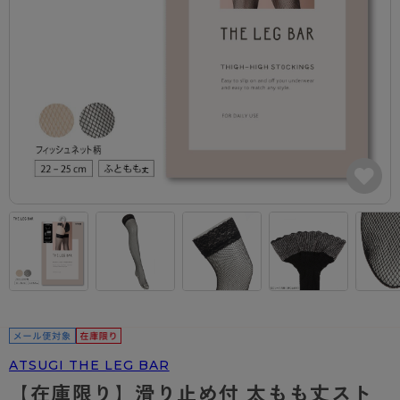
カテゴリから探す
レッグウェア
レッグウエア
レッグウエア
ストッキング
ソックス・靴下
タイツ
ブランドから探す
インナーウェア
インナーウエア
インナーウエア
- 無地ストッキング
クルー・レギュラー丈ソックス
ソックス・靴下
ブラジャー
メンズパンツ
ブラジャー
AZGI
ライフスタイルウェア
ライフスタイルウェア
- 柄ストッキング
スニーカー丈・くるぶし丈ソックス
クルー・レギュラー丈ソックス
商品選びのお手伝い
- ノンワイヤーブラ
ボクサー
ノンワイヤーブラ
ボトムス
ボトムス
アスティーグ
- ショート丈ストッキング
ハイソックス
スニーカー丈・くるぶし丈ソックス
- ワイヤーブラ
トランクス
ワイヤーブラ
トップス
トップス
お悩み別ガードル
クリアビューティアクティブ
ブラジャー特集
ご利用ガイド
- 着圧ストッキング
ハイソックス
- ブラトップ
Tバック・ビキニ
スポーツブラ
ルームウェア・パジャマ
ルームウェア・パジャマ
スゴスト
私に似合う、ストッキング選び
タイツの選び方
- パンティ部レスストッキング
スクールソックス
ショーツ
肌着・インナー
ショーツ
はじめての方へ
アクティブ・スポーツ
フェイクタイツ
タイツ
- レギュラーショーツ
レギュラーショーツ
よくある質問（FAQ）
- スポーツブラ
hotto comfort
- 無地タイツ
- サニタリーショーツ
サニタリーショーツ
サイズ表
- スポーツトップス
Atsugi COLORS
- 柄タイツ
- ガードル・補正ショーツ
ボクサー
お支払い方法について
- スポーツボトムス
BT
ATSUGI THE LEG BAR
- ひざ下丈タイツ
肌着・インナー
配送方法について
雑貨・小物
スクールタイム
【在庫限り】滑り止め付 太もも丈スト