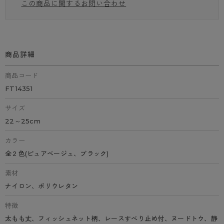
この商品に関するお問い合わせ
商品詳細
商品コード
FT14351
サイズ
22～25cm
カラー
全２色(ピュアベージュ、ブラック)
素材
ナイロン、ポリウレタン
特徴
太もも丈、フィッシュネット柄、レースすべり止め付、ヌードトウ、静