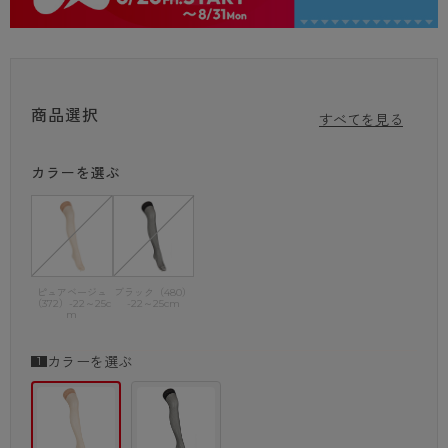
太もも丈ストッキングはさっと取り出してはけるので、忙しい朝も着脱が
スムーズ。
お手洗いのたびに面倒なストッキングの上げ下げ動作がないので、伝線リ
スクの軽減にもつながります。
・レースストッパー(肌側ウレタン素材滑り止め付)
商品選択
すべてを見る
・静電気防止加工
カラーを選ぶ
ピュアベージュ
ブラック（480）
（372）-22～25c
-22～25cm
m
カラーを選ぶ