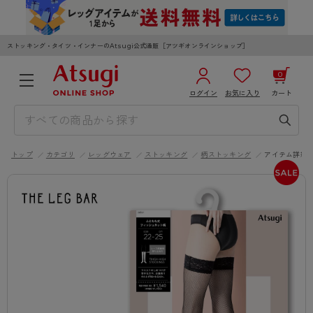
ストッキング・タイツ・インナーのAtsugi公式通販［アツギオンラインショップ］
0
ログイン
お気に入り
カート
3,980円以上のご購入で送料無料
¥0
合計
全国一律330円でお届けします（沖縄県以外）
トップ
カテゴリ
レッグウェア
ストッキング
柄ストッキング
アイテム詳細
カートを見る
ログイン／新規会員登録
WOMEN
MEN
KIDS