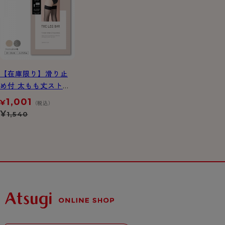
【在庫限り】滑り止
め付 太もも丈ストッ
キング フィッシュネ
1,001
¥
（税込）
ット柄
¥
1,540