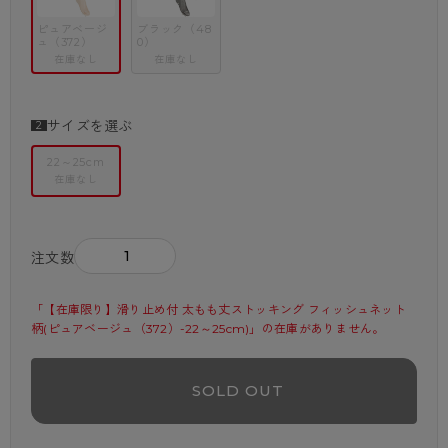
ピュアベージ
ブラック（48
ュ（372）
0）
在庫なし
在庫なし
サイズを選ぶ
22～25cm
在庫なし
－
＋
注文数
「【在庫限り】滑り止め付 太もも丈ストッキング フィッシュネット
柄(ピュアベージュ（372）-22～25cm)」の在庫がありません。
SOLD OUT