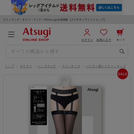
ストッキング・タイツ・インナーのAtsugi公式通販［アツギオンラインショップ］
0
ログイン
お気に入り
カート
3,980円以上のご購入で送料無料
¥0
合計
全国一律330円でお届けします（沖縄県以外）
トップ
カテゴリ
レッグウェア
ストッキング
パンティ部レスストッキング
カートを見る
ログイン／新規会員登録
WOMEN
MEN
KIDS