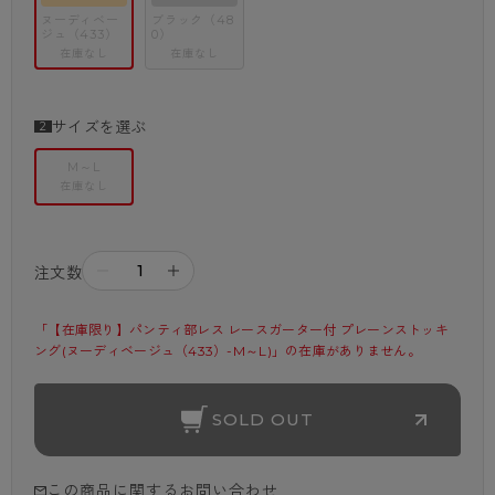
ヌーディベー
ブラック（48
ジュ（433）
0）
在庫なし
在庫なし
サイズを選ぶ
M～L
在庫なし
－
＋
注文数
「【在庫限り】パンティ部レス レースガーター付 プレーンストッキ
ング(ヌーディベージュ（433）-M～L)」の在庫がありません。
SOLD OUT
この商品に関するお問い合わせ