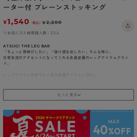
- 着圧タイツ
ーター付 プレーンストッキング
- 長袖（七分袖以上）
返品・交換について
みんなの、みんなの。
ソックス・靴下
- タンクトップ
お問い合わせについて
CLINICAL
1,540
¥
2,200
¥
（税込）
レギンス・スパッツ
- カップ付きインナー
ハイジュニ
お気に入り総登録人数：22人
ATSUGI THE LEG BAR
「ちょっと背伸びしたい」「抜け感を出したい」そんな時に、
日常生活のアクセントになってくれる永遠定番のレッグアイテムブラン
ド。
レッグアイテムの中でも人気の定番アイテムに注力し、
シーズンにとらわれず年間穿けるアイテムをラインアップ。
商品紹介
パンティ部レスで、快適美脚。
・レースガーター付き太もも丈ストッキング
・つま先切り替えメッシュ編み
※商品着用後にショーツをはくと、お手洗いの際も着脱が楽に！
＼こんな方におすすめです！／
ウエストの締め付けが苦手、お腹周りのムレが気になる、