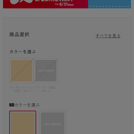
ストッキングのずり落ちが苦手な方
※商品画像はできる限り実物の色に近づけるよう調整しておりますが、
ご覧になる環境（PCのモニタ設定やスマホ画面シール等）により実物
と色味が異なる
場合がございます。
商品選択
すべてを見る
カラーを選ぶ
ヌーディベージュ
ブラック（480）
（433）-M～L
-M～L
カラーを選ぶ