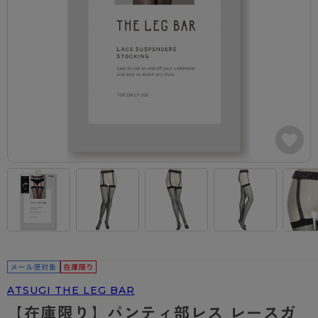
カテゴリから探す
レッグウェア
レッグウエア
レッグウエア
ストッキング
ソックス・靴下
タイツ
ブランドから探す
インナーウェア
インナーウエア
インナーウエア
- 無地ストッキング
クルー・レギュラー丈ソックス
ソックス・靴下
ブラジャー
メンズパンツ
ブラジャー
AZGI
ライフスタイルウェア
ライフスタイルウェア
- 柄ストッキング
スニーカー丈・くるぶし丈ソックス
クルー・レギュラー丈ソックス
商品選びのお手伝い
- ノンワイヤーブラ
ボクサー
ノンワイヤーブラ
ボトムス
ボトムス
アスティーグ
- ショート丈ストッキング
ハイソックス
スニーカー丈・くるぶし丈ソックス
- ワイヤーブラ
トランクス
ワイヤーブラ
トップス
トップス
お悩み別ガードル
クリアビューティアクティブ
ブラジャー特集
ご利用ガイド
- 着圧ストッキング
ハイソックス
- ブラトップ
Tバック・ビキニ
スポーツブラ
ルームウェア・パジャマ
ルームウェア・パジャマ
スゴスト
私に似合う、ストッキング選び
タイツの選び方
- パンティ部レスストッキング
スクールソックス
ショーツ
肌着・インナー
ショーツ
はじめての方へ
アクティブ・スポーツ
フェイクタイツ
タイツ
- レギュラーショーツ
レギュラーショーツ
よくある質問（FAQ）
- スポーツブラ
hotto comfort
- 無地タイツ
- サニタリーショーツ
サニタリーショーツ
サイズ表
- スポーツトップス
Atsugi COLORS
- 柄タイツ
- ガードル・補正ショーツ
ボクサー
お支払い方法について
- スポーツボトムス
BT
ATSUGI THE LEG BAR
- ひざ下丈タイツ
肌着・インナー
配送方法について
雑貨・小物
スクールタイム
【在庫限り】パンティ部レス レースガ