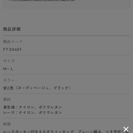
商品詳細
商品コード
FT20401
サイズ
M～L
カラー
全2色（ヌーディベージュ、ブラック）
素材
身生地：ナイロン、ポリウレタン
レース：ナイロン、ポリウレタン
特徴
レースガーター付太もも丈ストッキング、プレーン編み、つま先切り替