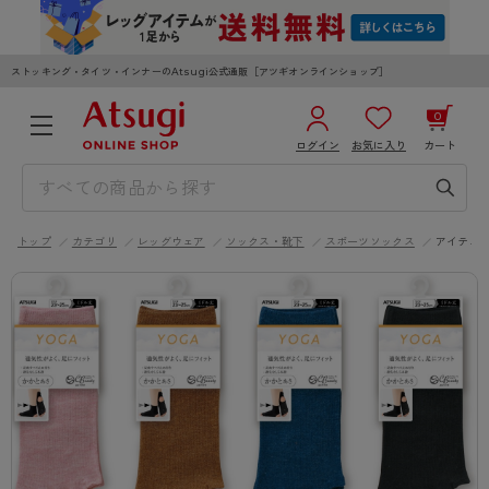
ストッキング・タイツ・インナーのAtsugi公式通販［アツギオンラインショップ］
0
ログイン
お気に入り
カート
3,980円以上のご購入で送料無料
¥0
合計
全国一律330円でお届けします（沖縄県以外）
トップ
カテゴリ
レッグウェア
ソックス・靴下
スポーツソックス
アイテム
カートを見る
ログイン／新規会員登録
WOMEN
MEN
KIDS