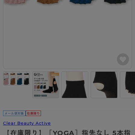
カテゴリから探す
レッグウェア
レッグウエア
レッグウエア
ストッキング
ソックス・靴下
タイツ
ブランドから探す
インナーウェア
インナーウエア
インナーウエア
- 無地ストッキング
クルー・レギュラー丈ソックス
ソックス・靴下
ブラジャー
メンズパンツ
ブラジャー
AZGI
ライフスタイルウェア
ライフスタイルウェア
- 柄ストッキング
スニーカー丈・くるぶし丈ソックス
クルー・レギュラー丈ソックス
商品選びのお手伝い
- ノンワイヤーブラ
ボクサー
ノンワイヤーブラ
ボトムス
ボトムス
アスティーグ
- ショート丈ストッキング
ハイソックス
スニーカー丈・くるぶし丈ソックス
- ワイヤーブラ
トランクス
ワイヤーブラ
トップス
トップス
お悩み別ガードル
クリアビューティアクティブ
ブラジャー特集
ご利用ガイド
- 着圧ストッキング
ハイソックス
- ブラトップ
Tバック・ビキニ
スポーツブラ
ルームウェア・パジャマ
ルームウェア・パジャマ
スゴスト
私に似合う、ストッキング選び
タイツの選び方
- パンティ部レスストッキング
スクールソックス
ショーツ
肌着・インナー
ショーツ
はじめての方へ
アクティブ・スポーツ
フェイクタイツ
タイツ
- レギュラーショーツ
レギュラーショーツ
よくある質問（FAQ）
- スポーツブラ
hotto comfort
- 無地タイツ
- サニタリーショーツ
サニタリーショーツ
サイズ表
- スポーツトップス
Atsugi COLORS
- 柄タイツ
- ガードル・補正ショーツ
ボクサー
お支払い方法について
- スポーツボトムス
BT
Clear Beauty Active
- ひざ下丈タイツ
肌着・インナー
配送方法について
雑貨・小物
スクールタイム
【在庫限り】［YOGA］指先なし 5本指