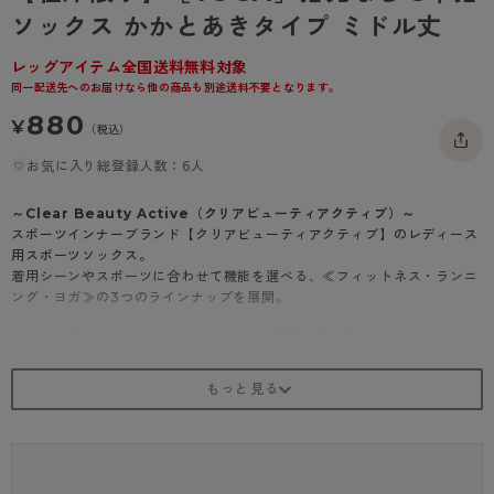
- 着圧タイツ
ソックス かかとあきタイプ ミドル丈
- 長袖（七分袖以上）
返品・交換について
みんなの、みんなの。
ソックス・靴下
- タンクトップ
お問い合わせについて
レッグアイテム全国送料無料対象
CLINICAL
同一配送先へのお届けなら他の商品も別途送料不要となります。
レギンス・スパッツ
- カップ付きインナー
ハイジュニ
880
¥
（税込）
お気に入り総登録人数：6人
～Clear Beauty Active（クリアビューティアクティブ）～
スポーツインナーブランド【クリアビューティアクティブ】のレディース
用スポーツソックス。
着用シーンやスポーツに合わせて機能を選べる、≪フィットネス・ランニ
ング・ヨガ≫の3つのラインナップを展開。
≪YOGA/ヨガ≫ヨガ・ピラティスなどに最適な室内履きソックス
・素足に近い感覚で地面をとらえる、かかとあきタイプ
・指先のない5本指オープントウタイプ
・ヨガマットなしでも、しっかり踏ん張れる強力なすべり止め付き
・ミドル丈（くるぶしの上あたりの長さ）
※撮影時の照明等により実際の商品と色味が異なる場合がございます。
※お使いのスマホ・PCのモニターの明暗度設定によっては見え方に差が