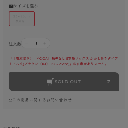
サイズを選ぶ
23～25cm
在庫なし
－
＋
注文数
「【在庫限り】［YOGA］指先なし 5本指ソックス かかとあきタイプ 
ミドル丈(ブラウン（161）-23～25cm)」の在庫がありません。
SOLD OUT
この商品に関するお問い合わせ