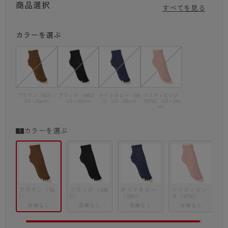
商品選択
生じる場合がございます。
すべてを見る
カラーを選ぶ
ブラウン（161）-
ブラック（480）
ナイトネビー（58
ソフティピンク
23～25cm
-23～25cm
1）-23～25cm
（676）-23～25c
m
カラーを選ぶ
ブラウン（16
ブラック（48
ナイトネビー
ソフティピン
1）
0）
（581）
ク（676）
在庫なし
在庫なし
在庫なし
在庫なし