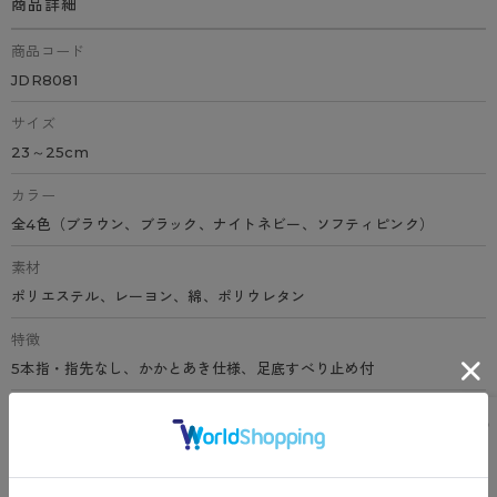
商品詳細
商品コード
JDR8081
サイズ
23～25cm
カラー
全4色（ブラウン、ブラック、ナイトネビー、ソフティピンク）
素材
ポリエステル、レーヨン、綿、ポリウレタン
特徴
5本指・指先なし、かかとあき仕様、足底すべり止め付
原産国
中国