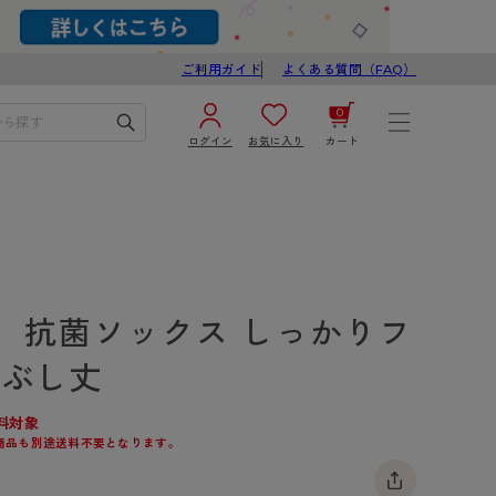
ご利用ガイド
よくある質問（FAQ）
0
ログイン
お気に入り
カート
¥0
合計
ログイン／新規会員登録
カートを見る
】抗菌ソックス しっかりフ
るぶし丈
料対象
商品も別途送料不要となります。
ブ
スゴスト
び