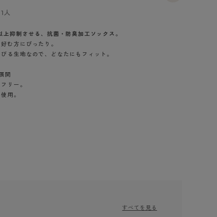
BT
1人
ハイジュニ
以上抑制させる、抗菌・防臭加工ソックス。
を好む方にぴったり。
伸びる生地なので、どなたにもフィット。
ブランド一覧へ
。
展開
スフリー。
を使用。
カテゴリ一覧へ
すべてを見る