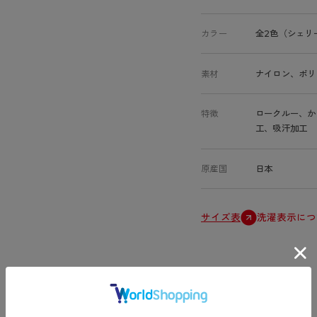
カラー
全2色（シェリ
素材
ナイロン、ポリ
特徴
ロークルー、か
工、吸汗加工
原産国
日本
サイズ表
洗濯表示につ