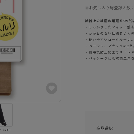
- スポーツブラ
hotto comfort
Atsugi COLORS
スト
タイツの選び方
お気に入り総登録人数：
ラーショーツ
- スポーツトップス
イクタイツ
リーショーツ
- スポーツボトムス
みんなの、みんなの。
CLINICAL
繊維上の細菌の増殖を99％
o comfort
ル・補正ショーツ
雑貨・小物
・しっかりしたフィット感
ご利用ガイド
gi COLORS
・かかとのない仕様＆よく
ナー
・使いやすいロークルー丈
七分袖以上）
はじめての方へ
・ベージュ、ブラックの2色
ールタイム
ップ
・静電気防止加工でストレ
よくある質問（FAQ）
なの、みんなの。
・パッケージにも抗菌二ス
付きインナー
サイズ表
ICAL
お支払い方法について
ジュニ
エア
エア
ライフスタイルウェア
配送方法について
ブランド一覧へ
ツ
ボトムス
返品・交換について
ーブラ
トップス
お問い合わせについて
ラ
ルームウェア・パジャマ
ビキニ
ラ
ナー
商品選択
ショーツ
（480）