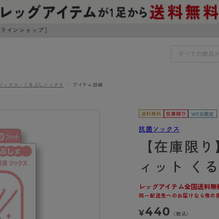
ンラインショップ］
ソックス・くるぶしソックス
アイテム詳細
IDS
30円でお届けします（沖縄県以外）
WEB限定
IDS
抗菌ソックス
【在庫限り
ェア
ライフスタイルウェア
ンドから探す
商品選びのお手伝い
ィット く
ボトムス
イヤーブラ
トップス
レッグアイテム全国送料無
I
お悩み別ガードル
ブラ
ルームウェア・パジャマ
同一配送先へのお届けなら他の
アスティーグ
クリアビューティアクティ
ティーグ
ブラジャー特集
プ
アクティブ・スポーツ
440
¥
アビューティアクティブ
私に似合う、ストッキング選
（税込）