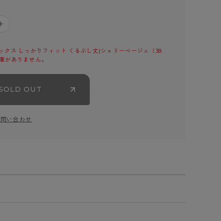
＋
クス しっかりフィット くるぶし丈(シェリーベージュ（38
の在庫がありません。
SOLD OUT
お問い合わせ