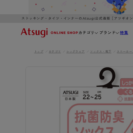
ストッキング・タイツ・インナーのAtsugi公式通販［アツギオ
カテゴリ
ブランド
特集
トップ
カテゴリ
レッグウェア
ソックス・靴下
スニーカー
WOMEN
MEN
K
3,980円以上のご購入で送料無料
全国一律3
ブランドから探す
WOMEN
MEN
K
カテゴリから探す
レッグウェア
インナーウ
カテゴリから探す
ブラ
ストッキング
ブラジャー
- 無地ストッキング
- ノンワ
レッグウェア
AZG
- 柄ストッキング
- ワイヤー
ストッキング
AZGI
アス
インナーウェア
- ショート丈ストッキング
- ブラトッ
- 無地ストッキング
クリ
ブラジャー
ライフスタイルウェア