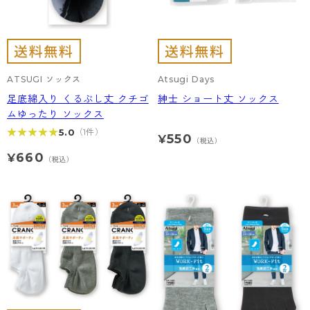
ATSUGI ソックス
Atsugi Days
足底綿入り くるぶし丈 クチゴ
紳士 ショート丈 ソックス
ムゆったり ソックス
★★★★★
★★★★★
5.0
（1件）
550
¥
（税込）
660
¥
（税込）