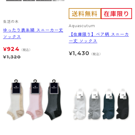
生活の木
Aquascutum
ゆったり表糸綿 スニーカー丈
【在庫限り】ベア柄 スニーカ
ソックス
ー丈 ソックス
924
¥
（税込）
1,430
¥
（税込）
¥
1,320