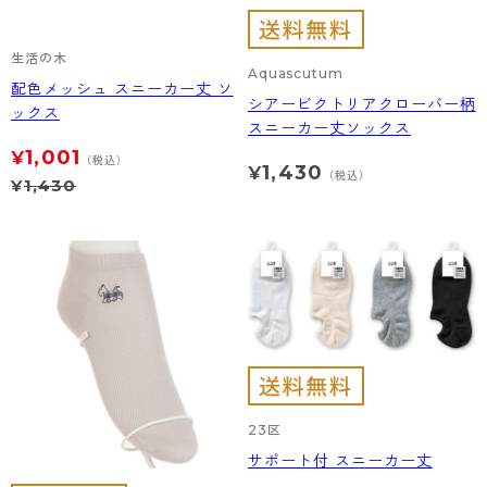
生活の木
Aquascutum
配色メッシュ スニーカー丈 ソ
シアービクトリアクローバー柄
ックス
スニーカー丈ソックス
1,001
¥
（税込）
1,430
¥
（税込）
¥
1,430
23区
サポート付 スニーカー丈