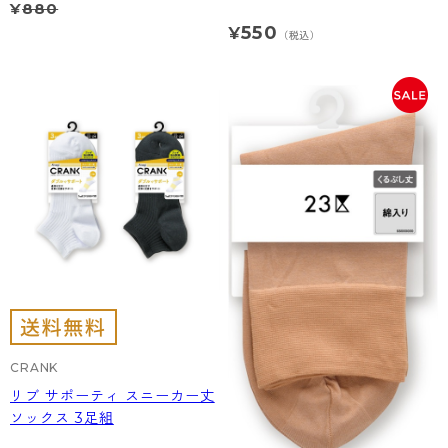
¥
880
- 着圧タイツ
- 長袖（七分袖以上）
返品・交換について
みんなの、みんなの。
550
¥
（税込）
ソックス・靴下
- タンクトップ
お問い合わせについて
CLINICAL
レギンス・スパッツ
- カップ付きインナー
ハイジュニ
CRANK
リブ サポーティ スニーカー丈
ソックス 3足組