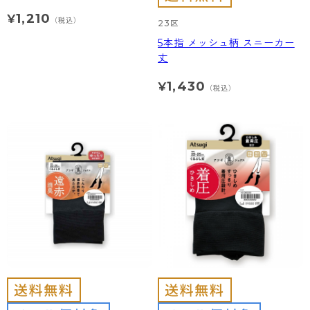
1,210
¥
（税込）
23区
5本指 メッシュ柄 スニーカー
丈
1,430
¥
（税込）