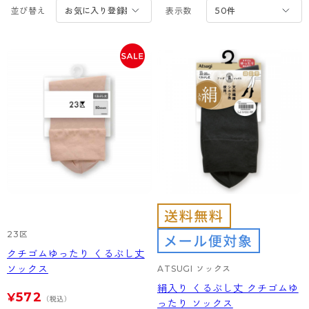
カテゴリから探す
並び替え
表示数
レッグウェア
レッグウエア
レッグウエア
ストッキング
ソックス・靴下
タイツ
ブランドから探す
インナーウェア
インナーウエア
インナーウエア
- 無地ストッキング
クルー・レギュラー丈ソックス
ソックス・靴下
ブラジャー
メンズパンツ
ブラジャー
AZGI
ライフスタイルウェア
ライフスタイルウェア
- 柄ストッキング
スニーカー丈・くるぶし丈ソックス
クルー・レギュラー丈ソックス
商品選びのお手伝い
- ノンワイヤーブラ
ボクサー
ノンワイヤーブラ
ボトムス
ボトムス
アスティーグ
- ショート丈ストッキング
ハイソックス
スニーカー丈・くるぶし丈ソックス
- ワイヤーブラ
トランクス
ワイヤーブラ
トップス
トップス
お悩み別ガードル
クリアビューティアクティブ
ブラジャー特集
ご利用ガイド
- 着圧ストッキング
ハイソックス
- ブラトップ
Tバック・ビキニ
スポーツブラ
ルームウェア・パジャマ
ルームウェア・パジャマ
スゴスト
私に似合う、ストッキング選び
タイツの選び方
- パンティ部レスストッキング
スクールソックス
ショーツ
肌着・インナー
ショーツ
はじめての方へ
アクティブ・スポーツ
フェイクタイツ
タイツ
- レギュラーショーツ
レギュラーショーツ
よくある質問（FAQ）
- スポーツブラ
hotto comfort
23区
- 無地タイツ
- サニタリーショーツ
サニタリーショーツ
サイズ表
- スポーツトップス
Atsugi COLORS
クチゴムゆったり くるぶし丈
ソックス
- 柄タイツ
ATSUGI ソックス
- ガードル・補正ショーツ
ボクサー
お支払い方法について
- スポーツボトムス
BT
絹入り くるぶし丈 クチゴムゆ
572
- ひざ下丈タイツ
¥
肌着・インナー
配送方法について
雑貨・小物
スクールタイム
（税込）
ったり ソックス