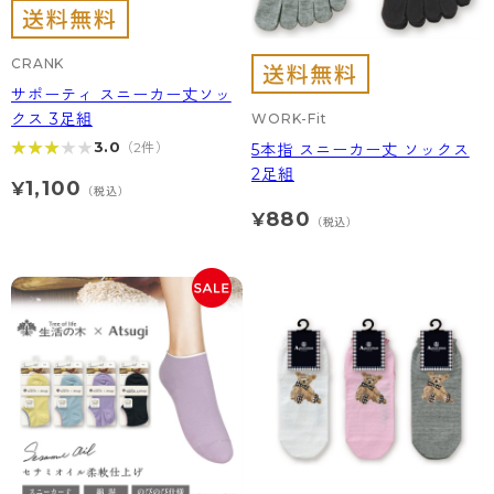
CRANK
サポーティ スニーカー丈ソッ
クス 3足組
WORK-Fit
★★★★★
★★★★★
3.0
（2件）
5本指 スニーカー丈 ソックス
2足組
1,100
¥
（税込）
880
¥
（税込）