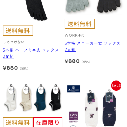
WORK-Fit
しめつけない
5本指 スニーカー丈 ソックス
2足組
5本指 ハーフミニ丈 ソックス
2足組
880
¥
（税込）
880
¥
（税込）