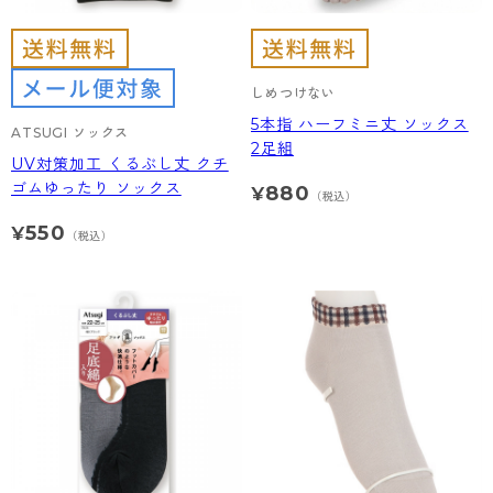
しめつけない
5本指 ハーフミニ丈 ソックス
ATSUGI ソックス
2足組
UV対策加工 くるぶし丈 クチ
ゴムゆったり ソックス
880
¥
（税込）
550
¥
（税込）