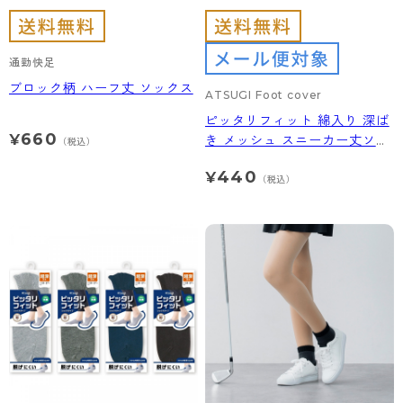
通勤快足
ブロック柄 ハーフ丈 ソックス
ATSUGI Foot cover
ピッタリフィット 綿入り 深ば
660
¥
き メッシュ スニーカー丈ソッ
（税込）
クス
440
¥
（税込）