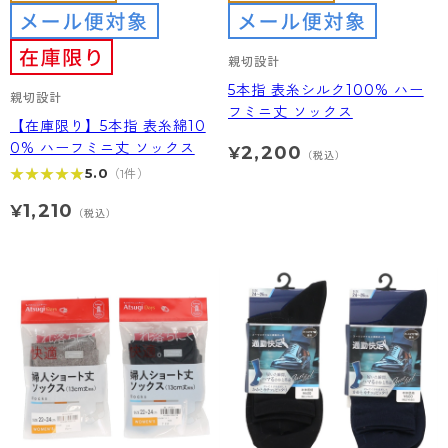
親切設計
5本指 表糸シルク100% ハー
親切設計
フミニ丈 ソックス
【在庫限り】5本指 表糸綿10
0% ハーフミニ丈 ソックス
2,200
¥
（税込）
★★★★★
★★★★★
5.0
（1件）
1,210
¥
（税込）