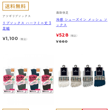
通勤快足
アツギリブソックス
冷感 シューズイン メッシュ ソ
リブソックス ハーフミニ丈 3
ックス
足組
528
¥
（税込）
1,100
¥
（税込）
¥
660