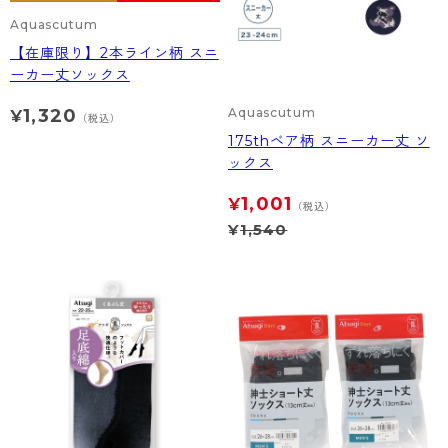
Aquascutum
【在庫限り】2本ライン柄 スニ
ーカー丈ソックス
1,320
Aquascutum
¥
（税込）
175thベア柄 スニーカー丈 ソ
ックス
1,001
¥
（税込）
¥
1,540