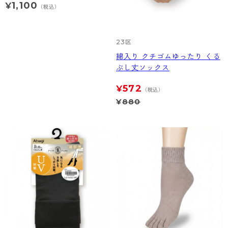
1,100
¥
（税込）
23区
綿入り クチゴムゆったり くる
ぶし丈ソックス
572
¥
（税込）
¥
880