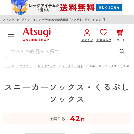
ストッキング・タイツ・インナーのAtsugi公式通販［アツギオンラインショップ］
0
ログイン
お気に入り
カート
3,980円以上のご購入で送料無料
¥0
合計
全国一律330円でお届けします（沖縄県以外）
トップ
カテゴリ
レッグウェア
ソックス・靴下
スニーカーソックス・くるぶし
カートを見る
ログイン／新規会員登録
スニーカーソックス・くるぶし
ソックス
42
WOMEN
MEN
KIDS
検索件数
件