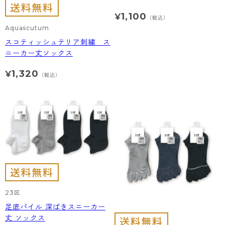
1,100
¥
（税込）
Aquascutum
スコティッシュテリア刺繍 ス
ニーカー丈ソックス
1,320
¥
（税込）
23区
足底パイル 深ばきスニーカー
丈 ソックス