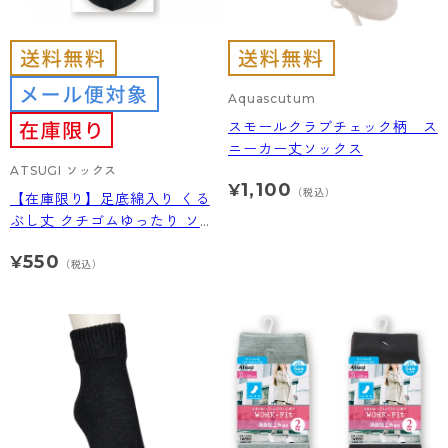
Aquascutum
スモールクラブチェック柄 ス
ニーカー丈ソックス
ATSUGI ソックス
1,100
¥
（税込）
【在庫限り】足底綿入り くる
ぶし丈 クチゴムゆったり ソッ
クス
550
¥
（税込）