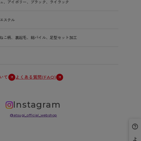
ュ、アイボリー、ブラック、ライラック
エステル
ねこ柄、裏起毛、総パイル、足型セット加工
いて
よくある質問(FAQ)
Instagram
@atsugi_official_webshop