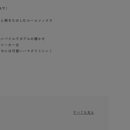
BT
カワ）
ス
ハイジュニ
色と柄をたのしむルームソックス
ブランド一覧へ
毛＋パイルでダブルの暖かさ
スニーカー丈
ぐちには可愛いハマグリミシン！
カテゴリ一覧へ
すべてを見る