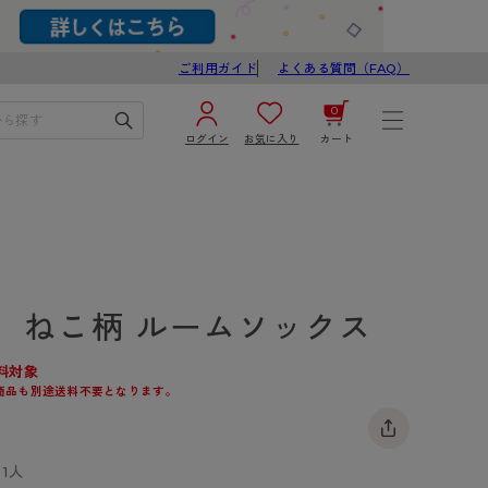
ご利用ガイド
よくある質問（FAQ）
0
ログイン
お気に入り
カート
¥0
合計
ログイン／新規会員登録
カートを見る
】ねこ柄 ルームソックス
料対象
商品も別途送料不要となります。
ブ
スゴスト
1人
び