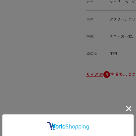
カラー
シェリーベージ
素材
アクリル、ポリ
特徴
スニーカー丈、
原産国
中国
サイズ表
洗濯表示につ