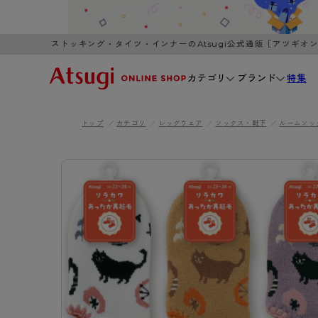
ストッキング・タイツ・インナーのAtsugi公式通販［アツギオ
カテゴリ
ブランド
特集
トップ
カテゴリ
レッグウェア
ソックス・靴下
ルームソッ
WOMEN
MEN
K
3,980円以上のご購入で送料無料
全国一律3
ブランドから探す
WOMEN
MEN
K
カテゴリから探す
レッグウェア
インナーウ
カテゴリから探す
ブラ
ストッキング
ブラジャー
- 無地ストッキング
- ノンワ
レッグウェア
AZG
- 柄ストッキング
- ワイヤー
ストッキング
AZGI
アス
インナーウェア
- ショート丈ストッキング
- ブラトッ
- 無地ストッキング
クリ
ブラジャー
ライフスタイルウェア