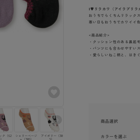
- スポーツブラ
hotto comfort
Atsugi COLORS
スト
タイツの選び方
I♥リラカワ（アイラブリラ
ラーショーツ
- スポーツトップス
イクタイツ
おうちでらくちんリラック
リーショーツ
- スポーツボトムス
みんなの、みんなの。
CLINICAL
寒い日もおうちでカワイイ
o comfort
ル・補正ショーツ
雑貨・小物
ご利用ガイド
gi COLORS
<商品紹介>
ナー
・クッション性のある裏起
七分袖以上）
はじめての方へ
・パンツにも合わせやすい
ールタイム
ップ
・愛らしいねこ柄と、はき
よくある質問（FAQ）
なの、みんなの。
付きインナー
サイズ表
ICAL
お支払い方法について
ジュニ
エア
エア
ライフスタイルウェア
配送方法について
ブランド一覧へ
ツ
ボトムス
返品・交換について
ーブラ
トップス
お問い合わせについて
ラ
ルームウェア・パジャマ
ビキニ
ラ
商品選択
ナー
ショーツ
ック（62
シェリーベージ
アイボリー（38
ブラック（480）
カラーを選ぶ
4）
ュ（385）
9）