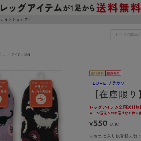
ンラインショップ］
クス
アイテム詳細
IDS
30円でお届けします（沖縄県以外）
IDS
I LOVE リラカワ
【在庫限り
ェア
ライフスタイルウェア
ンドから探す
商品選びのお手伝い
ボトムス
レッグアイテム全国送料無
同一配送先へのお届けなら他の
イヤーブラ
トップス
I
お悩み別ガードル
550
¥
ブラ
ルームウェア・パジャマ
（税込）
アスティーグ
クリアビューティアクティ
ティーグ
ブラジャー特集
プ
アクティブ・スポーツ
お気に入り総登録人数：
アビューティアクティブ
私に似合う、ストッキング選