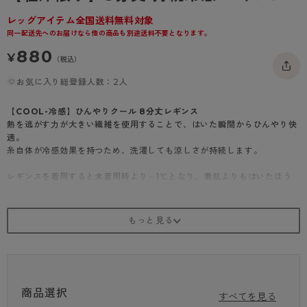
- 着圧タイツ
- 長袖（七分袖以上）
返品・交換について
みんなの、みんなの。
レッグアイテム全国送料無料対象
同一配送先へのお届けなら他の商品も別途送料不要となります。
ソックス・靴下
- タンクトップ
お問い合わせについて
CLINICAL
880
¥
（税込）
レギンス・スパッツ
- カップ付きインナー
ハイジュニ
お気に入り総登録人数：2人
【COOL-冷感】ひんやりクール 8分丈レギンス
熱を逃がす力が大きい繊維を使用することで、はいた瞬間からひんやり快
適。
糸自体が冷感効果を持つため、洗濯しても涼しさが持続します。
レギンスを着用すると未着用時より－1℃となり、素肌よりもはいたほう
が涼しい冷感レギンスです。（※）
はいた瞬間から涼しさを感じられる接触冷感機能が付いています。
UV対策機能もあり、暑い夏を快適に過ごすにはぴったりのひんやりアイ
テムです。
・50デニール相当
・8分丈レギンス
・オールSCY
商品選択
・ボディークールEX使用
すべてを見る
・フルダル糸使用