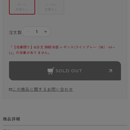
M～L
L～LL
在庫なし
在庫なし
－
＋
注文数
「【在庫限り】8分丈 持続冷感 レギンス(ライトグレー（18）-M～
L)」の在庫がありません。
SOLD OUT
この商品に関するお問い合わせ
商品詳細