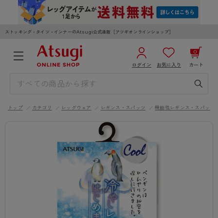
ストッキング・タイツ・インナーのAtsugi公式通販［アツギオンラインショップ］
0
ログイン
お気に入り
カート
3,980円以上のご購入で送料無料
¥0
合計
全国一律330円でお届けします（沖縄県以外）
トップ
カテゴリ
レッグウェア
レギンス・スパッツ
機能性レギンス・スパッツ
カートを見る
ログイン／新規会員登録
WOMEN
MEN
KIDS