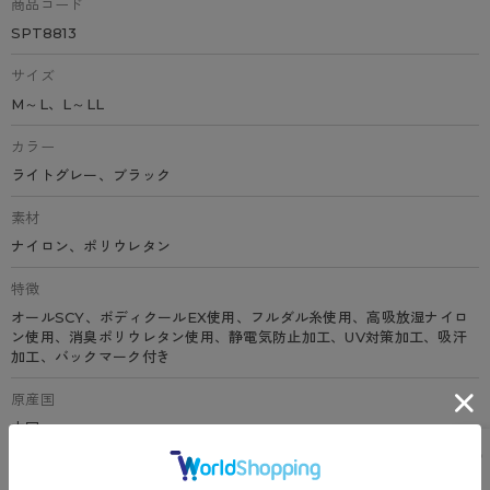
商品コード
SPT8813
サイズ
M～L、L～LL
カラー
ライトグレー、ブラック
素材
ナイロン、ポリウレタン
特徴
オールSCY、ボディクールEX使用、フルダル糸使用、高吸放湿ナイロ
ン使用、消臭ポリウレタン使用、静電気防止加工、UV対策加工、吸汗
加工、バックマーク付き
原産国
中国