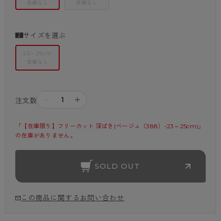
在庫なし
在庫なし
サイズを選ぶ
23～25cm
在庫なし
－
＋
注文数
「【在庫限り】フリーカット 深ばき(ベージュ（388）-23～25cm)」
の在庫がありません。
SOLD OUT
この商品に関するお問い合わせ