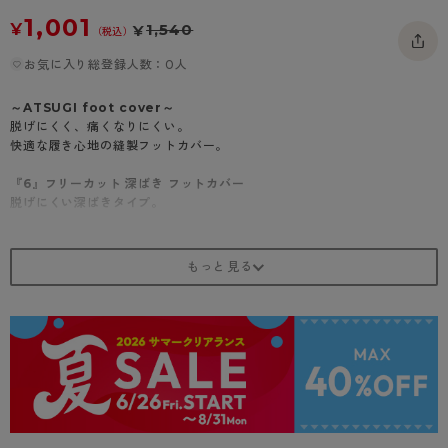
- 着圧タイツ
- 長袖（七分袖以上）
返品・交換について
1,001
みんなの、みんなの。
¥
1,540
¥
（税込）
ソックス・靴下
- タンクトップ
お問い合わせについて
CLINICAL
お気に入り総登録人数：0人
レギンス・スパッツ
- カップ付きインナー
ハイジュニ
～ATSUGI foot cover～
脱げにくく、痛くなりにくい。
快適な履き心地の縫製フットカバー。
『6』フリーカット 深ばき フットカバー
脱げにくい深ばきタイプ。
Point1：ツースクエアすべり止め
靴とフットカバーの間に生じる、横縦どちらの摩擦にも強い形であるスク
エア型すべり止めを採用。
Point2：フラットなM縫い縫製
平らに近い仕上がりになる特別な縫製方法で、縫い目があたって痛くなる
お悩みを解決。
履き口部分もソフトな肌あたり。
Point3：こだわりの生地
伸縮性の高いフリーカット生地を採用。