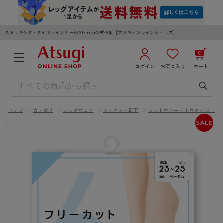
ストッキング・タイツ・インナーのAtsugi公式通販［アツギオンラインショップ］
0
ログイン
お気に入り
カート
3,980円以上のご購入で送料無料
¥0
合計
全国一律330円でお届けします（沖縄県以外）
トップ
カテゴリ
レッグウェア
ソックス・靴下
フットカバー・トウクッション
カートを見る
ログイン／新規会員登録
WOMEN
MEN
KIDS