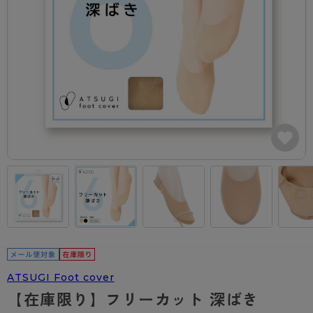
カテゴリから探す
レッグウェア
レッグウエア
レッグウエア
ストッキング
ソックス・靴下
タイツ
ブランドから探す
インナーウェア
インナーウエア
インナーウエア
- 無地ストッキング
クルー・レギュラー丈ソックス
ソックス・靴下
ブラジャー
メンズパンツ
ブラジャー
AZGI
ライフスタイルウェア
ライフスタイルウェア
- 柄ストッキング
スニーカー丈・くるぶし丈ソックス
クルー・レギュラー丈ソックス
商品選びのお手伝い
- ノンワイヤーブラ
ボクサー
ノンワイヤーブラ
ボトムス
ボトムス
アスティーグ
- ショート丈ストッキング
ハイソックス
スニーカー丈・くるぶし丈ソックス
- ワイヤーブラ
トランクス
ワイヤーブラ
トップス
トップス
お悩み別ガードル
クリアビューティアクティブ
ブラジャー特集
ご利用ガイド
- 着圧ストッキング
ハイソックス
- ブラトップ
Tバック・ビキニ
スポーツブラ
ルームウェア・パジャマ
ルームウェア・パジャマ
スゴスト
私に似合う、ストッキング選び
タイツの選び方
- パンティ部レスストッキング
スクールソックス
ショーツ
肌着・インナー
ショーツ
はじめての方へ
アクティブ・スポーツ
フェイクタイツ
タイツ
- レギュラーショーツ
レギュラーショーツ
よくある質問（FAQ）
- スポーツブラ
hotto comfort
- 無地タイツ
- サニタリーショーツ
サニタリーショーツ
サイズ表
- スポーツトップス
Atsugi COLORS
- 柄タイツ
- ガードル・補正ショーツ
ボクサー
お支払い方法について
- スポーツボトムス
ATSUGI Foot cover
BT
【在庫限り】フリーカット 深ばき
- ひざ下丈タイツ
肌着・インナー
配送方法について
雑貨・小物
スクールタイム