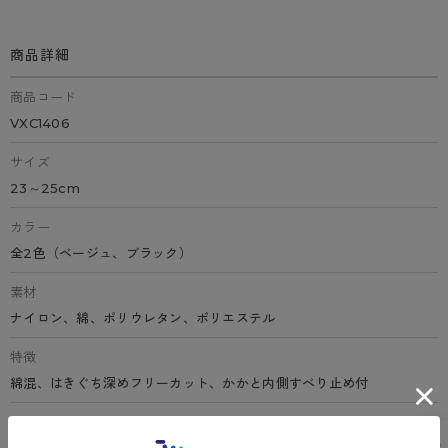
商品詳細
商品コード
VXC1406
サイズ
23～25cm
カラー
全2色（ベージュ、ブラック）
素材
ナイロン、綿、ポリウレタン、ポリエステル
特徴
綿混、はきぐち深めフリーカット、かかと内側すべり止め付
原産国
ベトナム