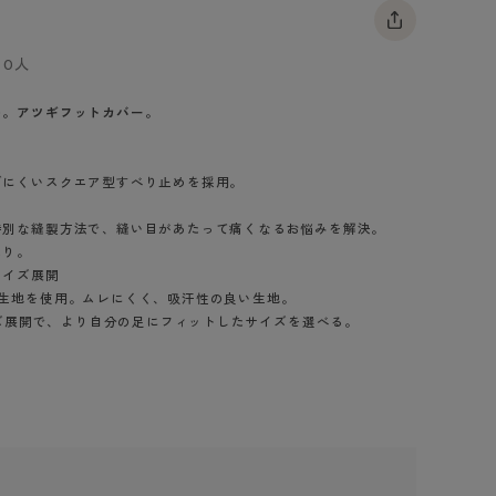
BT
0人
ハイジュニ
い。アツギフットカバー。
ブランド一覧へ
げにくいスクエア型すべり止めを採用。
特別な縫製方法で、縫い目があたって痛くなるお悩みを解決。
たり。
カテゴリ一覧へ
サイズ展開
竺生地を使用。ムレにくく、吸汗性の良い生地。
サイズ展開で、より自分の足にフィットしたサイズを選べる。