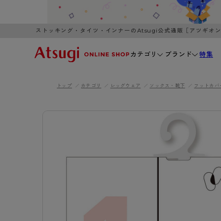
ストッキング・タイツ・インナーのAtsugi公式通販［アツギオ
カテゴリ
ブランド
特集
トップ
カテゴリ
レッグウェア
ソックス・靴下
フットカバ
WOMEN
MEN
K
3,980円以上のご購入で送料無料
全国一律3
ブランドから探す
WOMEN
MEN
K
カテゴリから探す
レッグウェア
インナーウ
カテゴリから探す
ブラ
ストッキング
ブラジャー
- 無地ストッキング
- ノンワ
レッグウェア
AZG
- 柄ストッキング
- ワイヤー
ストッキング
AZGI
アス
インナーウェア
- ショート丈ストッキング
- ブラトッ
- 無地ストッキング
クリ
ブラジャー
ライフスタイルウェア