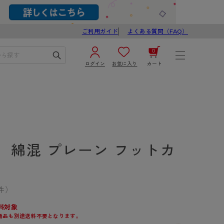
ご利用ガイド
よくある質問（FAQ）
0
ログイン
お気に入り
カート
¥0
合計
ログイン／新規会員登録
カートを見る
】綿混 プレーン フットカ
件）
ブ
スゴスト
料対象
商品も別途送料不要となります。
び