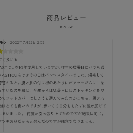
商品レビュー
REVIEW
Uko
2022年7月23日 2:03
すぐ脱げる…
りASTIGUをはきその日はパンツスタイルでした。帰宅して
着替えるとお腹と脚の付け根のあたりにがアセモだらけにな
っていたのを機に、今年からは猛暑日にはストッキングをや
めてフットカバーにしようと選んでみたのがこちら。履き心
地はとても良いのですが､歩いて３０分ももたずに踵が脱げて
しまいました。 何度か引っ張り上げたのですが結果は同じ。
アツギ製品だからと選んだのですが残念でなりません。