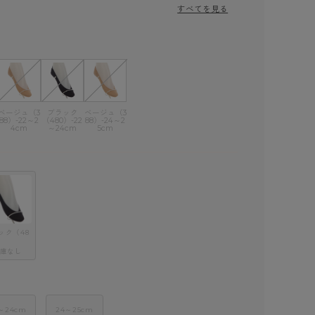
すべてを見る
ベージュ（3
ブラック
ベージュ（3
88）-22～2
（480）-22
88）-24～2
4cm
～24cm
5cm
ック（48
庫なし
～24cm
24～25cm