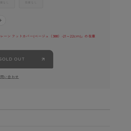
庫なし
在庫なし
＋
ーン フットカバー(ベージュ（388）-21～22cm)」の在庫
SOLD OUT
お問い合わせ