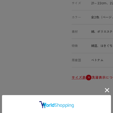
サイズ
21～22cm、2
カラー
全2色（ベージ
素材
綿、ポリエステ
特徴
綿混、はきぐち
原産国
ベトナム
サイズ表
洗濯表示につ