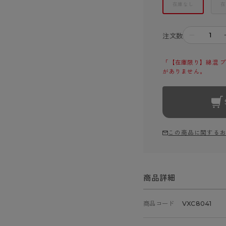
在庫なし
在
－
注文数
「【在庫限り】綿混 プレ
がありません。
この商品に関する
商品詳細
商品コード
VXC8041