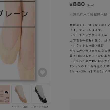
- スポーツブラ
hotto comfort
Atsugi COLORS
880
¥
スト
タイツの選び方
（税込）
ラーショーツ
- スポーツトップス
イクタイツ
お気に入り総登録人数：
リーショーツ
- スポーツボトムス
みんなの、みんなの。
CLINICAL
o comfort
ル・補正ショーツ
雑貨・小物
ご利用ガイド
脱げにくく、痛くなりにく
gi COLORS
ナー
『１』プレーンタイプ。
・ツースクエアすべり止め
七分袖以上）
はじめての方へ
ールタイム
上下左右の擦れに強く、脱
ップ
よくある質問（FAQ）
・フラットなM縫い縫製
なの、みんなの。
付きインナー
平らに近い仕上がりになる
サイズ表
ICAL
履き口部分もソフトな肌あ
お支払い方法について
ジュニ
・こだわりの生地と細かな
エア
エア
ライフスタイルウェア
配送方法について
Tシャツのような綿混の天
ブランド一覧へ
ツ
ボトムス
21cm～25cmまで全3
返品・交換について
ーブラ
トップス
お問い合わせについて
ラ
ルームウェア・パジャマ
ビキニ
ラ
ナー
ショーツ
ベージュ（388）
ブラック（480）