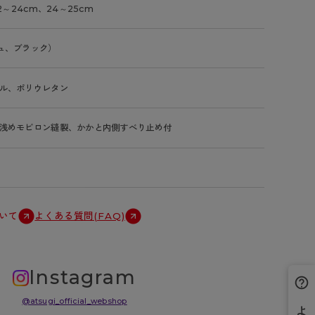
2～24cm、24～25cm
ュ、ブラック）
ル、ポリウレタン
浅めモビロン縫製、かかと内側すべり止め付
いて
よくある質問(FAQ)
Instagram
@atsugi_official_webshop