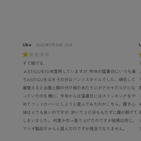
Uko
2022年7月23日 2:03
すぐ脱げる…
 ASTIGUを10年愛用していますが､昨年の猛暑日にいつも通
 ASTIGUを10年愛用していますが､昨年の猛暑日にいつも通
りASTIGUをはきその日はパンツスタイルでした。帰宅して
着替えるとお腹と脚の付け根のあたりにがアセモだらけにな
っていたのを機に、今年からは猛暑日にはストッキングをや
めてフットカバーにしようと選んでみたのがこちら。履き心
地はとても良いのですが､歩いて３０分ももたずに踵が脱げて
しまいました。 何度か引っ張り上げたのですが結果は同じ。
アツギ製品だからと選んだのですが残念でなりません。