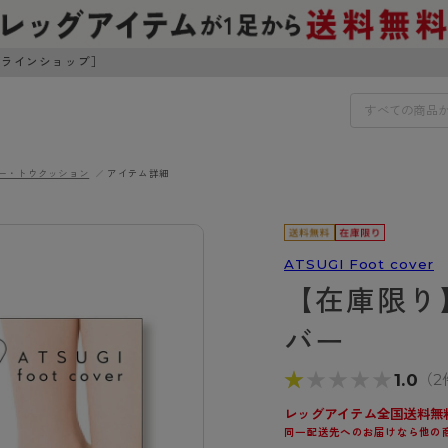
ンラインショップ］
ー・トウクッション
アイテム詳細
IDS
30円でお届けします（沖縄県以外）
IDS
ATSUGI Foot cover
【在庫限り
ェア
ライフスタイルウェア
ンドから探す
商品選びのお手伝い
バー
ボトムス
イヤーブラ
トップス
★★★★★
★★★★★
1.0
（2
I
お悩み別ガードル
ブラ
ルームウェア・パジャマ
アスティーグ
クリアビューティアクティ
ティーグ
ブラジャー特集
レッグアイテム全国送料無
プ
アクティブ・スポーツ
同一配送先へのお届けなら他の
アビューティアクティブ
私に似合う、ストッキング選