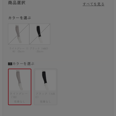
商品選択
使用して二重編みで仕上げています。
すべてを見る
ゆったりとした糸使いで編むことで伸びがよく、やわらかなフィット感も
ポイントです。
カラーを選ぶ
上品な光沢感と柔らかさが人気の天然繊維シルクは、人の肌に近いとされ
る約20種類ものアミノ酸により作られています。
肌との摩擦が少ないので静電気が起こりにくく、繊維の中でも特に皮膚へ
の刺激が少ないことも特徴です。
吸湿性と放湿性があるシルクは、余計な熱や湿気をこもらせないため、布
団の中でもサラリとした履き心地を保ちます。
ライトグレー（1
ブラック（480）
8）-35cm
-35cm
二重編み構造の生地で冷えやすい足首を効率的に温めることで深い眠りを
得やすくなります。
脚元の冷え対策として年間通して使えるレッグウォーマーは、寒がりさん
カラーを選ぶ
の温活にもおすすめです。
※商品画像はできる限り実物の色に近づけるよう調整しておりますが、 ご
覧になる環境（PCのモニタ設定やスマホ画面シール等）により実物と色
ライトグレー
ブラック（48
味が異なる場合がございます。
（18）
0）
在庫なし
在庫なし