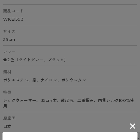
商品コード
WKE1593
サイズ
35cm
カラー
全2色（ライトグレー、ブラック）
素材
ポリエステル、絹、ナイロン、ポリウレタン
特徴
レッグウォーマー、35cm丈、微起毛、二重編み、内側シルク100％使
用
原産国
日本