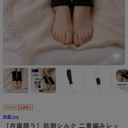
カテゴリから探す
レッグウェア
レッグウエア
レッグウエア
ストッキング
ソックス・靴下
タイツ
ブランドから探す
インナーウェア
インナーウエア
インナーウエア
- 無地ストッキング
クルー・レギュラー丈ソックス
ソックス・靴下
ブラジャー
メンズパンツ
ブラジャー
AZGI
ライフスタイルウェア
ライフスタイルウェア
- 柄ストッキング
スニーカー丈・くるぶし丈ソックス
クルー・レギュラー丈ソックス
商品選びのお手伝い
- ノンワイヤーブラ
ボクサー
ノンワイヤーブラ
ボトムス
ボトムス
アスティーグ
- ショート丈ストッキング
ハイソックス
スニーカー丈・くるぶし丈ソックス
- ワイヤーブラ
トランクス
ワイヤーブラ
トップス
トップス
お悩み別ガードル
クリアビューティアクティブ
ブラジャー特集
ご利用ガイド
- 着圧ストッキング
ハイソックス
- ブラトップ
Tバック・ビキニ
スポーツブラ
ルームウェア・パジャマ
ルームウェア・パジャマ
スゴスト
私に似合う、ストッキング選び
タイツの選び方
- パンティ部レスストッキング
スクールソックス
ショーツ
肌着・インナー
ショーツ
はじめての方へ
アクティブ・スポーツ
フェイクタイツ
タイツ
- レギュラーショーツ
レギュラーショーツ
よくある質問（FAQ）
- スポーツブラ
hotto comfort
- 無地タイツ
- サニタリーショーツ
サニタリーショーツ
サイズ表
- スポーツトップス
Atsugi COLORS
- 柄タイツ
- ガードル・補正ショーツ
ボクサー
お支払い方法について
- スポーツボトムス
BT
快眠ing
- ひざ下丈タイツ
肌着・インナー
配送方法について
雑貨・小物
スクールタイム
【在庫限り】肌側シルク 二重編みレッ