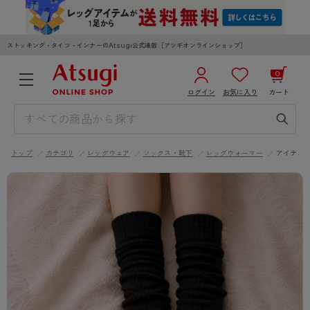
ストッキング・タイツ・インナーのAtsugi公式通販［アツギオンラインショップ］
0
ログイン
お気に入り
カート
3,980円以上のご購入で送料無料
¥0
合計
全国一律330円でお届けします（沖縄県以外）
トップ
カテゴリ
レッグウェア
ソックス・靴下
レッグウォーマー
アイテム
カートを見る
ログイン／新規会員登録
WOMEN
MEN
KIDS