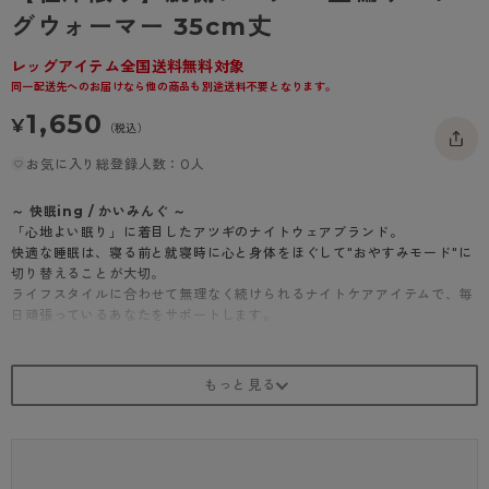
- 着圧タイツ
グウォーマー 35cm丈
- 長袖（七分袖以上）
返品・交換について
みんなの、みんなの。
ソックス・靴下
- タンクトップ
お問い合わせについて
レッグアイテム全国送料無料対象
CLINICAL
同一配送先へのお届けなら他の商品も別途送料不要となります。
レギンス・スパッツ
- カップ付きインナー
ハイジュニ
1,650
¥
（税込）
お気に入り総登録人数：0人
～ 快眠ing / かいみんぐ ～
「心地よい眠り」に着目したアツギのナイトウェアブランド。
快適な睡眠は、寝る前と就寝時に心と身体をほぐして"おやすみモード"に
切り替えることが大切。
ライフスタイルに合わせて無理なく続けられるナイトケアアイテムで、毎
日頑張っているあなたをサポートします。
＜商品紹介＞
肌側シルク 二重編みレッグウォーマー （35cm丈）
二重編み構造で保温性にすぐれた冷え対策におすすめのレッグウォーマ
ー。
厚手×微起毛生地でよくのびる仕様のひざ下丈です。
表側はふわっとやわらかい肌触りのピーチスキン素材、内側にはシルクを