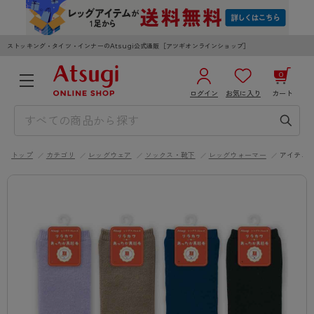
ストッキング・タイツ・インナーのAtsugi公式通販［アツギオンラインショップ］
0
ログイン
お気に入り
カート
3,980円以上のご購入で送料無料
¥0
合計
全国一律330円でお届けします（沖縄県以外）
トップ
カテゴリ
レッグウェア
ソックス・靴下
レッグウォーマー
アイテム
カートを見る
ログイン／新規会員登録
WOMEN
MEN
KIDS