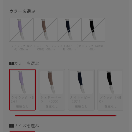
ご覧になる環境（PCのモニタ設定やスマホ画面シール等）により実物
カラーを選ぶ
と色味が異なる
場合がございます。
ライラック（62
シェリーベージュ
ナイトネビー（58
ブラック（480）
4）-35cm
（385）-35cm
1）-35cm
-35cm
カラーを選ぶ
ライラック（6
シェリーベー
ナイトネビー
ブラック（48
24）
ジュ（385）
（581）
0）
在庫なし
在庫なし
在庫なし
在庫なし
サイズを選ぶ