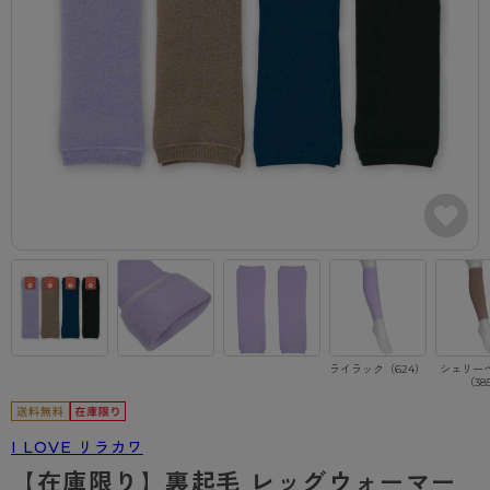
カテゴリから探す
レッグウェア
レッグウエア
レッグウエア
ストッキング
ソックス・靴下
タイツ
ブランドから探す
インナーウェア
インナーウエア
インナーウエア
- 無地ストッキング
クルー・レギュラー丈ソックス
ソックス・靴下
ブラジャー
メンズパンツ
ブラジャー
AZGI
ライフスタイルウェア
ライフスタイルウェア
- 柄ストッキング
スニーカー丈・くるぶし丈ソックス
クルー・レギュラー丈ソックス
商品選びのお手伝い
- ノンワイヤーブラ
ボクサー
ノンワイヤーブラ
ボトムス
ボトムス
アスティーグ
- ショート丈ストッキング
ハイソックス
スニーカー丈・くるぶし丈ソックス
- ワイヤーブラ
トランクス
ワイヤーブラ
トップス
トップス
お悩み別ガードル
クリアビューティアクティブ
ブラジャー特集
ご利用ガイド
- 着圧ストッキング
ハイソックス
- ブラトップ
Tバック・ビキニ
スポーツブラ
ルームウェア・パジャマ
ルームウェア・パジャマ
スゴスト
私に似合う、ストッキング選び
タイツの選び方
- パンティ部レスストッキング
スクールソックス
ショーツ
肌着・インナー
ショーツ
はじめての方へ
アクティブ・スポーツ
フェイクタイツ
タイツ
- レギュラーショーツ
レギュラーショーツ
よくある質問（FAQ）
- スポーツブラ
hotto comfort
ライラック（624）
シェリー
（38
- 無地タイツ
- サニタリーショーツ
サニタリーショーツ
サイズ表
- スポーツトップス
Atsugi COLORS
- 柄タイツ
- ガードル・補正ショーツ
ボクサー
お支払い方法について
- スポーツボトムス
BT
I LOVE リラカワ
- ひざ下丈タイツ
肌着・インナー
配送方法について
雑貨・小物
スクールタイム
【在庫限り】裏起毛 レッグウォーマー