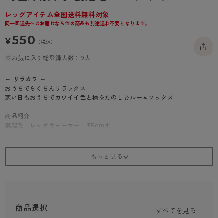
- 着圧タイツ
- 長袖（七分袖以上）
返品・交換について
みんなの、みんなの。
レッグアイテム全国送料無料対象
同一配送先へのお届けなら他の商品も別途送料不要となります。
ソックス・靴下
- タンクトップ
お問い合わせについて
CLINICAL
550
¥
（税込）
レギンス・スパッツ
- カップ付きインナー
ハイジュニ
お気に入り総登録人数：9人
～ リラカワ ～
おうちでらくちんリラックス
寒い日もおうちでカワイイ色と柄をたのしむルームソックス
商品紹介
裏起毛 レッグウォーマー 35cm丈
クッション性のある裏起毛＋パイルでダブルの暖かさ。
ひざ下まで暖かい最もポピュラーな丈です。
ワイトパンツやルームウェア、スカート下にご使用いただけます。
・アクリル
・裏起毛
・総パイル
商品選択
すべてを見る
※商品画像はできる限り実物の色に近づけるよう調整しておりますが、