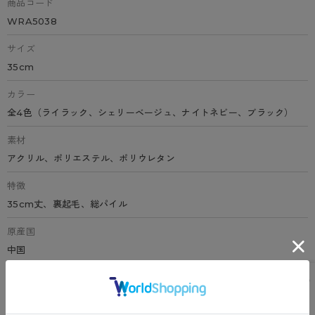
商品コード
WRA5038
サイズ
35cm
カラー
全4色（ライラック、シェリーベージュ、ナイトネビー、ブラック）
素材
アクリル、ポリエステル、ポリウレタン
特徴
35cm丈、裏起毛、総パイル
原産国
中国
サイズ表
洗濯表示について
よくある質問(FAQ)