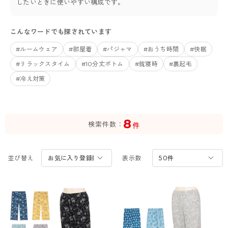
したいときに使いやすい構成です。
カテゴリから探す
レッグウェア
レッグウエア
レッグウエア
こんなワードでも探されています
ストッキング
ソックス・靴下
タイツ
ブランドから探す
インナーウェア
インナーウエア
インナーウエア
#ルームウェア
#部屋着
#パジャマ
#おうち時間
#快眠
- 無地ストッキング
クルー・レギュラー丈ソックス
ソックス・靴下
#リラックスタイム
ブラジャー
メンズパンツ
ブラジャー
#10分丈ボトム
#就寝時
#裏起毛
AZGI
ライフスタイルウェア
ライフスタイルウェア
#冷え対策
- 柄ストッキング
スニーカー丈・くるぶし丈ソックス
クルー・レギュラー丈ソックス
商品選びのお手伝い
- ノンワイヤーブラ
ボクサー
ノンワイヤーブラ
ボトムス
ボトムス
アスティーグ
- ショート丈ストッキング
ハイソックス
スニーカー丈・くるぶし丈ソックス
- ワイヤーブラ
トランクス
ワイヤーブラ
トップス
トップス
お悩み別ガードル
クリアビューティアクティブ
ブラジャー特集
8
ご利用ガイド
- 着圧ストッキング
ハイソックス
- ブラトップ
Tバック・ビキニ
スポーツブラ
ルームウェア・パジャマ
ルームウェア・パジャマ
検索件数
スゴスト
件
私に似合う、ストッキング選び
タイツの選び方
- パンティ部レスストッキング
スクールソックス
ショーツ
肌着・インナー
ショーツ
はじめての方へ
アクティブ・スポーツ
フェイクタイツ
並び替え
表示数
タイツ
- レギュラーショーツ
レギュラーショーツ
よくある質問（FAQ）
- スポーツブラ
hotto comfort
- 無地タイツ
- サニタリーショーツ
サニタリーショーツ
サイズ表
- スポーツトップス
Atsugi COLORS
- 柄タイツ
- ガードル・補正ショーツ
ボクサー
お支払い方法について
- スポーツボトムス
BT
- ひざ下丈タイツ
肌着・インナー
配送方法について
雑貨・小物
スクールタイム