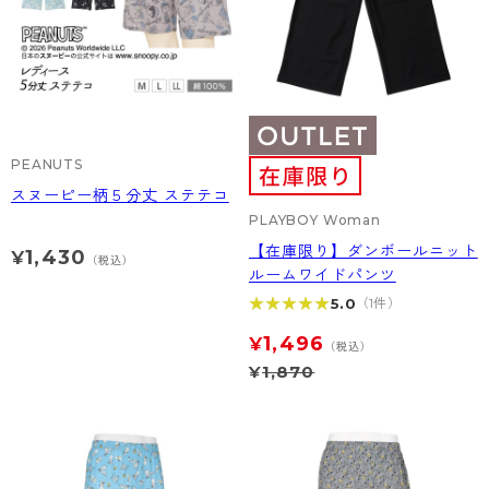
PEANUTS
スヌーピー柄５分丈 ステテコ
PLAYBOY Woman
【在庫限り】ダンボールニット
1,430
¥
（税込）
ルームワイドパンツ
★★★★★
★★★★★
5.0
（1件）
1,496
¥
（税込）
¥
1,870