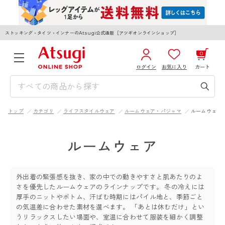
ストッキング・タイツ・インナーのAtsugi公式通販［アツギオンラインショップ］
0
ログイン
お気に入り
カート
3,980円以上のご購入で送料無料
¥0
合計
全国一律330円でお届けします（沖縄県以外）
トップ
カテゴリ
ライフスタイルウェア
ルームウェア・パジャマ
ルームウェア
カートを見る
ログイン／新規会員登録
ルームウェア
外出着の緊張感を抜き、家の中での動きやすさと肌あたりのよ
さを優先したルームウェアのラインナップです。 冬の冷えには
厚手のニットやボトム、汗ばむ時期にはパイル地と、季節ごと
WOMEN
MEN
KIDS
の気温差に合わせた素材を選べます。 「あとは休むだけ」とい
うリラックスしたい場面や、室温に合わせて服装を細かく調整