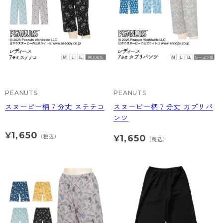
- 着圧タイツ
- 長袖（七分袖以上）
返品・交換について
みんなの、みんなの。
ソックス・靴下
- タンクトップ
お問い合わせについて
CLINICAL
レギンス・スパッツ
- カップ付きインナー
ハイジュニ
PEANUTS
PEANUTS
スヌーピー柄７分丈 ステテコ
スヌーピー柄７分丈 カプリパ
ンツ
1,650
¥
1,650
（税込）
¥
（税込）