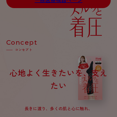
一般医療機器ページ
カテゴリから探す
レッグウェア
レッグウエア
レッグウエア
ストッキング
ソックス・靴下
タイツ
ブランドから探す
インナーウェア
インナーウエア
インナーウエア
- 無地ストッキング
クルー・レギュラー丈ソックス
ソックス・靴下
ブラジャー
メンズパンツ
ブラジャー
AZGI
ライフスタイルウェア
ライフスタイルウェア
Concept
- 柄ストッキング
スニーカー丈・くるぶし丈ソックス
クルー・レギュラー丈ソックス
商品選びのお手伝い
- ノンワイヤーブラ
ボクサー
ノンワイヤーブラ
ボトムス
ボトムス
アスティーグ
コンセプト
- ショート丈ストッキング
ハイソックス
スニーカー丈・くるぶし丈ソックス
- ワイヤーブラ
トランクス
ワイヤーブラ
トップス
トップス
お悩み別ガードル
クリアビューティアクティブ
ブラジャー特集
ご利用ガイド
- 着圧ストッキング
ハイソックス
- ブラトップ
Tバック・ビキニ
スポーツブラ
ルームウェア・パジャマ
ルームウェア・パジャマ
スゴスト
私に似合う、ストッキング選び
心地よく生きたいを、支え
タイツの選び方
- パンティ部レスストッキング
スクールソックス
ショーツ
肌着・インナー
ショーツ
はじめての方へ
アクティブ・スポーツ
フェイクタイツ
タイツ
- レギュラーショーツ
レギュラーショーツ
よくある質問（FAQ）
- スポーツブラ
たい
hotto comfort
- 無地タイツ
- サニタリーショーツ
サニタリーショーツ
サイズ表
- スポーツトップス
Atsugi COLORS
- 柄タイツ
- ガードル・補正ショーツ
ボクサー
お支払い方法について
- スポーツボトムス
BT
長きに渡り、多くの肌と心に触れ、
- ひざ下丈タイツ
肌着・インナー
配送方法について
雑貨・小物
スクールタイム