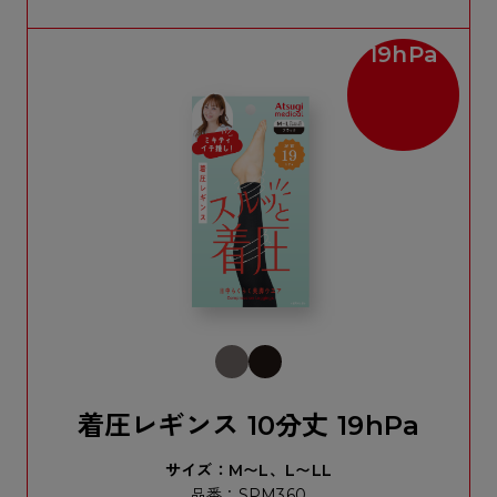
19hPa
着圧レギンス 10分丈 19hPa
サイズ：M〜L、L〜LL
品番：SPM360