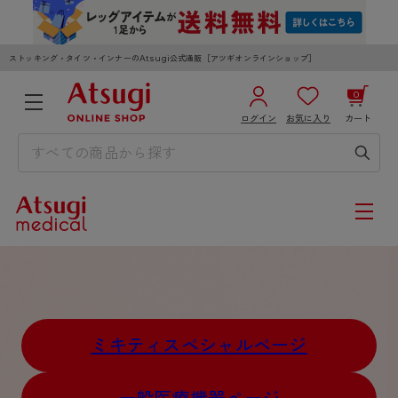
ストッキング・タイツ・インナーのAtsugi公式通販［アツギオンラインショップ］
0
ログイン
お気に入り
カート
3,980円以上のご購入で送料無料
¥0
合計
全国一律330円でお届けします（沖縄県以外）
カートを見る
ログイン／新規会員登録
ミキティスペシャルページ
WOMEN
MEN
KIDS