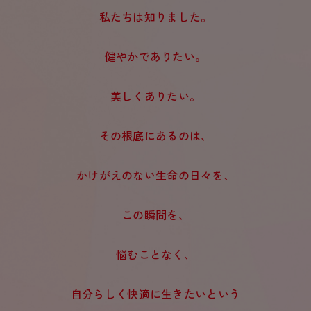
- 着圧タイツ
- 長袖（七分袖以上）
返品・交換について
私たちは知りました。
みんなの、みんなの。
ソックス・靴下
- タンクトップ
お問い合わせについて
CLINICAL
健やかでありたい。
レギンス・スパッツ
- カップ付きインナー
ハイジュニ
美しくありたい。
その根底にあるのは、
かけがえのない生命の日々を、
この瞬間を、
悩むことなく、
自分らしく快適に生きたいという