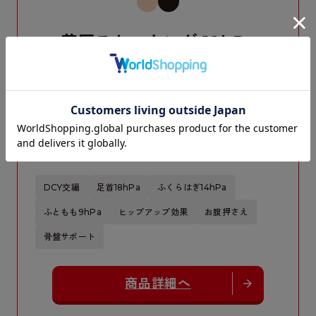
着圧ストッキング 18hPa
サイズ：M〜L、L〜LL
品番：MD001
着圧ストッキング
¥2,640
税込価格
DCY交編
足首18hPa
ふくらはぎ14hPa
ふともも9hPa
ヒップアップ効果
お腹押さえ
骨盤サポート
商品詳細へ