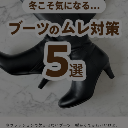
カテゴリから探す
レッグウェア
レッグウエア
レッグウエア
ストッキング
ソックス・靴下
タイツ
ブランドから探す
インナーウェア
インナーウエア
インナーウエア
- 無地ストッキング
クルー・レギュラー丈ソックス
ソックス・靴下
ブラジャー
メンズパンツ
ブラジャー
AZGI
ライフスタイルウェア
ライフスタイルウェア
- 柄ストッキング
スニーカー丈・くるぶし丈ソックス
クルー・レギュラー丈ソックス
商品選びのお手伝い
- ノンワイヤーブラ
ボクサー
ノンワイヤーブラ
ボトムス
ボトムス
アスティーグ
- ショート丈ストッキング
ハイソックス
スニーカー丈・くるぶし丈ソックス
- ワイヤーブラ
トランクス
ワイヤーブラ
トップス
トップス
お悩み別ガードル
クリアビューティアクティブ
ブラジャー特集
ご利用ガイド
- 着圧ストッキング
ハイソックス
- ブラトップ
Tバック・ビキニ
スポーツブラ
ルームウェア・パジャマ
ルームウェア・パジャマ
スゴスト
私に似合う、ストッキング選び
タイツの選び方
- パンティ部レスストッキング
スクールソックス
ショーツ
肌着・インナー
ショーツ
はじめての方へ
アクティブ・スポーツ
フェイクタイツ
タイツ
- レギュラーショーツ
レギュラーショーツ
よくある質問（FAQ）
- スポーツブラ
hotto comfort
- 無地タイツ
- サニタリーショーツ
サニタリーショーツ
サイズ表
- スポーツトップス
Atsugi COLORS
- 柄タイツ
- ガードル・補正ショーツ
ボクサー
お支払い方法について
- スポーツボトムス
BT
- ひざ下丈タイツ
肌着・インナー
配送方法について
雑貨・小物
スクールタイム
冬ファッションで欠かせないブーツ！暖かくてかわいいけど、