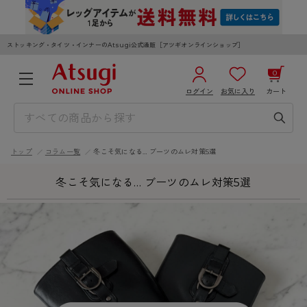
ストッキング・タイツ・インナーのAtsugi公式通販［アツギオンラインショップ］
0
ログイン
お気に入り
カート
3,980円以上のご購入で送料無料
¥0
合計
全国一律330円でお届けします（沖縄県以外）
トップ
コラム一覧
冬こそ気になる… ブーツのムレ対策5選
カートを見る
ログイン／新規会員登録
冬こそ気になる… ブーツのムレ対策5選
WOMEN
MEN
KIDS