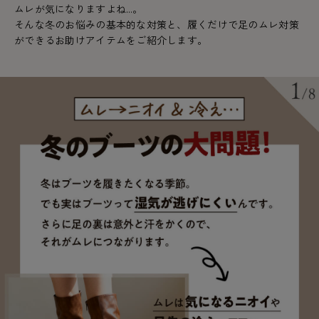
ムレが気になりますよね…。
- 着圧タイツ
- 長袖（七分袖以上）
返品・交換について
みんなの、みんなの。
そんな冬のお悩みの基本的な対策と、履くだけで足のムレ対策
ができるお助けアイテムをご紹介します。
ソックス・靴下
- タンクトップ
お問い合わせについて
CLINICAL
レギンス・スパッツ
- カップ付きインナー
ハイジュニ