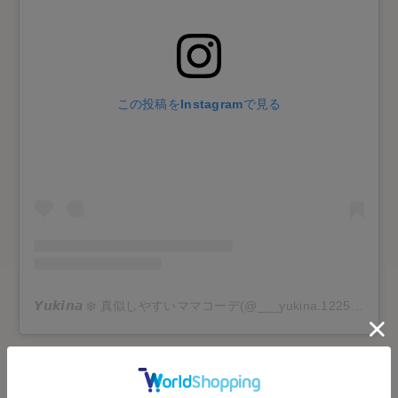
この投稿をInstagramで見る
𝙔𝙪𝙠𝙞𝙣𝙖 ❄️ 真似しやすいママコーデ(@___yukina.1225)がシェアした投稿
ビビッドなカラー使いなのに、真似しやすいコーデで人気の
___
yukina.1225
さんのコーデ。