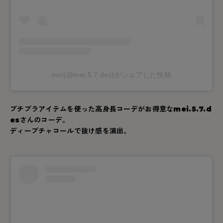
- 着圧タイツ
- 長袖（七分袖以上）
返品・交換について
みんなの、みんなの。
ソックス・靴下
- タンクトップ
お問い合わせについて
CLINICAL
レギンス・スパッツ
- カップ付きインナー
ハイジュニ
mei(@mei.5.7.des)がシェアした投稿
プチプラアイテムを使った高身長コーデがお得意な
mei.5.7.d
es
さんのコーデ。
ディープチャコールで抜け感を演出。