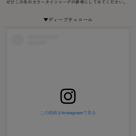
ぜひこの冬のカラータイツコーデの参考にしてみてください。
カテゴリから探す
レッグウェア
レッグウエア
レッグウエア
▼ディープチャコール
ストッキング
ソックス・靴下
タイツ
ブランドから探す
インナーウェア
インナーウエア
インナーウエア
- 無地ストッキング
クルー・レギュラー丈ソックス
ソックス・靴下
ブラジャー
メンズパンツ
ブラジャー
AZGI
ライフスタイルウェア
ライフスタイルウェア
- 柄ストッキング
スニーカー丈・くるぶし丈ソックス
クルー・レギュラー丈ソックス
商品選びのお手伝い
- ノンワイヤーブラ
ボクサー
ノンワイヤーブラ
ボトムス
ボトムス
アスティーグ
- ショート丈ストッキング
ハイソックス
スニーカー丈・くるぶし丈ソックス
- ワイヤーブラ
トランクス
ワイヤーブラ
トップス
トップス
お悩み別ガードル
クリアビューティアクティブ
ブラジャー特集
ご利用ガイド
- 着圧ストッキング
ハイソックス
- ブラトップ
Tバック・ビキニ
スポーツブラ
ルームウェア・パジャマ
ルームウェア・パジャマ
スゴスト
私に似合う、ストッキング選び
タイツの選び方
- パンティ部レスストッキング
スクールソックス
ショーツ
肌着・インナー
ショーツ
はじめての方へ
アクティブ・スポーツ
フェイクタイツ
タイツ
- レギュラーショーツ
レギュラーショーツ
よくある質問（FAQ）
- スポーツブラ
hotto comfort
- 無地タイツ
- サニタリーショーツ
サニタリーショーツ
サイズ表
- スポーツトップス
Atsugi COLORS
この投稿をInstagramで見る
- 柄タイツ
- ガードル・補正ショーツ
ボクサー
お支払い方法について
- スポーツボトムス
BT
- ひざ下丈タイツ
肌着・インナー
配送方法について
雑貨・小物
スクールタイム