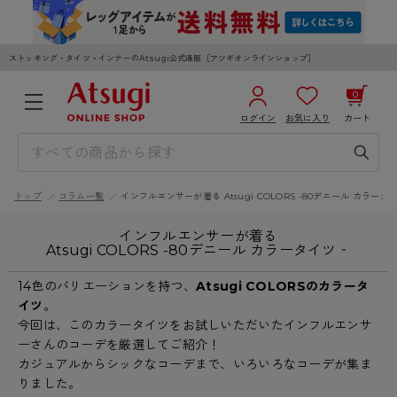
ストッキング・タイツ・インナーのAtsugi公式通販［アツギオンラインショップ］
0
ログイン
お気に入り
カート
3,980円以上のご購入で送料無料
¥0
合計
全国一律330円でお届けします（沖縄県以外）
トップ
コラム一覧
インフルエンサーが着る Atsugi COLORS -80デニール カラータ
カートを見る
ログイン／新規会員登録
インフルエンサーが着る
Atsugi COLORS -80デニール カラータイツ‐
14色のバリエーションを持つ、
Atsugi COLORSのカラータ
イツ
。
今回は、このカラータイツをお試しいただいたインフルエンサ
ーさんのコーデを厳選してご紹介！
WOMEN
MEN
KIDS
カジュアルからシックなコーデまで、いろいろなコーデが集ま
りました。