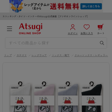
ストッキング・タイツ・インナーのAtsugi公式通販［アツギオンラインショップ］
0
ログイン
お気に入り
カート
3,980円以上のご購入で送料無料
¥0
合計
全国一律330円でお届けします（沖縄県以外）
トップ
カテゴリ
レッグウェア
ソックス・靴下
クルーソックス・レギュラーソ
カートを見る
ログイン／新規会員登録
WOMEN
MEN
KIDS