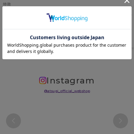
特徴
ロークルー丈、コミック柄（透け感あり）、足型セット加工
原産国
日本
サイズ表
洗濯表示について
よくある質問(FAQ)
Instagram
@atsugi_official_webshop