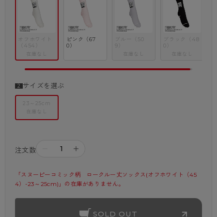
※商品画像はできる限り実物の色に近づけるよう調整しておりますが、
ご覧になる環境（PCのモニタ設定やスマホ画面シール等）により
実物と色味が異なる場合がございます。
オフホワイト
ピンク（67
ブルー（50
ブラック（48
（454）
0）
9）
0）
在庫なし
在庫なし
在庫なし
サイズを選ぶ
23～25cm
在庫なし
－
＋
注文数
「スヌーピーコミック柄　ロークルー丈ソックス(オフホワイト（45
4）-23～25cm)」の在庫がありません。
SOLD OUT