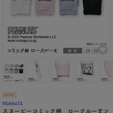
カテゴリから探す
レッグウェア
レッグウエア
レッグウエア
ストッキング
ソックス・靴下
タイツ
ブランドから探す
インナーウェア
インナーウエア
インナーウエア
- 無地ストッキング
クルー・レギュラー丈ソックス
ソックス・靴下
ブラジャー
メンズパンツ
ブラジャー
AZGI
ライフスタイルウェア
ライフスタイルウェア
- 柄ストッキング
スニーカー丈・くるぶし丈ソックス
クルー・レギュラー丈ソックス
商品選びのお手伝い
- ノンワイヤーブラ
ボクサー
ノンワイヤーブラ
ボトムス
ボトムス
アスティーグ
- ショート丈ストッキング
ハイソックス
スニーカー丈・くるぶし丈ソックス
- ワイヤーブラ
トランクス
ワイヤーブラ
トップス
トップス
お悩み別ガードル
クリアビューティアクティブ
ブラジャー特集
ご利用ガイド
- 着圧ストッキング
ハイソックス
- ブラトップ
Tバック・ビキニ
スポーツブラ
ルームウェア・パジャマ
ルームウェア・パジャマ
スゴスト
私に似合う、ストッキング選び
タイツの選び方
- パンティ部レスストッキング
スクールソックス
ショーツ
肌着・インナー
ショーツ
はじめての方へ
アクティブ・スポーツ
フェイクタイツ
タイツ
- レギュラーショーツ
レギュラーショーツ
よくある質問（FAQ）
- スポーツブラ
hotto comfort
- 無地タイツ
- サニタリーショーツ
サニタリーショーツ
サイズ表
- スポーツトップス
Atsugi COLORS
- 柄タイツ
- ガードル・補正ショーツ
ボクサー
お支払い方法について
- スポーツボトムス
BT
PEANUTS
- ひざ下丈タイツ
肌着・インナー
配送方法について
雑貨・小物
スクールタイム
スヌーピーコミック柄 ロークルー丈ソ