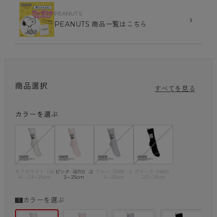
ロークルー丈で、カジュアルなスタイルにもぴったり。
PEANUTS
›
毎日のコーディネートにちょっとしたアクセントを加えたい方にお
PEANUTS 商品一覧はこちら
すすめです！
・ロークルー
・綿混
商品選択
・コミック柄(透け感あり)
すべてを見る
・足型セット加工
カラーを選ぶ
PEANUTS （ピーナッツ）
アメリカの漫画家チャールズ M.シュルツが1950年から描き始めた
コミック「PEANUTS （ピーナッツ）」。
主人公であるチャーリー・ブラウン少年の飼っているビーグル犬の
オフホワイト（45
ピンク（670）-2
ブルー（509）-2
ブラック（480）
「SNOOPY/スヌーピー」は、その愛らしさから幅広い年齢層に人
4）-23～25cm
3～25cm
3～25cm
-23～25cm
気が高く、世界的に知られています。
カラーを選ぶ