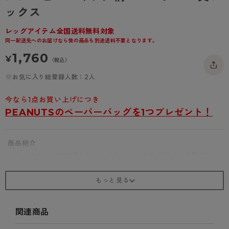
- 着圧タイツ
ックス
- 長袖（七分袖以上）
返品・交換について
みんなの、みんなの。
ソックス・靴下
- タンクトップ
お問い合わせについて
レッグアイテム全国送料無料対象
CLINICAL
同一配送先へのお届けなら他の商品も別途送料不要となります。
レギンス・スパッツ
- カップ付きインナー
ハイジュニ
1,760
¥
（税込）
お気に入り総登録人数：2人
今なら1点お買い上げにつき
PEANUTSのペーパーバッグを1つプレゼント！
商品紹介
コミックの一コマが描かれたようなユニークなデザインの靴下。
綿混素材を使用しているので、肌触りが良く、快適なはき心地を提
供します。
透け感のあるコミック柄が、脚もとに遊び心をプラスしてくれます
よ。
関連商品
さらに、かかとがずれにくい加工が施されているので、フィット感
もばっちりです。