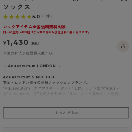
- 着圧タイツ
ソックス
- 長袖（七分袖以上）
返品・交換について
みんなの、みんなの。
★★★★★
★★★★★
5.0
（1件）
ソックス・靴下
- タンクトップ
お問い合わせについて
CLINICAL
レッグアイテム全国送料無料対象
レギンス・スパッツ
- カップ付きインナー
ハイジュニ
同一配送先へのお届けなら他の商品も別途送料不要となります。
1,430
¥
（税込）
お気に入り総登録人数：1人
～ Aquascutum LONDON ～
Aquascutum SINCE 1851
英国・ロンドン発祥の老舗ファッションブランド。
“Aquascutum（アクアスキュータム）”とは、ラテン語の“aqua－
水”と“scutum－盾”を組み合わせた「防水」という意味をもつ造語。
産業革命の時代、雨の多い英国特有の気候でも羽織れるコートを、と考え
たのがブランドの起源です。
ブランドの象徴である「クラブチェック」や「クレスト－紋章」を筆頭
に、洗練された英国の世界観をレッグウェアにも落とし込みました。
世界中で愛され、継承されていく伝統と誇りをお届けします。