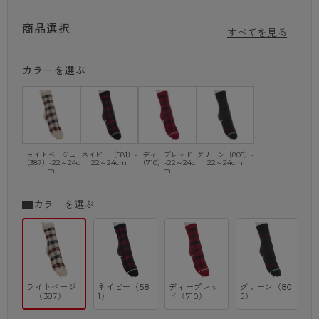
<商品紹介>
ラージクラブチェック柄 ロークルー丈ソックス
商品選択
毛混素材なので、お外履きでもお家履きでも暖かく、内外兼用の生地感で
すべてを見る
す。
カラーを選ぶ
・アクリル
・ラージクラブチェック柄
・ソフトクチゴム
※商品画像はできる限り実物の色に近づけるよう調整しておりますが、
ご覧になる環境（PCのモニタ設定やスマホ画面シール等）により実物
と色味が異なる場合がございます。
ライトベージュ
ネイビー（581）-
ディープレッド
グリーン（805）-
（387）-22～24c
22～24cm
（710）-22～24c
22～24cm
m
m
カラーを選ぶ
ライトベージ
ネイビー（58
ディープレッ
グリーン（80
ュ（387）
1）
ド（710）
5）