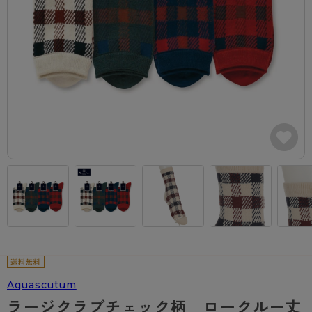
カテゴリから探す
レッグウェア
レッグウエア
レッグウエア
ストッキング
ソックス・靴下
タイツ
ブランドから探す
インナーウェア
インナーウエア
インナーウエア
- 無地ストッキング
クルー・レギュラー丈ソックス
ソックス・靴下
ブラジャー
メンズパンツ
ブラジャー
AZGI
ライフスタイルウェア
ライフスタイルウェア
- 柄ストッキング
スニーカー丈・くるぶし丈ソックス
クルー・レギュラー丈ソックス
商品選びのお手伝い
- ノンワイヤーブラ
ボクサー
ノンワイヤーブラ
ボトムス
ボトムス
アスティーグ
- ショート丈ストッキング
ハイソックス
スニーカー丈・くるぶし丈ソックス
- ワイヤーブラ
トランクス
ワイヤーブラ
トップス
トップス
お悩み別ガードル
クリアビューティアクティブ
ブラジャー特集
ご利用ガイド
- 着圧ストッキング
ハイソックス
- ブラトップ
Tバック・ビキニ
スポーツブラ
ルームウェア・パジャマ
ルームウェア・パジャマ
スゴスト
私に似合う、ストッキング選び
タイツの選び方
- パンティ部レスストッキング
スクールソックス
ショーツ
肌着・インナー
ショーツ
はじめての方へ
アクティブ・スポーツ
フェイクタイツ
タイツ
- レギュラーショーツ
レギュラーショーツ
よくある質問（FAQ）
- スポーツブラ
hotto comfort
- 無地タイツ
- サニタリーショーツ
サニタリーショーツ
サイズ表
- スポーツトップス
Atsugi COLORS
- 柄タイツ
- ガードル・補正ショーツ
ボクサー
お支払い方法について
- スポーツボトムス
BT
Aquascutum
- ひざ下丈タイツ
肌着・インナー
配送方法について
雑貨・小物
スクールタイム
ラージクラブチェック柄 ロークルー丈