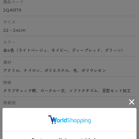
商品コード
2QA1375
サイズ
22～24cm
カラー
全4色（ライトベージュ、ネイビー、ディープレッド、グリーン）
素材
アクリル、ナイロン、ポリエステル、毛、ポリウレタン
特徴
クラブチェック柄、ロークルー丈、ソフトクチゴム、足型セット加工
原産国
日本
サイズ表
洗濯表示について
よくある質問(FAQ)