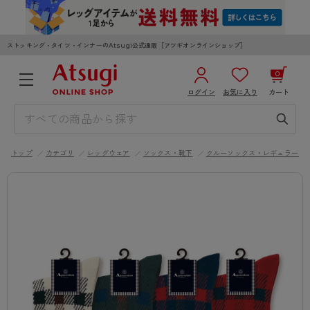
ストッキング・タイツ・インナーのAtsugi公式通販［アツギオンラインショップ］
0
ログイン
お気に入り
カート
3,980円以上のご購入で送料無料
¥0
合計
全国一律330円でお届けします（沖縄県以外）
トップ
カテゴリ
レッグウェア
ソックス・靴下
クルーソックス・レギュラーソ
カートを見る
ログイン／新規会員登録
WOMEN
MEN
KIDS