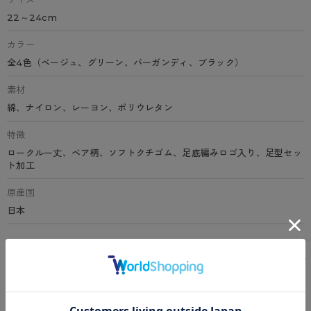
22～24cm
カラー
全4色（ベージュ、グリーン、バーガンディ、ブラック）
素材
綿、ナイロン、レーヨン、ポリウレタン
特徴
ロークルー丈、ベア柄、ソフトクチゴム、足底編みロゴ入り、足型セッ
ト加工
原産国
日本
サイズ表
洗濯表示について
よくある質問(FAQ)