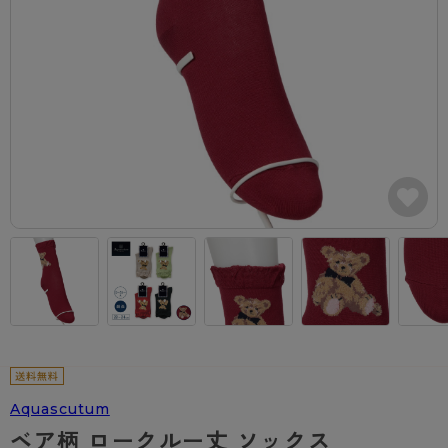
カテゴリから探す
レッグウェア
レッグウエア
レッグウエア
ストッキング
ソックス・靴下
タイツ
ブランドから探す
インナーウェア
インナーウエア
インナーウエア
- 無地ストッキング
クルー・レギュラー丈ソックス
ソックス・靴下
ブラジャー
メンズパンツ
ブラジャー
AZGI
ライフスタイルウェア
ライフスタイルウェア
- 柄ストッキング
スニーカー丈・くるぶし丈ソックス
クルー・レギュラー丈ソックス
商品選びのお手伝い
- ノンワイヤーブラ
ボクサー
ノンワイヤーブラ
ボトムス
ボトムス
アスティーグ
- ショート丈ストッキング
ハイソックス
スニーカー丈・くるぶし丈ソックス
- ワイヤーブラ
トランクス
ワイヤーブラ
トップス
トップス
お悩み別ガードル
クリアビューティアクティブ
ブラジャー特集
ご利用ガイド
- 着圧ストッキング
ハイソックス
- ブラトップ
Tバック・ビキニ
スポーツブラ
ルームウェア・パジャマ
ルームウェア・パジャマ
スゴスト
私に似合う、ストッキング選び
タイツの選び方
- パンティ部レスストッキング
スクールソックス
ショーツ
肌着・インナー
ショーツ
はじめての方へ
アクティブ・スポーツ
フェイクタイツ
タイツ
- レギュラーショーツ
レギュラーショーツ
よくある質問（FAQ）
- スポーツブラ
hotto comfort
- 無地タイツ
- サニタリーショーツ
サニタリーショーツ
サイズ表
- スポーツトップス
Atsugi COLORS
- 柄タイツ
- ガードル・補正ショーツ
ボクサー
お支払い方法について
- スポーツボトムス
BT
Aquascutum
- ひざ下丈タイツ
肌着・インナー
配送方法について
雑貨・小物
スクールタイム
ベア柄 ロークルー丈 ソックス