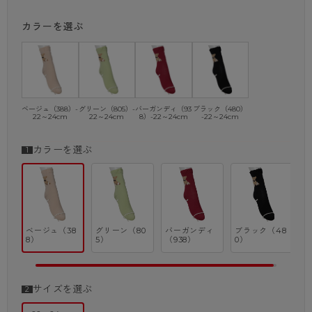
た。
カラーを選ぶ
足底にはアクアスキュータムのロゴ入り。
少し遊び心のあるカラーを取り揃えた、綿混素材で通年を通してはきやす
いアイテムです。
・身生地：綿 ナイロン レーヨン ポリウレタン
※商品画像はできる限り実物の色に近づけるよう調整しておりますが、
ベージュ（388）-
グリーン（805）-
バーガンディ（93
ブラック（480）
22～24cm
22～24cm
8）-22～24cm
-22～24cm
ご覧になる環境（PCのモニタ設定やスマホ画面シール等）により実物
と色味が異なる
場合がございます。
カラーを選ぶ
ベージュ（38
グリーン（80
バーガンディ
ブラック（48
8）
5）
（938）
0）
サイズを選ぶ