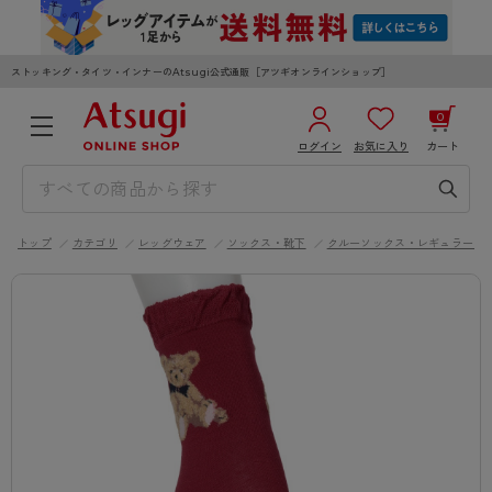
ストッキング・タイツ・インナーのAtsugi公式通販［アツギオンラインショップ］
0
ログイン
お気に入り
カート
3,980円以上のご購入で送料無料
¥0
合計
全国一律330円でお届けします（沖縄県以外）
トップ
カテゴリ
レッグウェア
ソックス・靴下
クルーソックス・レギュラーソ
カートを見る
ログイン／新規会員登録
WOMEN
MEN
KIDS