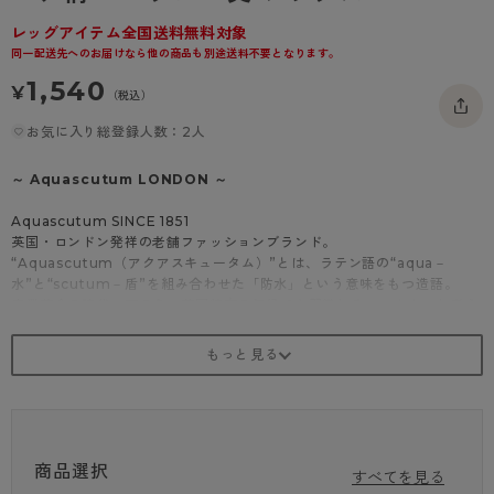
- 着圧タイツ
- 長袖（七分袖以上）
返品・交換について
みんなの、みんなの。
レッグアイテム全国送料無料対象
同一配送先へのお届けなら他の商品も別途送料不要となります。
ソックス・靴下
- タンクトップ
お問い合わせについて
CLINICAL
1,540
¥
（税込）
レギンス・スパッツ
- カップ付きインナー
ハイジュニ
お気に入り総登録人数：2人
～ Aquascutum LONDON ～
Aquascutum SINCE 1851
英国・ロンドン発祥の老舗ファッションブランド。
“Aquascutum（アクアスキュータム）”とは、ラテン語の“aqua－
水”と“scutum－盾”を組み合わせた「防水」という意味をもつ造語。
産業革命の時代、雨の多い英国特有の気候でも羽織れるコートを、と考え
たのがブランドの起源です。
ブランドの象徴である「クラブチェック」や「クレスト－紋章」を筆頭
に、洗練された英国の世界観をレッグウェアにも落とし込みました。
世界中で愛され、継承されていく伝統と誇りをお届けします。
商品紹介
ベア柄 ロークルー丈ソックス（18cm丈）
商品選択
足首全体が隠れる18cm丈のソックス。
すべてを見る
テディベア調の大きなぬいぐるみ柄はもこもことした素材感で仕上げまし