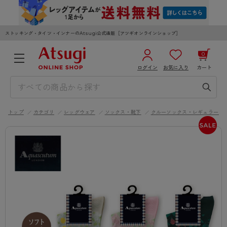
ストッキング・タイツ・インナーのAtsugi公式通販［アツギオンラインショップ］
0
ログイン
お気に入り
カート
3,980円以上のご購入で送料無料
¥0
合計
全国一律330円でお届けします（沖縄県以外）
トップ
カテゴリ
レッグウェア
ソックス・靴下
クルーソックス・レギュラーソ
カートを見る
ログイン／新規会員登録
WOMEN
MEN
KIDS