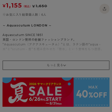
1,155
- 着圧タイツ
- 長袖（七分袖以上）
返品・交換について
¥
1,650
¥
みんなの、みんなの。
（税込）
ソックス・靴下
- タンクトップ
お問い合わせについて
お気に入り総登録人数：6人
CLINICAL
レギンス・スパッツ
- カップ付きインナー
ハイジュニ
～ Aquascutum LONDON ～
Aquascutum SINCE 1851
英国・ロンドン発祥の老舗ファッションブランド。
“Aquascutum（アクアスキュータム）”とは、ラテン語の“aqua－
水”と“scutum－盾”を組み合わせた「防水」という意味をもつ造語。
産業革命の時代、雨の多い英国特有の気候でも羽織れるコートを、と考え
たのがブランドの起源です。
ブランドの象徴である「クラブチェック」や「クレスト－紋章」を筆頭
に、洗練された英国の世界観をレッグウェアにも落とし込みました。
世界中で愛され、継承されていく伝統と誇りをお届けします。
商品紹介
ガーデン柄が施された綿混素材のショートクルー丈ソックス。
ソフトなクチゴムが足を優しく包み込みます。
カラーはライトベージュ、ピンク、ブラックの3色で23～24cmのサイズ
展開です。
どんなスタイルにも合わせやすく、おしゃれなガーデン柄が足元を華やか