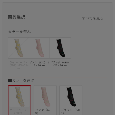
に演出します。
日常使いにぴったりなアイテムです！
商品選択
・ショートクルー
すべてを見る
・綿混
・ガーデン柄
カラーを選ぶ
・ソフトクチゴム
・足型セット加工
※商品画像はできる限り実物の色に近づけるよう調整しておりますが、
ご覧になる環境（PCのモニタ設定やスマホ画面シール等）により
実物と色味が異なる場合がございます。
ライトベージュ
ピンク（670）-2
ブラック（480）
（387）-23～24c
3～24cm
-23～24cm
m
カラーを選ぶ
ライトベージ
ピンク（67
ブラック（48
ュ（387）
0）
0）