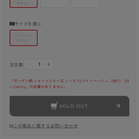
在庫なし
サイズを選ぶ
23～24cm
在庫なし
－
＋
注文数
「ガーデン柄 ショートクルー丈 ソックス(ライトベージュ（387）-23
～24cm)」の在庫がありません。
SOLD OUT
この商品に関するお問い合わせ