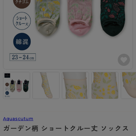
カテゴリから探す
レッグウェア
レッグウエア
レッグウエア
ストッキング
ソックス・靴下
タイツ
ブランドから探す
インナーウェア
インナーウエア
インナーウエア
- 無地ストッキング
クルー・レギュラー丈ソックス
ソックス・靴下
ブラジャー
メンズパンツ
ブラジャー
AZGI
ライフスタイルウェア
ライフスタイルウェア
- 柄ストッキング
スニーカー丈・くるぶし丈ソックス
クルー・レギュラー丈ソックス
商品選びのお手伝い
- ノンワイヤーブラ
ボクサー
ノンワイヤーブラ
ボトムス
ボトムス
アスティーグ
- ショート丈ストッキング
ハイソックス
スニーカー丈・くるぶし丈ソックス
- ワイヤーブラ
トランクス
ワイヤーブラ
トップス
トップス
お悩み別ガードル
クリアビューティアクティブ
ブラジャー特集
ご利用ガイド
- 着圧ストッキング
ハイソックス
- ブラトップ
Tバック・ビキニ
スポーツブラ
ルームウェア・パジャマ
ルームウェア・パジャマ
スゴスト
私に似合う、ストッキング選び
タイツの選び方
- パンティ部レスストッキング
スクールソックス
ショーツ
肌着・インナー
ショーツ
はじめての方へ
アクティブ・スポーツ
フェイクタイツ
タイツ
- レギュラーショーツ
レギュラーショーツ
よくある質問（FAQ）
- スポーツブラ
hotto comfort
- 無地タイツ
- サニタリーショーツ
サニタリーショーツ
サイズ表
- スポーツトップス
Atsugi COLORS
Aquascutum
- 柄タイツ
- ガードル・補正ショーツ
ボクサー
お支払い方法について
- スポーツボトムス
BT
ガーデン柄 ショートクルー丈 ソックス
- ひざ下丈タイツ
肌着・インナー
配送方法について
雑貨・小物
スクールタイム