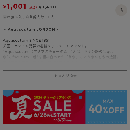
1,001
- 着圧タイツ
- 長袖（七分袖以上）
返品・交換について
¥
1,430
¥
みんなの、みんなの。
（税込）
ソックス・靴下
- タンクトップ
お問い合わせについて
お気に入り総登録人数：0人
CLINICAL
レギンス・スパッツ
- カップ付きインナー
ハイジュニ
～ Aquascutum LONDON ～
Aquascutum SINCE 1851
英国・ロンドン発祥の老舗ファッションブランド。
“Aquascutum（アクアスキュータム）”とは、ラテン語の“aqua－
水”と“scutum－盾”を組み合わせた「防水」という意味をもつ造語。
産業革命の時代、雨の多い英国特有の気候でも羽織れるコートを、と考え
たのがブランドの起源です。
ブランドの象徴である「クラブチェック」や「クレスト－紋章」を筆頭
に、洗練された英国の世界観をレッグウェアにも落とし込みました。
世界中で愛され、継承されていく伝統と誇りをお届けします。
商品紹介
ダイヤレース柄のハーフミニ丈ソックスが、足元を華やかに演出します。
麻入り素材で、ソフトクチゴムで締め付け感が少ないので、長時間はいて
も快適です。
オフホワイト、グリーン、ピンク、ブラックのカラーバリエーションで、
どんなコーディネートにもぴったりです。