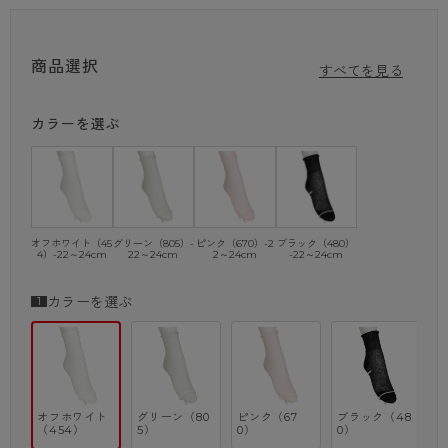
22～24cmのサイズ展開で、日常使いにぴったりの一足です！
・ハーフミニ
商品選択
・麻入り
すべてを見る
・ダイヤレース柄
・ソフトクチゴム
カラーを選ぶ
※商品画像はできる限り実物の色に近づけるよう調整しておりますが、
ご覧になる環境（PCのモニタ設定やスマホ画面シール等）により
実物と色味が異なる場合がございます。
オフホワイト（45
グリーン（805）-
ピンク（670）-2
ブラック（480）
4）-22～24cm
22～24cm
2～24cm
-22～24cm
カラーを選ぶ
オフホワイト
グリーン（80
ピンク（67
ブラック（48
（454）
5）
0）
0）