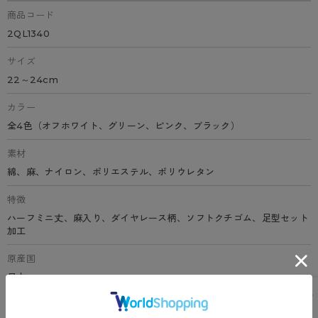
商品コード
2QL1340
サイズ
22～24cm
カラー
全4色（オフホワイト、グリーン、ピンク、ブラック）
素材
綿、麻、ナイロン、ポリエステル、ポリウレタン
特徴
ハーフミニ丈、麻入り、ダイヤレース柄、ソフトクチゴム、足型セット
加工
原産国
日本