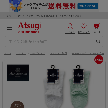
ストッキング・タイツ・インナーのAtsugi公式通販［アツギオンラインショップ］
0
ログイン
お気に入り
カート
3,980円以上のご購入で送料無料
¥0
合計
全国一律330円でお届けします（沖縄県以外）
トップ
カテゴリ
レッグウェア
ソックス・靴下
クルーソックス・レギュラーソ
カートを見る
ログイン／新規会員登録
WOMEN
MEN
KIDS