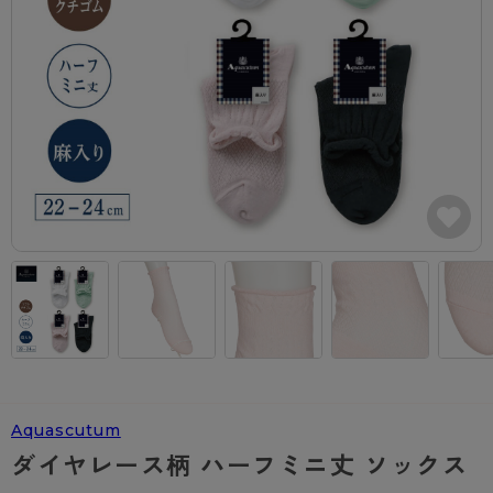
カテゴリから探す
レッグウェア
レッグウエア
レッグウエア
ストッキング
ソックス・靴下
タイツ
ブランドから探す
インナーウェア
インナーウエア
インナーウエア
- 無地ストッキング
クルー・レギュラー丈ソックス
ソックス・靴下
ブラジャー
メンズパンツ
ブラジャー
AZGI
ライフスタイルウェア
ライフスタイルウェア
- 柄ストッキング
スニーカー丈・くるぶし丈ソックス
クルー・レギュラー丈ソックス
商品選びのお手伝い
- ノンワイヤーブラ
ボクサー
ノンワイヤーブラ
ボトムス
ボトムス
アスティーグ
- ショート丈ストッキング
ハイソックス
スニーカー丈・くるぶし丈ソックス
- ワイヤーブラ
トランクス
ワイヤーブラ
トップス
トップス
お悩み別ガードル
クリアビューティアクティブ
ブラジャー特集
ご利用ガイド
- 着圧ストッキング
ハイソックス
- ブラトップ
Tバック・ビキニ
スポーツブラ
ルームウェア・パジャマ
ルームウェア・パジャマ
スゴスト
私に似合う、ストッキング選び
タイツの選び方
- パンティ部レスストッキング
スクールソックス
ショーツ
肌着・インナー
ショーツ
はじめての方へ
アクティブ・スポーツ
フェイクタイツ
タイツ
- レギュラーショーツ
レギュラーショーツ
よくある質問（FAQ）
- スポーツブラ
hotto comfort
- 無地タイツ
- サニタリーショーツ
サニタリーショーツ
サイズ表
- スポーツトップス
Atsugi COLORS
Aquascutum
- 柄タイツ
- ガードル・補正ショーツ
ボクサー
お支払い方法について
- スポーツボトムス
BT
ダイヤレース柄 ハーフミニ丈 ソックス
- ひざ下丈タイツ
肌着・インナー
配送方法について
雑貨・小物
スクールタイム