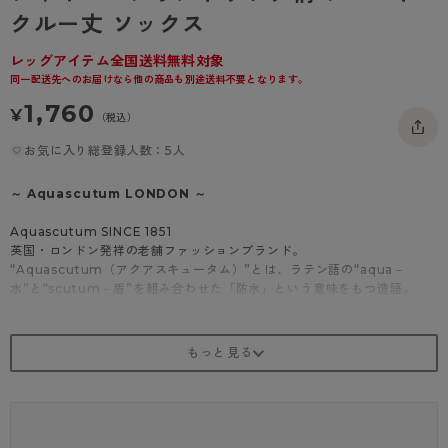
- 着圧タイツ
クルー丈 ソックス
- 長袖（七分袖以上）
返品・交換について
みんなの、みんなの。
ソックス・靴下
- タンクトップ
お問い合わせについて
レッグアイテム全国送料無料対象
CLINICAL
同一配送先へのお届けなら他の商品も別途送料不要となります。
レギンス・スパッツ
- カップ付きインナー
ハイジュニ
1,760
¥
（税込）
お気に入り総登録人数：5人
～ Aquascutum LONDON ～
Aquascutum SINCE 1851
英国・ロンドン発祥の老舗ファッションブランド。
“Aquascutum（アクアスキュータム）”とは、ラテン語の“aqua－
水”と“scutum－盾”を組み合わせた「防水」という意味をもつ造語。
産業革命の時代、雨の多い英国特有の気候でも羽織れるコートを、と考え
たのがブランドの起源です。
ブランドの象徴である「クラブチェック」や「クレスト－紋章」を筆頭
に、洗練された英国の世界観をレッグウェアにも落とし込みました。
世界中で愛され、継承されていく伝統と誇りをお届けします。
商品紹介