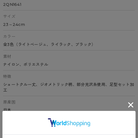
2QN1641
サイズ
23～24cm
カラー
全3色（ライトベージュ、ライラック、ブラック）
素材
ナイロン、ポリエステル
特徴
ショートクルー丈、ジオメトリック柄、部分光沢糸使用、足型セット加
工
原産国
日本
サイズ表
洗濯表示について
よくある質問(FAQ)