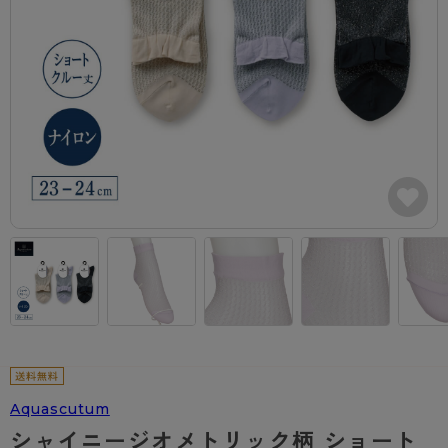
カテゴリから探す
レッグウェア
レッグウエア
レッグウエア
ストッキング
ソックス・靴下
タイツ
ブランドから探す
インナーウェア
インナーウエア
インナーウエア
- 無地ストッキング
クルー・レギュラー丈ソックス
ソックス・靴下
ブラジャー
メンズパンツ
ブラジャー
AZGI
ライフスタイルウェア
ライフスタイルウェア
- 柄ストッキング
スニーカー丈・くるぶし丈ソックス
クルー・レギュラー丈ソックス
商品選びのお手伝い
- ノンワイヤーブラ
ボクサー
ノンワイヤーブラ
ボトムス
ボトムス
アスティーグ
- ショート丈ストッキング
ハイソックス
スニーカー丈・くるぶし丈ソックス
- ワイヤーブラ
トランクス
ワイヤーブラ
トップス
トップス
お悩み別ガードル
クリアビューティアクティブ
ブラジャー特集
ご利用ガイド
- 着圧ストッキング
ハイソックス
- ブラトップ
Tバック・ビキニ
スポーツブラ
ルームウェア・パジャマ
ルームウェア・パジャマ
スゴスト
私に似合う、ストッキング選び
タイツの選び方
- パンティ部レスストッキング
スクールソックス
ショーツ
肌着・インナー
ショーツ
はじめての方へ
アクティブ・スポーツ
フェイクタイツ
タイツ
- レギュラーショーツ
レギュラーショーツ
よくある質問（FAQ）
- スポーツブラ
hotto comfort
- 無地タイツ
- サニタリーショーツ
サニタリーショーツ
サイズ表
- スポーツトップス
Atsugi COLORS
- 柄タイツ
- ガードル・補正ショーツ
ボクサー
お支払い方法について
- スポーツボトムス
BT
Aquascutum
- ひざ下丈タイツ
肌着・インナー
配送方法について
雑貨・小物
スクールタイム
シャイニージオメトリック柄 ショート