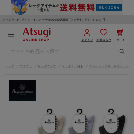
ストッキング・タイツ・インナーのAtsugi公式通販［アツギオンラインショップ］
0
ログイン
お気に入り
カート
3,980円以上のご購入で送料無料
¥0
合計
全国一律330円でお届けします（沖縄県以外）
トップ
カテゴリ
レッグウェア
ソックス・靴下
クルーソックス・レギュラーソ
カートを見る
ログイン／新規会員登録
WOMEN
MEN
KIDS