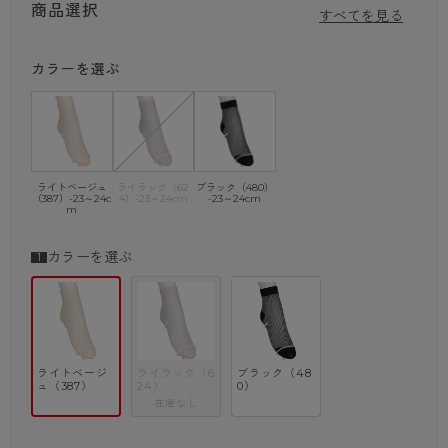
シャイニージオメトリック柄が特徴の、おしゃれなショートクルー丈の靴
商品選択
すべてを見る
下です。
部分的に光沢糸を使用しているので、足元にさりげない輝きをプラスしま
す。
カラーを選ぶ
ナイロン素材で快適なはき心地を実現し、かかとまでしっかりフィット。
色はライトベージュ、ライラック、ブラックの3色展開で、23～24cmの
サイズにぴったりです。
大人可愛いデザインで、普段のコーディネートにアクセントを加えてみま
せんか？
ライトベージュ
ライラック（62
ブラック（480）
・ショートクルー
（387）-23～24c
4）-23～24cm
-23～24cm
m
・ナイロン
・ジオメトリック柄
・部分光沢糸使用
カラーを選ぶ
※商品画像はできる限り実物の色に近づけるよう調整しておりますが、
ご覧になる環境（PCのモニタ設定やスマホ画面シール等）により
実物と色味が異なる場合がございます。
ライトベージ
ライラック（6
ブラック（48
ュ（387）
24）
0）
在庫なし