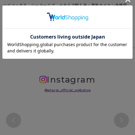
ハイソックス、シャドーリブ、イタリア輸入糸・再生ナイロン糸使用、
足型セット加工
原産国
日本
サイズ表
洗濯表示について
よくある質問(FAQ)
Instagram
@atsugi_official_webshop