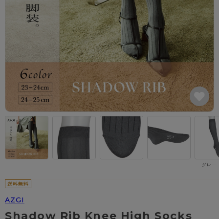
カテゴリから探す
レッグウェア
レッグウエア
レッグウエア
ストッキング
ソックス・靴下
タイツ
ブランドから探す
インナーウェア
インナーウエア
インナーウエア
- 無地ストッキング
クルー・レギュラー丈ソックス
ソックス・靴下
ブラジャー
メンズパンツ
ブラジャー
AZGI
ライフスタイルウェア
ライフスタイルウェア
- 柄ストッキング
スニーカー丈・くるぶし丈ソックス
クルー・レギュラー丈ソックス
商品選びのお手伝い
- ノンワイヤーブラ
ボクサー
ノンワイヤーブラ
ボトムス
ボトムス
アスティーグ
- ショート丈ストッキング
ハイソックス
スニーカー丈・くるぶし丈ソックス
- ワイヤーブラ
トランクス
ワイヤーブラ
トップス
トップス
お悩み別ガードル
クリアビューティアクティブ
ブラジャー特集
ご利用ガイド
- 着圧ストッキング
ハイソックス
- ブラトップ
Tバック・ビキニ
スポーツブラ
ルームウェア・パジャマ
ルームウェア・パジャマ
スゴスト
私に似合う、ストッキング選び
タイツの選び方
- パンティ部レスストッキング
スクールソックス
ショーツ
肌着・インナー
ショーツ
はじめての方へ
アクティブ・スポーツ
フェイクタイツ
タイツ
- レギュラーショーツ
レギュラーショーツ
よくある質問（FAQ）
- スポーツブラ
hotto comfort
グレー（
- 無地タイツ
- サニタリーショーツ
サニタリーショーツ
サイズ表
- スポーツトップス
Atsugi COLORS
- 柄タイツ
- ガードル・補正ショーツ
ボクサー
お支払い方法について
- スポーツボトムス
BT
AZGI
- ひざ下丈タイツ
肌着・インナー
配送方法について
雑貨・小物
スクールタイム
Shadow Rib Knee High Socks