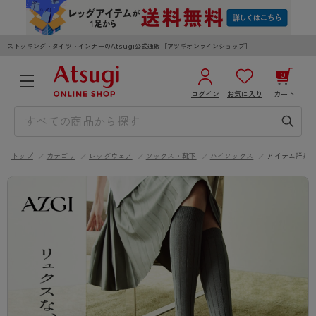
ストッキング・タイツ・インナーのAtsugi公式通販［アツギオンラインショップ］
0
ログイン
お気に入り
カート
3,980円以上のご購入で送料無料
¥0
合計
全国一律330円でお届けします（沖縄県以外）
トップ
カテゴリ
レッグウェア
ソックス・靴下
ハイソックス
アイテム詳細
カートを見る
ログイン／新規会員登録
WOMEN
MEN
KIDS