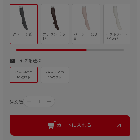
グレー（19）
ブラウン（16
ベージュ（38
オフホワイト
ブ
1）
8）
（454）
0
サイズを選ぶ
23～24cm
24～25cm
10点以下
10点以下
－
＋
注文数
カートに入れる