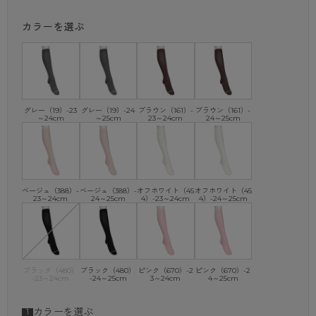
※商品画像はできる限り実物の色に近づけるよう調整しておりますが、
カラーを選ぶ
ご覧になる環境（PCのモニタ設定やスマホ画面シール等）により実物
と色味が異なる
場合がございます。
グレー（19）-23
グレー（19）-24
ブラウン（161）-
ブラウン（161）-
～24cm
～25cm
23～24cm
24～25cm
ベージュ（388）-
ベージュ（388）-
オフホワイト（45
オフホワイト（45
23～24cm
24～25cm
4）-23～24cm
4）-24～25cm
ブラック（480）
ブラック（480）
ピンク（670）-2
ピンク（670）-2
-23～24cm
-24～25cm
3～24cm
4～25cm
カラーを選ぶ