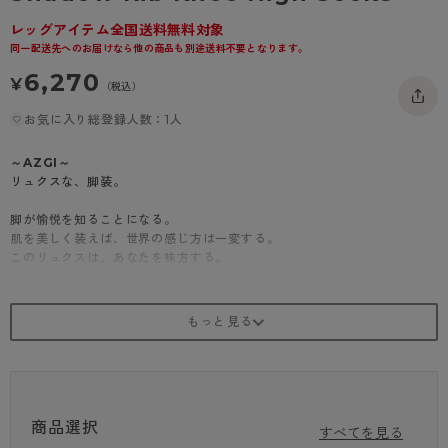
- 着圧タイツ
- 長袖（七分袖以上）
返品・交換について
みんなの、みんなの。
レッグアイテム全国送料無料対象
同一配送先へのお届けなら他の商品も別途送料不要となります。
ソックス・靴下
- タンクトップ
お問い合わせについて
CLINICAL
6,270
¥
（税込）
レギンス・スパッツ
- カップ付きインナー
ハイジュニ
お気に入り総登録人数：1人
～AZGI～
リュクスな、脚装。
脚が愉悦を知ることになる。
肌を美しく装えば、世界の感じ方は一変する。
このリュクスは、あなたを味方する。
エシカル＆持続可能性を持った高感度ラグジュアリーブランド「AZGI」
商品紹介
Shadow Rib Knee High Socks
・ハイソックス
・イタリア輸入糸・再生ナイロン糸使用
商品選択
・足型セット加工
すべてを見る